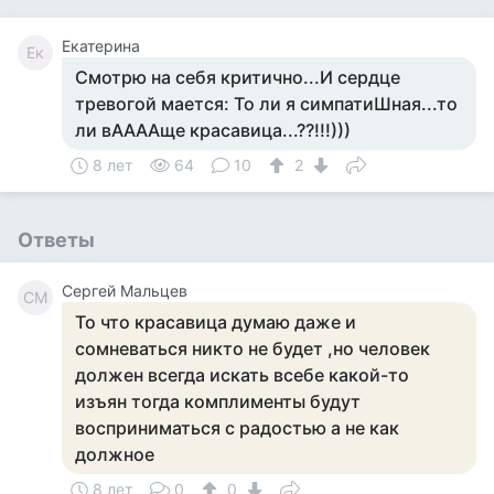
Екатерина
Ек
Смотрю на себя критично...И сердце
тревогой мается: То ли я симпатиШная...то
ли вААААще красавица...??!!!)))
8 лет
64
10
2
Ответы
Сергей Мальцев
СМ
То что красавица думаю даже и
сомневаться никто не будет ,но человек
должен всегда искать всебе какой-то
изъян тогда комплименты будут
восприниматься с радостью а не как
должное
8 лет
0
0