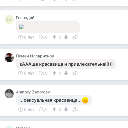
Геннадий
Ге
8 лет
0
0
Пимен Илларионов
вАААще красавица и привлекательна!!!))
8 лет
0
0
Anatoliy Zagorcev
...сексуальная красавица...
8 лет
0
0