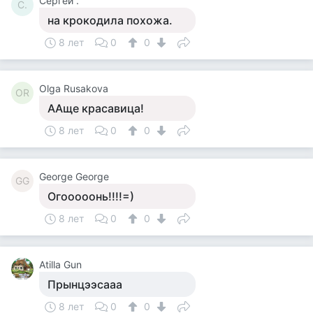
Сергей .
С.
на крокодила похожа.
8 лет
0
0
Olga Rusakova
OR
ААще красавица!
8 лет
0
0
George George
GG
Огооооонь!!!!=)
8 лет
0
0
Atilla Gun
Прынцээсааа
8 лет
0
0