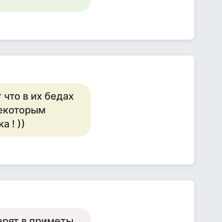
т что в их бедах
некоторым
 ! ))
ерят в приметы,