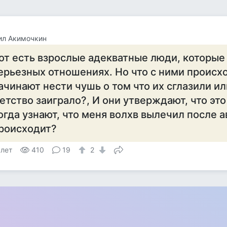
ил Акимочкин
от есть взрослые адекватные люди, которые 
ерьезных отношениях. Но что с ними происхо
ачинают нести чушь о том что их сглазили и
етство заиграло?, И они утверждают, что это
огда узнают, что меня волхв вылечил после а
роисходит?
 лет
410
19
2