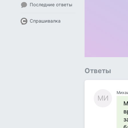
Последние ответы
Спрашивалка
Ответы
Миха
МИ
М
в
з
б