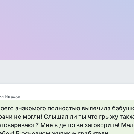
ил Иванов
оего знакомого полностью вылечила бабушка
рачи не могли! Слышал ли ты что грыжу так
аговаривают? Мне в детстве заговорила! Мал
абок! В основном жулики- грабители.