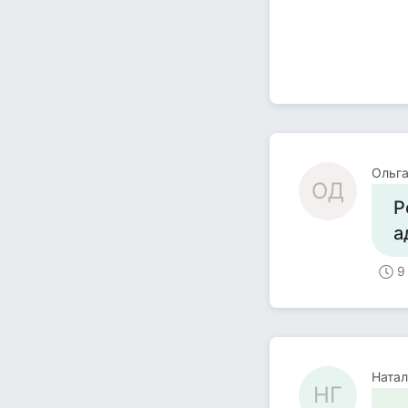
Ольг
ОД
Р
а
9
Натал
НГ