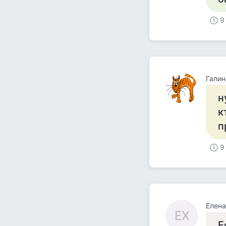
9
Галин
н
к
п
9
Елен
ЕХ
Е