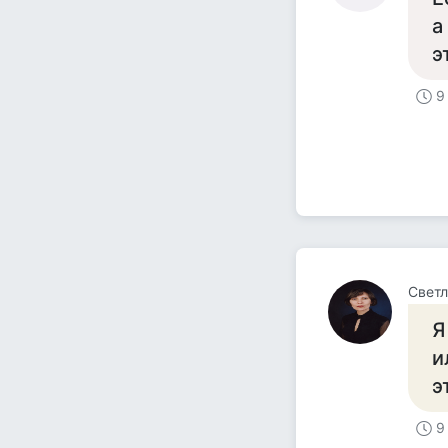
а
э
9
Светл
Я
и
э
9