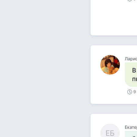
Ларис
В
п
9
Екате
ЕБ