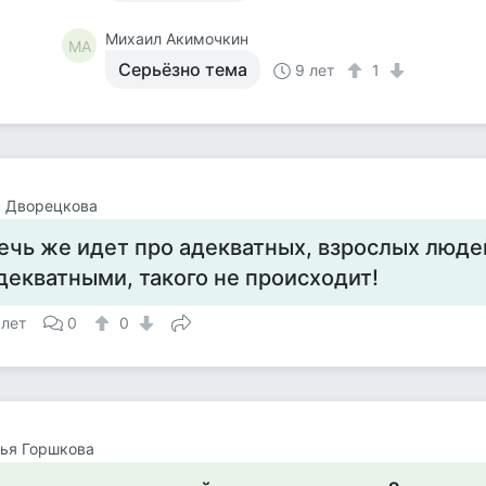
Михаил Акимочкин
МА
Серьёзно тема
9 лет
1
а Дворецкова
ечь же идет про адекватных, взрослых людей
декватными, такого не происходит!
 лет
0
0
ья Горшкова