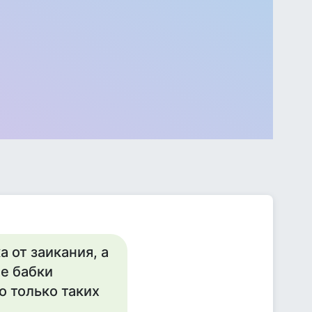
 от заикания, а
же бабки
о только таких