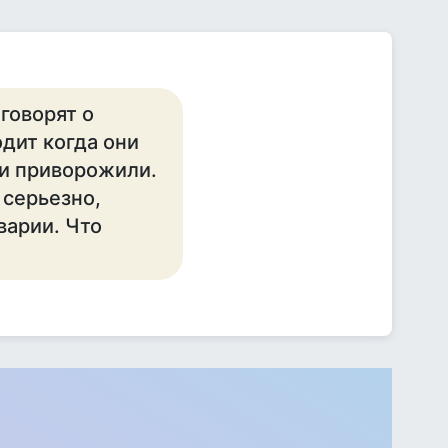
говорят о
дит когда они
ли приворожили.
 серьезно,
варии. Что