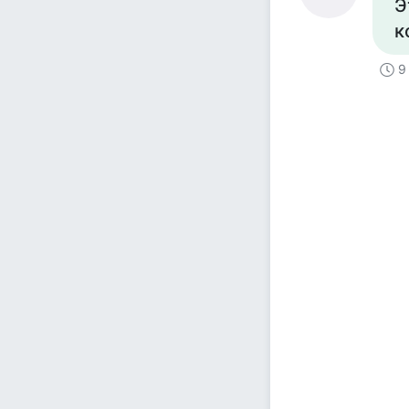
Э
к
9