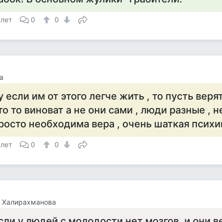
 лет
0
0
а
у если им от этого легче жить , то пусть веря
то то виноват а не они сами , люди разные , 
росто необходима вера , очень шаткая психика
 лет
0
0
а Халирахманова
сли у людей с молодости нет мозгов, и они в