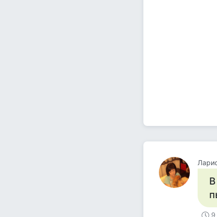
Ларис
В
п
9