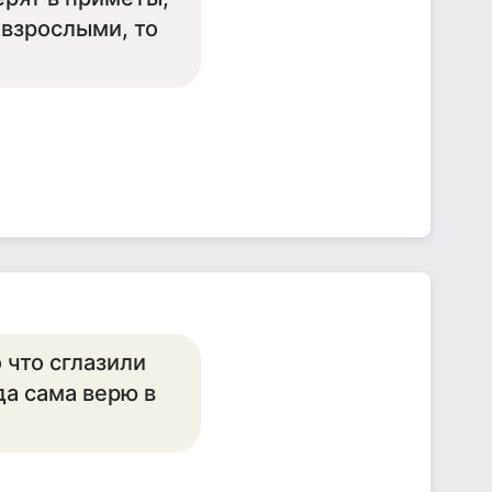
я взрослыми, то
о что сглазили
да сама верю в