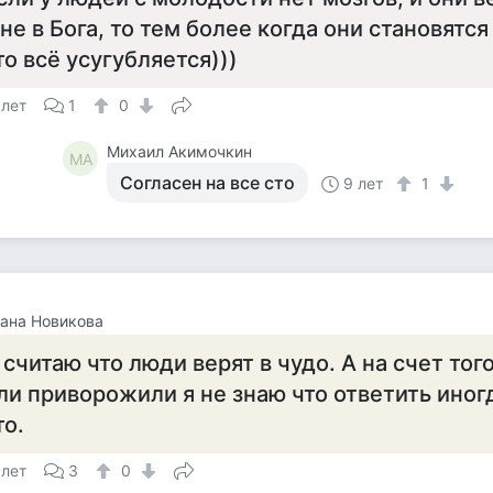
 не в Бога, то тем более когда они становятс
то всё усугубляется)))
 лет
1
0
Михаил Акимочкин
МА
Согласен на все сто
9 лет
1
ана Новикова
 считаю что люди верят в чудо. А на счет тог
ли приворожили я не знаю что ответить иног
то.
 лет
3
0