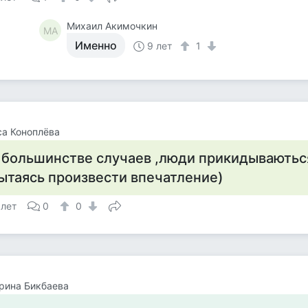
Михаил Акимочкин
МА
Именно
9 лет
1
а Коноплёва
 большинстве случаев ,люди прикидываютьс
ытаясь произвести впечатление)
 лет
0
0
рина Бикбаева