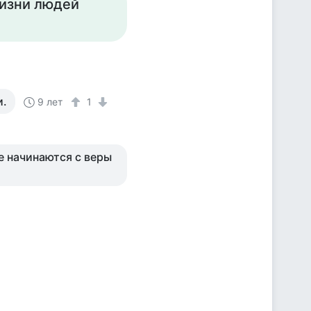
жизни людей
и.
9 лет
1
че начинаются с веры