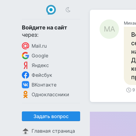
Миха
Войдите на сайт
МА
В
через:
с
Mail.ru
н
Google
Д
Яндекс
к
Фейсбук
п
ВКонтакте
9
Одноклассники
Задать вопрос
Главная страница