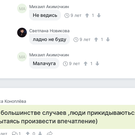
Михаил Акимочкин
МА
Не ведись
9 лет
1
Светлана Новикова
ладно не буду
9 лет
1
Михаил Акимочкин
МА
Малачуга
9 лет
1
а Коноплёва
 большинстве случаев ,люди прикидываютьс
ытаясь произвести впечатление)
 лет
1
0