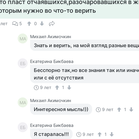
то пласт отчаявшихся,разочаровавшихся в 
оторым нужно во что-то верить
 лет
5
0
Михаил Акимочкин
МА
Знать и верить, на мой взгляд разные вещ
Екатерина Бикбаева
ЕБ
Бесспорно так,но все знания так или ина
или с её отсутствия
9 лет
1
Михаил Акимочкин
МА
Иннтересноя мысль!))
9 лет
1
Екатерина Бикбаева
ЕБ
Я старалась!!!
9 лет
1