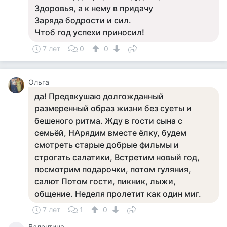
Здоровья, а к нему в придачу
Заряда бодрости и сил.
Чтоб год успехи приносил!
7 лет
0
0
Ольга
да! Предвкушаю долгожданный
размеренный образ жизни без суеты и
бешеного ритма. Жду в гости сына с
семьёй, НАрядим вместе ёлку, будем
смотреть старые добрые фильмы и
строгать салатики, Встретим новый год,
посмотрим подарочки, потом гуляния,
салют Потом гости, пикник, лыжи,
общение. Неделя пролетит как один миг.
7 лет
1
0
Валентина