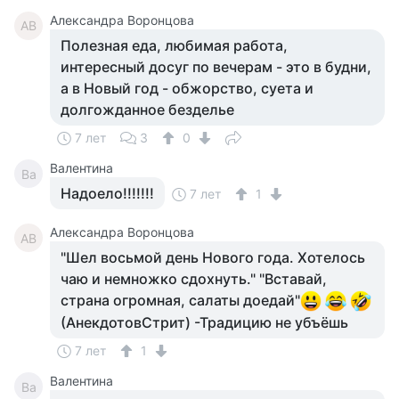
Александра Воронцова
АВ
Полезная еда, любимая работа,
интересный досуг по вечерам - это в будни,
а в Новый год - обжорство, суета и
долгожданное безделье
7 лет
3
0
Валентина
Ва
Надоело!!!!!!!
7 лет
1
Александра Воронцова
АВ
"Шел восьмой день Нового года. Хотелось
чаю и немножко сдохнуть." "Вставай,
страна огромная, салаты доедай"
(АнекдотовСтрит) -Традицию не убъёшь
7 лет
1
Валентина
Ва