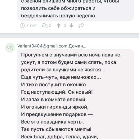
с женой слишком много работы, чтобы
позволить себе обжираться и
бездельничать целую неделю.
7 лет
0
0
Variant0404@gmail.com Доманский
VД
Прогуляем с внучками всю ночь пока не
уснут, а потом будем сами спать, пока
родители за внучками не явятся...
Еще чуть-чуть, еще немножко...
И тихо постучит в окошко
Год наступающий. Он новый!
И запах в комнате еловый,
И огоньки гирлянды яркой,
И предвкушение подарков —
Всё это праздника черты.
Так пусть сбываются мечты!
Всех благ, добра, тепла, удачи,