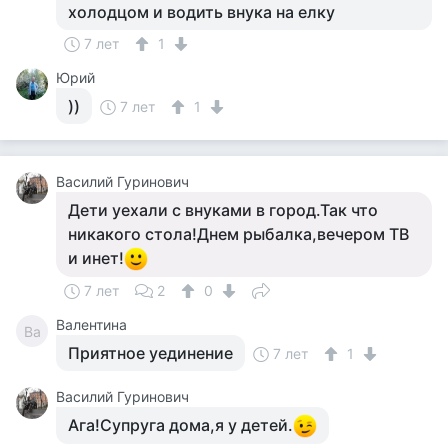
холодцом и водить внука на елку
7 лет
1
Юрий
))
7 лет
1
Василий Гуринович
Дети уехали с внуками в город.Так что
никакого стола!Днем рыбалка,вечером ТВ
и инет!
7 лет
2
0
Валентина
Ва
Приятное уединение
7 лет
1
Василий Гуринович
Ага!Супруга дома,я у детей.