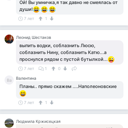
Ой! Вы умничка,я так давно не смеялась от
души!
7 лет
1
Леонид Шестаков
выпить водки, соблазнить Люсю,
соблазнить Нину, соблазнить Катю...а
проснулся рядом с пустой бутылкой...
7 лет
1
0
Валентина
Ва
Планы.. прямо скажем ....Наполеоновские
7 лет
1
Людмила Кржисецкая