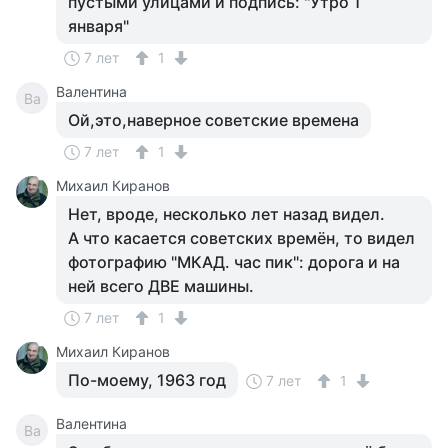
пустыми улицами и подпись: "Утро 1
января"
7 лет
1
Валентина
Ва
Ой,это,наверное советские времена
7 лет
1
Михаил Киранов
Нет, вроде, несколько лет назад видел.
А что касается советских времён, то видел
фотографию "МКАД. час пик": дорога и на
ней всего ДВЕ машины.
7 лет
1
Михаил Киранов
По-моему, 1963 год
7 лет
1
Валентина
Ва