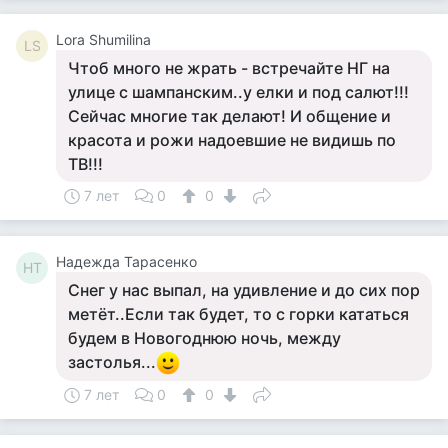
Lora Shumilina
LS
Чтоб много не жрать - встречайте НГ на
улице с шампанским..у елки и под салют!!!
Сейчас многие так делают! И общение и
красота и рожи надоевшие не видишь по
ТВ!!!
7 лет
0
0
Надежда Тарасенко
НТ
Снег у нас выпал, на удивление и до сих пор
метёт..Если так будет, то с горки кататься
будем в Новогоднюю ночь, между
застолья...
7 лет
0
0