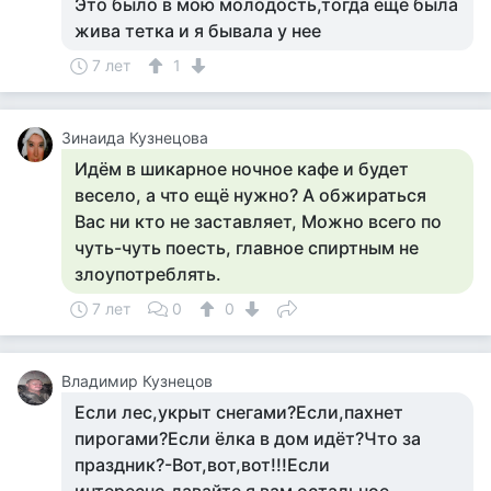
Это было в мою молодость,тогда ещё была
жива тетка и я бывала у нее
7 лет
1
Зинаида Кузнецова
Идём в шикарное ночное кафе и будет
весело, а что ещё нужно? А обжираться
Вас ни кто не заставляет, Можно всего по
чуть-чуть поесть, главное спиртным не
злоупотреблять.
7 лет
0
0
Владимир Кузнецов
Если лес,укрыт снегами?Если,пахнет
пирогами?Если ёлка в дом идёт?Что за
праздник?-Вот,вот,вот!!!Если