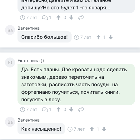
интересно,давайте я вам остальное
допишу?Но это будет 1 -го января...
7 лет
1
0
Валентина
Ва
Спасибо большое!
7 лет
1
Екатерина ))
Е)
Да. Есть планы. Две кровати надо сделать
знакомым, дерево переточить на
заготовки, расписать часть посуды, на
фортепиано поучиться, почитать книги,
погулять в лесу.
7 лет
1
0
Валентина
Ва
Как насыщенно!
7 лет
1