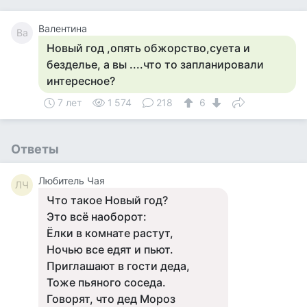
Валентина
Ва
Новый год ,опять обжорство,суета и
безделье, а вы ....что то запланировали
интересное?
7 лет
1 574
218
6
Ответы
Любитель Чая
ЛЧ
Что такое Новый год?
Это всё наоборот:
Ёлки в комнате растут,
Ночью все едят и пьют.
Приглашают в гости деда,
Тоже пьяного соседа.
Говорят, что дед Мороз