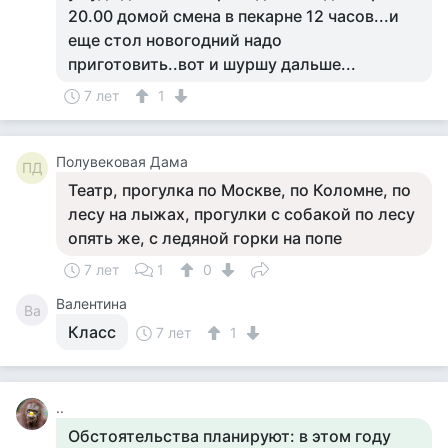
20.00 домой смена в пекарне 12 часов...и
еще стол новогодний надо
приготовить..вот и шуршу дальше...
7 лет
1
Полувековая Дама
ПД
Театр, прогулка по Москве, по Коломне, по
лесу на лыжах, прогулки с собакой по лесу
опять же, с ледяной горки на попе
7 лет
1
0
Валентина
Ва
Класс
7 лет
1
..
Обстоятельства планируют: в этом году