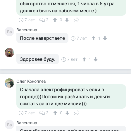
обжорство отменяется, 1 числа в 5 утра
должен быть на рабочем месте )
7 лет
2
0
Валентина
Ва
После наверстаете
7 лет
1
..
Здоровее буду.
7 лет
1
Олег Коноплев
Сначала электрофицировать ёлки в
городе)))Потом их разбирать и деньги
считать эа эти две миссии)))
7 лет
3
0
Валентина
Ва