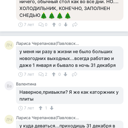
ничего, обычный стол как во все дни. НО....
ХОЛОДИЛЬНИК, КОНЕЧНО, ЗАПОЛНЕН
СНЕДЬЮ
7 лет
0
0
Лариса Черепанова(Павловская)
ЛЧ
у меня ни разу в жизни не было больших
новогодних выходных...всегда работаю и
даже 1 января и бывало в ночь 31 декабря
7 лет
2
0
Валентина
Ва
Наверное,привыкли? Я же как каторжник у
плиты
7 лет
1
Лариса Черепанова(Павловская)
ЛЧ
у куда деваться...приходишь 31 декабря в