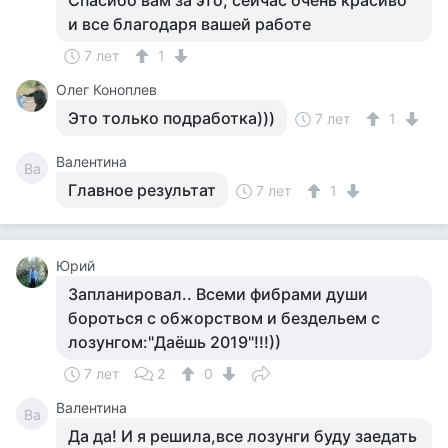
Спасибо вам за это, сейчас очень красиво
и все благодаря вашей работе
7 лет
1
Олег Коноплев
Это только подработка)))
7 лет
1
Валентина
Ва
Главное результат
7 лет
1
Юрий
Запланировал.. Всеми фибрами души
бороться с обжорством и бездельем с
лозунгом:"Даёшь 2019"!!!))
7 лет
2
0
Валентина
Ва
Да да! И я решила,все лозунги буду заедать