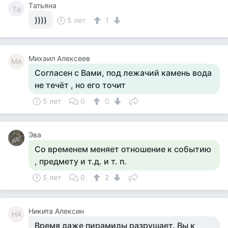
Tатьяна
Tа
))))
5 лет
1
Михаил Алексеев
МА
Согласен с Вами, под лежачий камень вода
не течёт , но его точит
5 лет
0
0
Эва
Со временем меняет отношение к событию
, предмету и т.д. и т. п.
5 лет
0
2
Никита Алексин
НА
Время даже пирамиды разрушает. Вы к