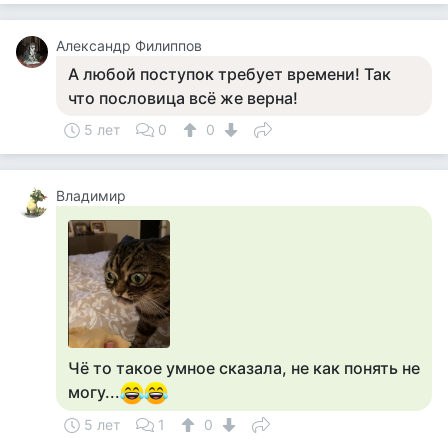
Александр Филиппов
А любой поступок требует времени! Так
что пословица всё же верна!
5 лет
0
0
Владимир
Чё то такое умное сказала, не как понять не
могу...
5 лет
1
0