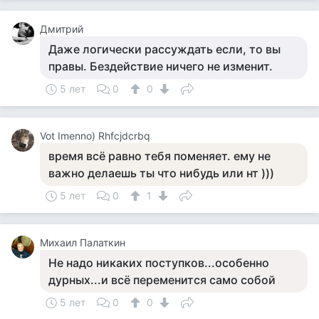
Дмитрий
Даже логически рассуждать если, то вы
правы. Бездействие ничего не изменит.
5 лет
0
0
Vot Imenno) Rhfcjdcrbq
время всё равно тебя поменяет. ему не
важно делаешь ты что нибудь или нт )))
5 лет
0
1
Михаил Палаткин
Не надо никаких поступков...особенно
дурных...и всё переменится само собой
5 лет
0
0