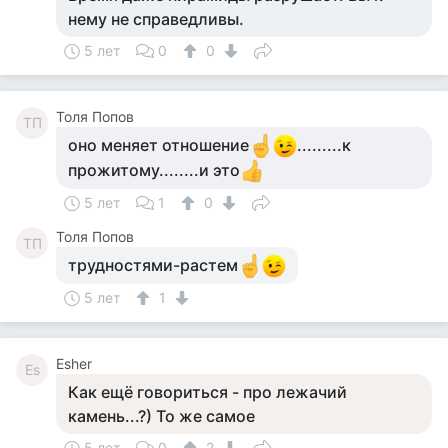
нему не справедливы.
5 лет
0
0
Толя Попов
ТП
оно меняет отношение
.........к
прожитому........и это
5 лет
1
0
Толя Попов
ТП
трудностями-растем
5 лет
1
Esher
Es
Как ещё говориться - про лежачий
камень...?) То же самое
5 лет
0
2