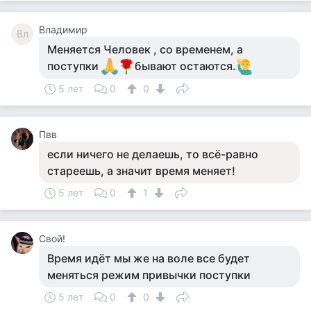
Владимир
Вл
Меняется Человек , со временем, а
поступки
бывают остаются.
5 лет
0
0
Пвв
если ничего не делаешь, то всё-равно
стареешь, а значит время меняет!
5 лет
0
1
Свой!
Время идёт мы же на воле все будет
меняться режим привычки поступки
5 лет
0
0