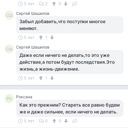
5 лет
2
0
Сергей Шашилов
СШ
Забыл добавить,что поступки многое
меняют.
5 лет
1
Сергей Шашилов
СШ
Даже если ничего не делать,то это уже
действие,а потом будут последствия.Это
жизнь,а жизнь-движение.
5 лет
1
Роксана
Ро
Как это прежним? Стареть все равно будем
же и даже сильнее, если ничего не делать.
5 лет
0
0