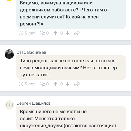
Видимо, коммунальщиком или
дорожником работаете? «Чего там от
времени случится? Какой на хрен
ремонт?!»
5 лет
0
0
Стас Васильев
Типо рецепт как не постареть и остаться
вечно молодым и пьяным? Не- этот катер
тут не катит.
5 лет
0
0
Сергей Шашилов
СШ
Время,ничего не меняет и не
лечит.Меняется только
окружение,друзья(остаются настоящие).