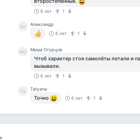
второстепенные.
6 лет
1
Александр
Ал
6 лет
1
Миша Огурцов
МО
Чтоб характер стоя самолёты летали и 
вызывали.
6 лет
1
Tatyana
Ta
Точно
6 лет
1
а