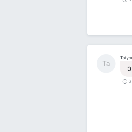
Tatya
Ta
Э
6