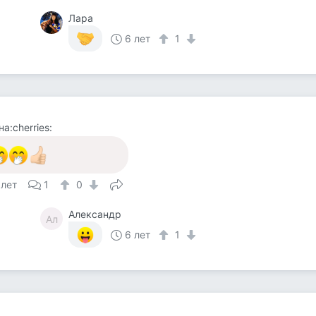
Лара
6 лет
1
на:cherries:
 лет
1
0
Александр
Ал
6 лет
1