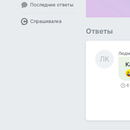
Последние ответы
Спрашивалка
Ответы
Людми
ЛК
К
6