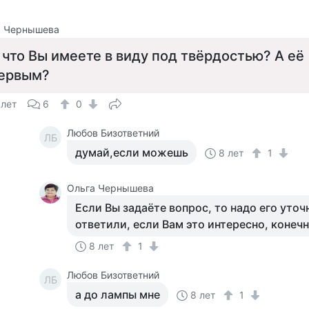
а Чернышева
 что Вы имеете в виду под твёрдостью? А е
ервым?
 лет
6
0
Любов Бизответний
ЛБ
думай,если можешь
8 лет
1
Ольга Чернышева
Если Вы задаёте вопрос, то надо его уточ
ответили, если Вам это интересно, конечн
8 лет
1
Любов Бизответний
ЛБ
а до лампы мне
8 лет
1