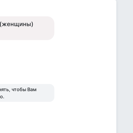
ё (женщины)
нять, чтобы Вам
о.