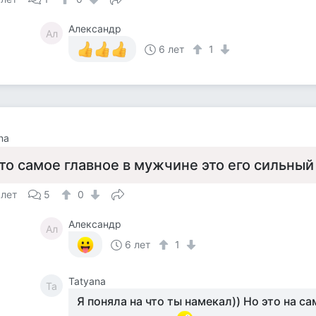
Александр
Ал
6 лет
1
na
то самое главное в мужчине это его сильный
 лет
5
0
Александр
Ал
6 лет
1
Tatyana
Ta
Я поняла на что ты намекал)) Но это на с