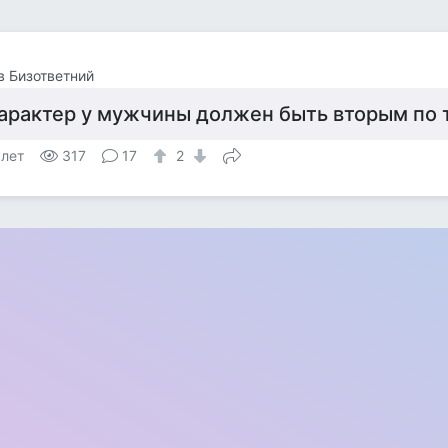
 Бизответний
арактер у мужчины должен быть вторым по 
 лет
317
17
2