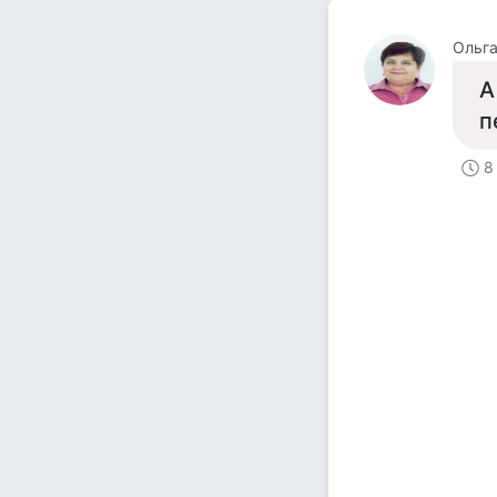
Ольг
А
п
8