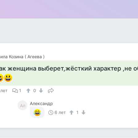
ла Козина ( Агеева )
ак женщина выберет,жёсткий характер ,не обр
 лет
1
0
Александр
Ал
6 лет
1