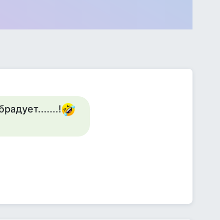
адует.......!