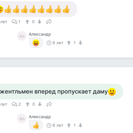
 лет
1
0
Александр
Ал
6 лет
1
жентльмен вперед пропускает даму
 лет
2
0
Александр
Ал
6 лет
1