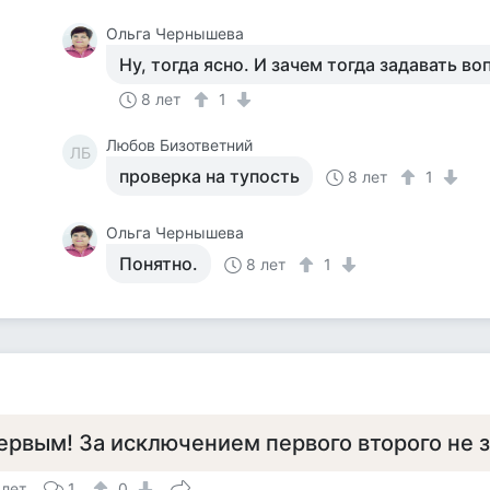
Ольга Чернышева
Ну, тогда ясно. И зачем тогда задавать в
8 лет
1
Любов Бизответний
ЛБ
проверка на тупость
8 лет
1
Ольга Чернышева
Понятно.
8 лет
1
ервым! За исключением первого второго не з
 лет
1
0