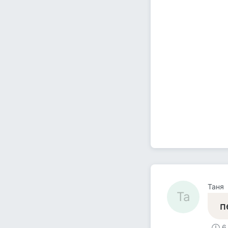
Таня
Та
п
6