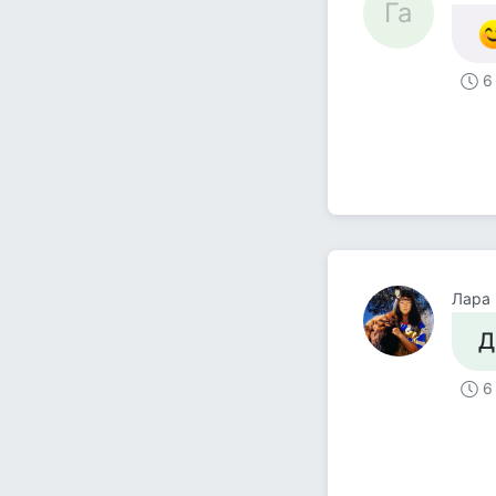
Га
6
Лара
Д
6