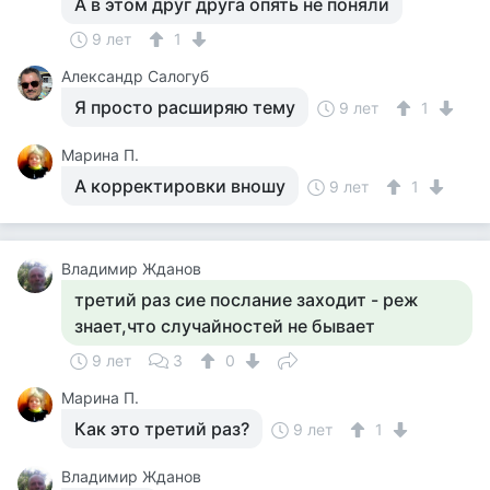
А в этом друг друга опять не поняли
9 лет
1
Александр Салогуб
Я просто расширяю тему
9 лет
1
Марина П.
А корректировки вношу
9 лет
1
Владимир Жданов
третий раз сие послание заходит - реж
знает,что случайностей не бывает
9 лет
3
0
Марина П.
Как это третий раз?
9 лет
1
Владимир Жданов