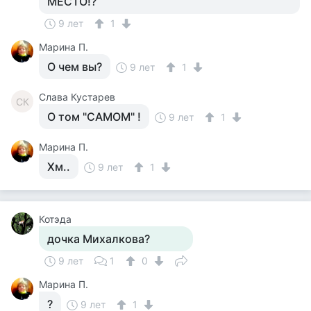
МЕСТО!?
9 лет
1
Марина П.
О чем вы?
9 лет
1
Слава Кустарев
СК
О том "САМОМ" !
9 лет
1
Марина П.
Хм..
9 лет
1
Котэда
дочка Михалкова?
9 лет
1
0
Марина П.
?
9 лет
1