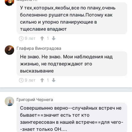
У тех,которых,якобы,все по плану,очень
болезненно рушатся планы.Потому как
сильно и упорно планирующие в
тщеславие впадают
9 лет
1
Глафира Виноградова
Не знаю. Не знаю. Мои наблюдения над
жизнью, не подтверждают это
высказывание
9 лет
1
Григорий Чернега
Совершеынно верно--случайных встреч не
бывает==значит есть тот кто
заинтересован в нашей встрече==для чего-
-знает только ОН....