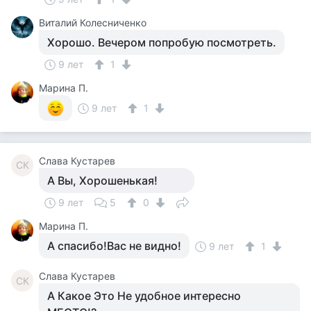
Виталий Колесниченко
Хорошо. Вечером попробую посмотреть.
9 лет
1
Марина П.
9 лет
1
Слава Кустарев
СК
А Вы, Хорошенькая!
9 лет
5
0
Марина П.
А спасибо!Вас не видно!
9 лет
1
Слава Кустарев
СК
А Какое Это Не удобное интересно