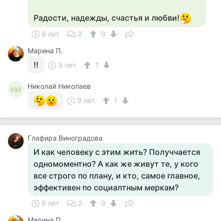
Радости, надежды, счастья и любви!
9 лет
2
0
Марина П.
!!
9 лет
1
Николай Николаев
НН
9 лет
1
Глафира Виноградова
И как человеку с этим жить? Получчается
одномоментно? А как же живут те, у кого
все строго по плану, и кто, самое главное,
эффективен по социалтным меркам?
9 лет
2
0
Марина П.