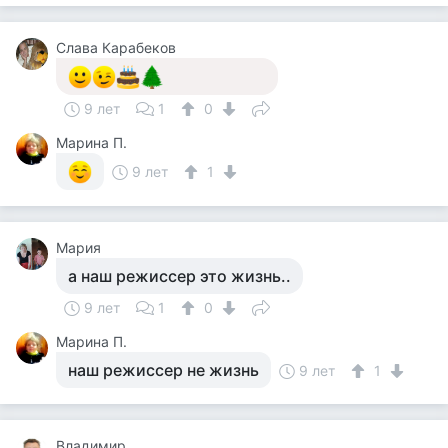
Слава Карабеков
9 лет
1
0
Марина П.
9 лет
1
Мария
а наш режиссер это жизнь..
9 лет
1
0
Марина П.
наш режиссер не жизнь
9 лет
1
Владимир