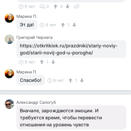
9 лет
3
0
Марина П.
Эт да!
9 лет
1
Григорий Чернега
https://otkritkiok.ru/prazdniki/stariy-noviy-
god/starii-novij-god-u-poroghe/
9 лет
1
Марина П.
Спасибо!
9 лет
1
Александр Салогуб
Вначале, зарождаются эмоции. И
требуется время, чтобы перевести
отношения на уровень чувств