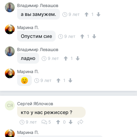
Владимир Левашов
а вы замужем.
9 лет
1
Марина П.
Опустим сие
9 лет
1
Владимир Левашов
ладно
9 лет
1
Марина П.
9 лет
1
Сергей Яблочков
СЯ
кто у нас режиссер ?
9 лет
5
0
Марина П.