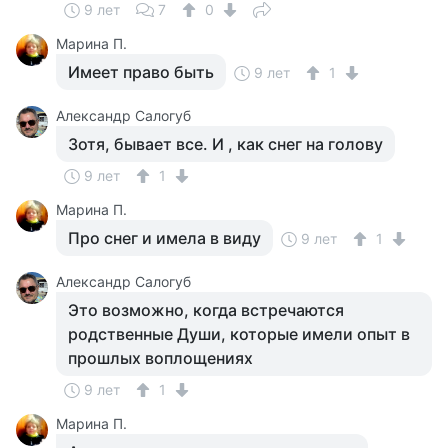
9 лет
7
0
Марина П.
Имеет право быть
9 лет
1
Александр Салогуб
Зотя, бывает все. И , как снег на голову
9 лет
1
Марина П.
Про снег и имела в виду
9 лет
1
Александр Салогуб
Это возможно, когда встречаются
родственные Души, которые имели опыт в
прошлых воплощениях
9 лет
1
Марина П.