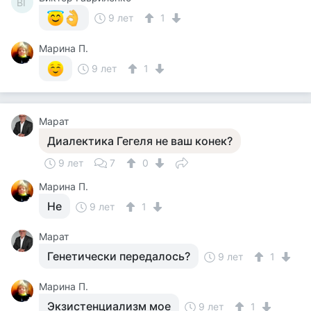
ВГ
9 лет
1
Марина П.
9 лет
1
Марат
Диалектика Гегеля не ваш конек?
9 лет
7
0
Марина П.
Не
9 лет
1
Марат
Генетически передалось?
9 лет
1
Марина П.
Экзистенциализм мое
9 лет
1