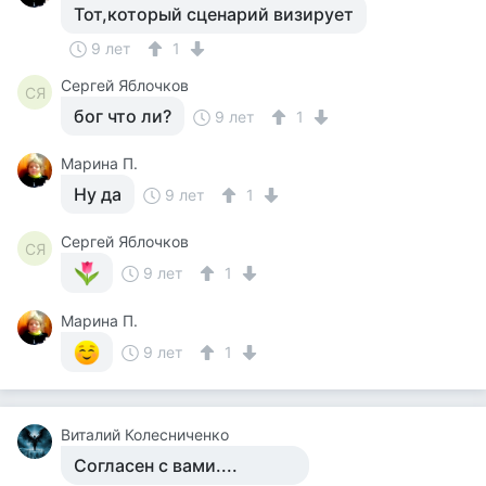
Тот,который сценарий визирует
9 лет
1
Сергей Яблочков
СЯ
бог что ли?
9 лет
1
Марина П.
Ну да
9 лет
1
Сергей Яблочков
СЯ
9 лет
1
Марина П.
9 лет
1
Виталий Колесниченко
Согласен с вами....