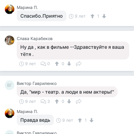
Марина П.
Спасибо.Приятно
9 лет
1
Слава Карабеков
Ну да , как в фильме --Здравствуйте я ваша
тётя .
9 лет
0
0
Виктор Гавриленко
ВГ
Да, "мир - театр. а люди в нем актеры!"
9 лет
3
0
Марина П.
Правда ведь
9 лет
1
Виктор Гавриленко