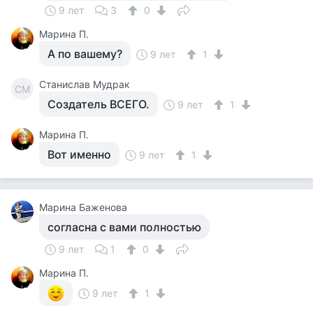
9 лет
3
0
Марина П.
А по вашему?
9 лет
1
Станислав Мудрак
СМ
Создатель ВСЕГО.
9 лет
1
Марина П.
Вот именно
9 лет
1
Марина Баженова
согласна с вами полностью
9 лет
1
0
Марина П.
9 лет
1