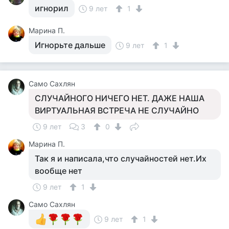
игнорил
9 лет
1
Марина П.
Игнорьте дальше
9 лет
1
Само Сахлян
СЛУЧАЙНОГО НИЧЕГО НЕТ. ДАЖЕ НАША
ВИРТУАЛЬНАЯ ВСТРЕЧА НЕ СЛУЧАЙНО
9 лет
3
0
Марина П.
Так я и написала,что случайностей нет.Их
вообще нет
9 лет
1
Само Сахлян
9 лет
1