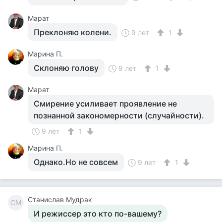
Марат
Преклоняю колени.
9 лет
1
Марина П.
Склоняю голову
9 лет
1
Марат
Смирение усиливает проявление не
познанной закономерности (случайности).
9 лет
1
Марина П.
Однако.Но не совсем
9 лет
1
Станислав Мудрак
СМ
И режиссер это кто по-вашему?