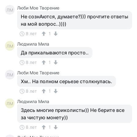
Люби Мое Творение
ЛМ
Не сознАются, думаете?))) прочтите ответы
на мой вопрос..))))
8 лет
1
Людмила Мила
ЛМ
Да прикалываются просто..
8 лет
1
Люби Мое Творение
ЛМ
Хм.. На полном серьезе столкнулась.
8 лет
1
Людмила Мила
ЛМ
Здесь многие приколисты)) Не берите все
за чистую монету))
8 лет
1