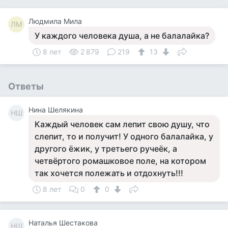
Людмила Мила
ЛМ
У каждого человека душа, а не балалайка?
8 лет
2 879
219
13
Ответы
Нина Шелякина
НШ
Каждый человек сам лепит свою душу, что
слепит, то и получит! У одного балалайка, у
другого ёжик, у третьего ручеёк, а
четвёртого ромашковое поле, на котором
так хочется полежать и отдохнуть!!!
8 лет
0
0
Наталья Шестакова
НШ