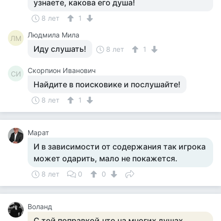
узнаете, какова его душа!
8 лет
1
Людмила Мила
ЛМ
Иду слушать!
8 лет
1
Скорпион Иванович
СИ
Найдите в поисковике и послушайте!
8 лет
1
Марат
И в зависимости от содержания так игрока
может одарить, мало не покажется.
8 лет
0
0
Воланд
С той поправкой,что на многих душах