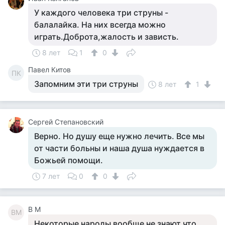
У каждого человека три струны -
балалайка. На них всегда можно
играть.Доброта,жалость и зависть.
8 лет
1
0
Павел Китов
ПК
Запомним эти три струны
8 лет
1
Сергей Степановский
Верно. Но душу еще нужно лечить. Все мы
от части больны и наша душа нуждается в
Божьей помощи.
7 лет
0
0
В М
ВМ
Некоторые народы вообще не знают что