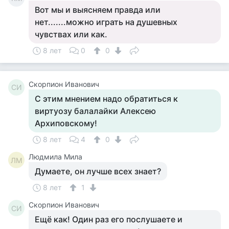
Вот мы и выясняем правда или
нет.......можно играть на душевных
чувствах или как.
8 лет
0
0
Скорпион Иванович
СИ
С этим мнением надо обратиться к
виртуозу балалайки Алексею
Архиповскому!
8 лет
4
0
Людмила Мила
ЛМ
Думаете, он лучше всех знает?
8 лет
1
Скорпион Иванович
СИ
Ещё как! Один раз его послушаете и