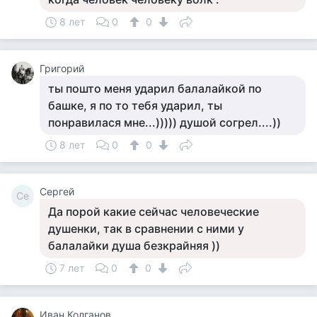
8 лет
0
0
Григорий
ты пошто меня ударил балалайкой по
башке, я по то тебя ударил, ты
понравилася мне...))))) душой согрел....))
8 лет
0
0
Сергей
Се
Да порой какие сейчас человеческие
душенки, так в сравнении с ними у
балалайки душа безкрайняя ))
7 лет
0
0
Иван Колганов