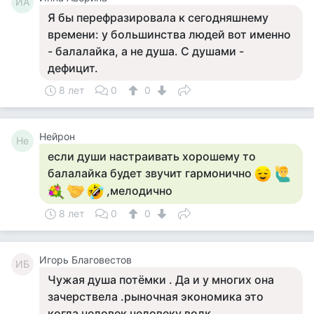
ИА
Я бы перефразировала к сегодняшнему
времени: у большинства людей вот именно
- балалайка, а не душа. С душами -
дефицит.
8 лет
0
0
Нейрон
Не
если души настраивать хорошему то
балалайка будет звучит гармонично
,мелодично
8 лет
0
0
Игорь Благовестов
ИБ
Чужая душа потёмки . Да и у многих она
зачерствела .рыночная экономика это
когда человек человеку волк .