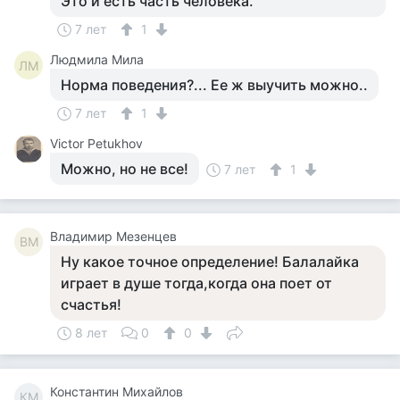
Это и есть часть человека.
7 лет
1
Людмила Мила
ЛМ
Норма поведения?... Ее ж выучить можно..
7 лет
1
Victor Petukhov
Можно, но не все!
7 лет
1
Владимир Мезенцев
ВМ
Ну какое точное определение! Балалайка
играет в душе тогда,когда она поет от
счастья!
8 лет
0
0
Константин Михайлов
КМ