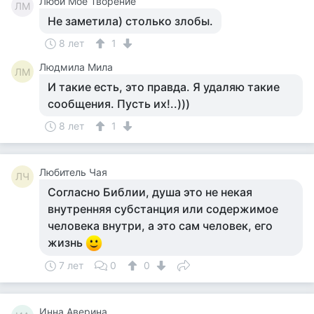
Люби Мое Творение
ЛМ
Не заметила) столько злобы.
8 лет
1
Людмила Мила
ЛМ
И такие есть, это правда. Я удаляю такие
сообщения. Пусть их!..)))
8 лет
1
Любитель Чая
ЛЧ
Согласно Библии, душа это не некая
внутренняя субстанция или содержимое
человека внутри, а это сам человек, его
жизнь
7 лет
0
0
Инна Аверина