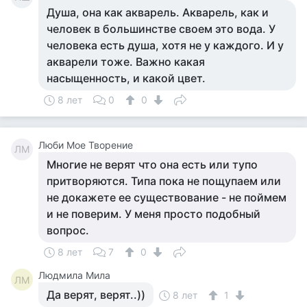
Душа, она как акварель. Акварель, как и
человек в большинстве своем это вода. У
человека есть душа, хотя не у каждого. И у
акварели тоже. Важно какая
насыщенность, и какой цвет.
8 лет
0
0
Люби Мое Творение
ЛМ
Многие не верят что она есть или тупо
притворяются. Типа пока не пощупаем или
не докажете ее существование - не поймем
и не поверим. У меня просто подобный
вопрос.
8 лет
7
0
Людмила Мила
ЛМ
Да верят, верят..))
8 лет
1