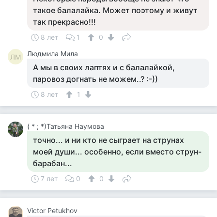
такое балалайка. Может поэтому и живут
так прекрасно!!!
8 лет
1
0
Людмила Мила
ЛМ
А мы в своих лаптях и с балалайкой,
паровоз догнать не можем..? :-))
8 лет
1
( * ; *)Татьяна Наумова
точно... и ни кто не сыграет на струнах
моей души... особенно, если вместо струн-
барабан...
7 лет
0
0
Victor Petukhov