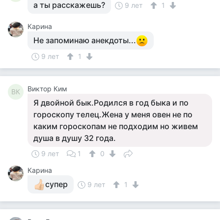
а ты расскажешь?
9 лет
1
Карина
Не запоминаю анекдоты...
9 лет
1
Виктор Ким
ВК
Я двойной бык.Родился в год быка и по
гороскопу телец.Жена у меня овен не по
каким гороскопам не подходим но живем
душа в душу 32 года.
9 лет
1
0
Карина
супер
9 лет
1