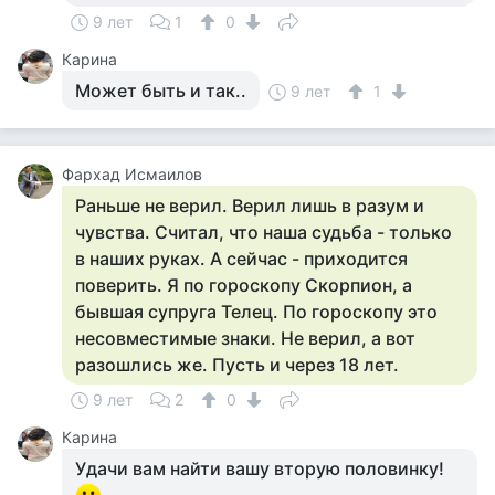
9 лет
1
0
Карина
Может быть и так..
9 лет
1
Фархад Исмаилов
Раньше не верил. Верил лишь в разум и
чувства. Считал, что наша судьба - только
в наших руках. А сейчас - приходится
поверить. Я по гороскопу Скорпион, а
бывшая супруга Телец. По гороскопу это
несовместимые знаки. Не верил, а вот
разошлись же. Пусть и через 18 лет.
9 лет
2
0
Карина
Удачи вам найти вашу вторую половинку!