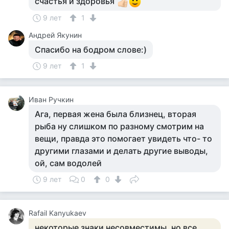
счастья и здоровья
9 лет
1
Андрей Якунин
Спасибо на бодром слове:)
9 лет
1
Иван Ручкин
Ага, первая жена была близнец, вторая
рыба ну слишком по разному смотрим на
вещи, правда это помогает увидеть что- то
другими глазами и делать другие выводы,
ой, сам водолей
9 лет
0
0
Rafail Kanyukaev
некоторые знаки несовместимы, но все