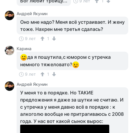
Бог любит троицу...
9 лет
1
Андрей Якунин
Оно мне надо? Меня всё устраивает. И жену
тоже. Нахрен мне третья сдалась?
9 лет
1
Карина
да я пошутила,с юмором с утречка
немного тяжеловато?
9 лет
1
Андрей Якунин
У меня то в порядке. Но ТАКИЕ
предложения я даже за шутки не считаю. И
с утречка у меня давно всё в порядке : к
алкоголю вообще не притрагиваюсь с 2008
года. У нас вот какой сынок вырос: