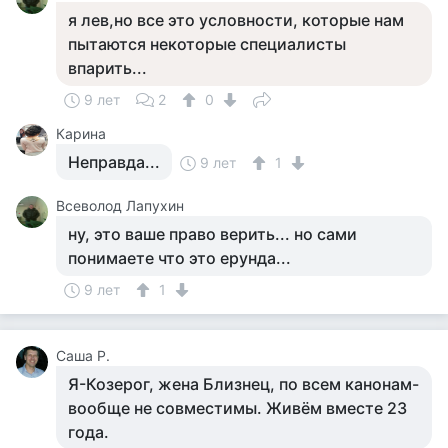
я лев,но все это условности, которые нам
пытаются некоторые специалисты
впарить...
9 лет
2
0
Карина
Неправда...
9 лет
1
Всеволод Лапухин
ну, это ваше право верить... но сами
понимаете что это ерунда...
9 лет
1
Саша Р.
Я-Козерог, жена Близнец, по всем канонам-
вообще не совместимы. Живём вместе 23
года.