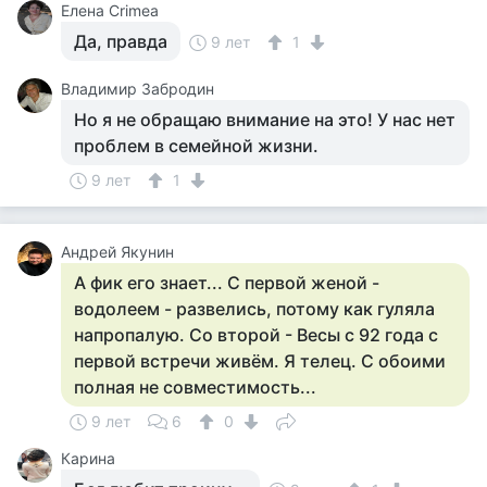
Елена Crimea
Да, правда
9 лет
1
Владимир Забродин
Но я не обращаю внимание на это! У нас нет
проблем в семейной жизни.
9 лет
1
Андрей Якунин
А фик его знает... С первой женой -
водолеем - развелись, потому как гуляла
напропалую. Со второй - Весы с 92 года с
первой встречи живём. Я телец. С обоими
полная не совместимость...
9 лет
6
0
Карина