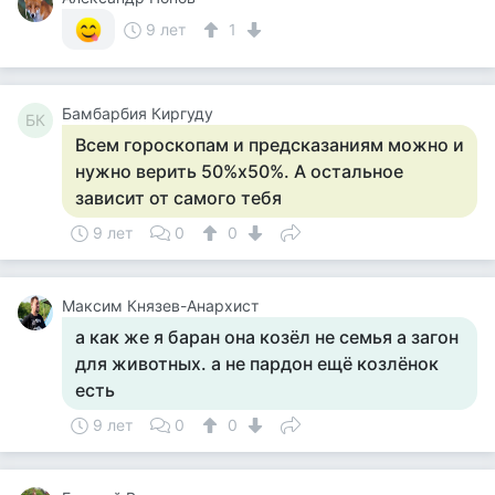
9 лет
1
Бамбарбия Киргуду
БК
Всем гороскопам и предсказаниям можно и
нужно верить 50%х50%. А остальное
зависит от самого тебя
9 лет
0
0
Максим Князев-Анархист
а как же я баран она козёл не семья а загон
для животных. а не пардон ещё козлёнок
есть
9 лет
0
0