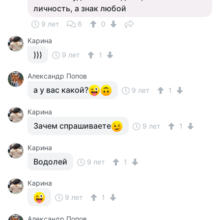
личность, а знак любой
9 лет
6
0
Карина
)))
9 лет
1
Александр Попов
а у вас какой?
9 лет
1
Карина
Зачем спрашиваете
9 лет
1
Карина
Водолей
9 лет
1
Карина
9 лет
1
Александр Попов