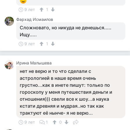
9 лет
1
Фархад Исмаилов
Сложновато, но никуда не денешься.....
Ищу.....
9 лет
1
Ирина Малышева
нет не верю и то что сделали с
астрологией в наше время очень
грустно...как в инете пишут: только по
гороскопу у меня путешествия деньги и
отношения))) свели все к шоу...а наука
кстати древняя и мудрая..но так как
трактуют её нынче- я не верю...
9 лет
1
0