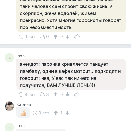
таки человек сам строит свою жизнь, я
скорпион, жена водолей, живем
прекрасно, хотя многие гороскопы говорят
про несовместимость
9 лет
0
0
Ioan
Io
анекдот: парочка кривляется танцует
ламбаду, один в кафе смотрит...подходит и
говорит: неа, У вас так ничего не
получится, ВАМ ЛУЧШЕ ЛЕЧЬ)))
9 лет
3
0
Карина
9 лет
1
Ioan
Io