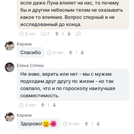
если даже Луна влияет на нас, то почему
бы и другим небесным телам не оказывать
какое то влияние. Вопрос спорный и не
исследованный до конца.
9 лет
5
0
Карина
Спасибо
9 лет
1
Елена Crimea
Не знаю, верить или нет - мы с мужем
подходим друг другу по жизни - но так
совпало, что и по гороскопу наилучшая
совместимость.
9 лет
1
Карина
Здорово!
9 лет
1