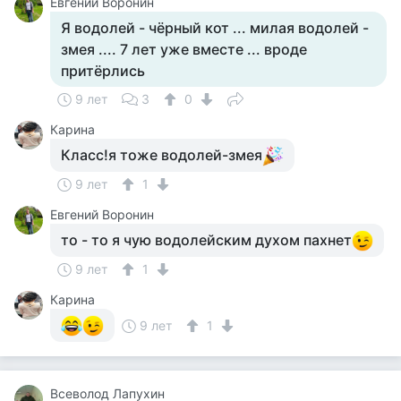
Евгений Воронин
Я водолей - чёрный кот ... милая водолей -
змея .... 7 лет уже вместе ... вроде
притёрлись
9 лет
3
0
Карина
Класс!я тоже водолей-змея
9 лет
1
Евгений Воронин
то - то я чую водолейским духом пахнет
9 лет
1
Карина
9 лет
1
Всеволод Лапухин