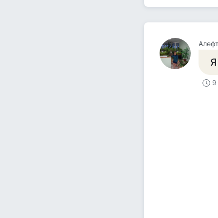
Алефт
Я
9