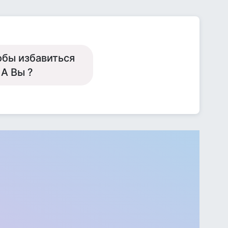
обы избавиться
 А Вы ?