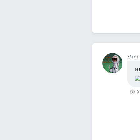
Maria 
н
9