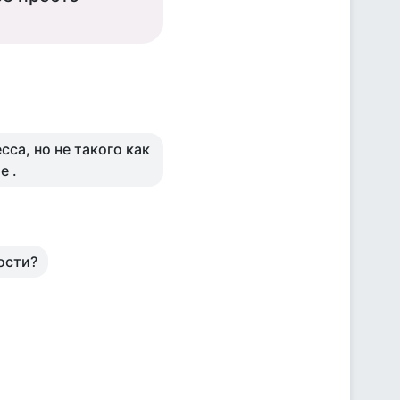
сса, но не такого как
е .
ости?