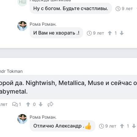
НШ
Ну с богом. Будьте счастливы.
9 лет
Рома Роман.
И Вам не хворать .!
9 лет
1
ndr Tokman
орой да. Nightwish, Metallica, Muse и сейчас
abymetal.
 лет
1
0
Рома Роман.
Отлично Александр .
9 лет
1