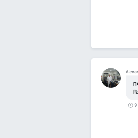
Alexa
п
B
9