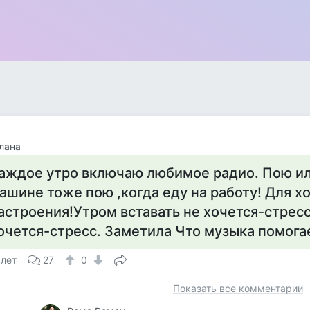
лана
аждое утро включаю любимое радио. Пою ил
ашине тоже пою ,когда еду на работу! Для х
астроения!Утром вставать не хочется-стресс
очется-стресс. Заметила Что музыка помогае
 лет
27
0
Показать все комментарии