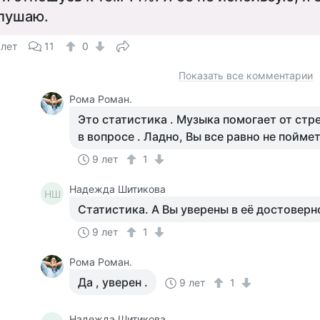
лушаю.
 лет
11
0
Показать все комментарии
Рома Роман.
Это статистика . Музыка помогает от стре
в вопросе . Ладно, Вы все равно не поймет
9 лет
1
Надежда Шитикова
НШ
Статистика. А Вы уверены в её достоверн
9 лет
1
Рома Роман.
Да , уверен .
9 лет
1
Надежда Шитикова