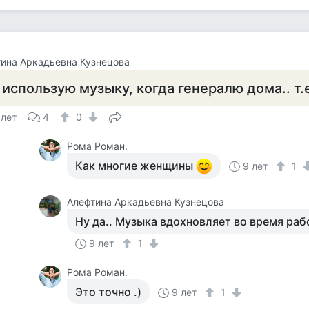
ина Аркадьевна Кузнецова
 использую музыку, когда генералю дома.. т.
 лет
4
0
Рома Роман.
Как многие женщины
9 лет
1
Алефтина Аркадьевна Кузнецова
Ну да.. Музыка вдохновляет во время раб
9 лет
1
Рома Роман.
Это точно .)
9 лет
1