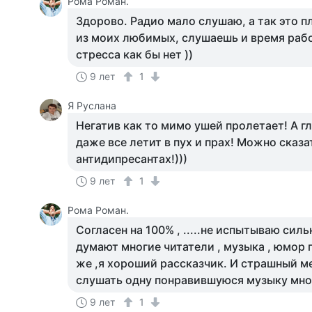
Рома Роман.
Здорово. Радио мало слушаю, а так это п
из моих любимых, слушаешь и время рабо
стресса как бы нет ))
9 лет
1
Я Руслана
Негатив как то мимо ушей пролетает! А гл
даже все летит в пух и прах! Можно сказ
антидипресантах!)))
9 лет
1
Рома Роман.
Согласен на 100% , .....не испытываю силь
думают многие читатели , музыка , юмор 
же ,я хороший рассказчик. И страшный м
слушать одну понравившуюся музыку мног
9 лет
1