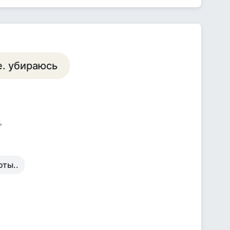
е. убираюсь
оты..