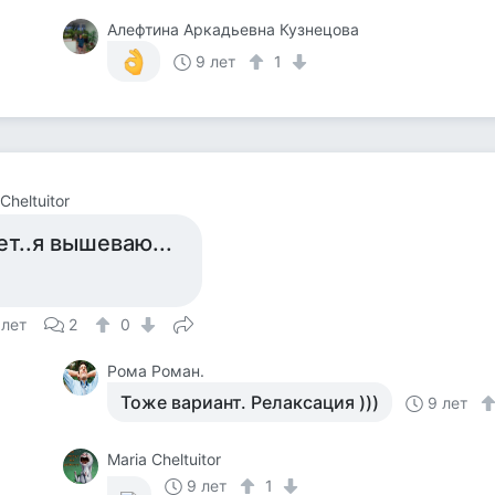
Алефтина Аркадьевна Кузнецова
9 лет
1
Cheltuitor
ет..я вышеваю...
 лет
2
0
Рома Роман.
Тоже вариант. Релаксация )))
9 лет
Maria Cheltuitor
9 лет
1