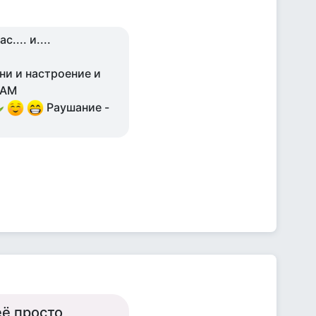
.... и....
ни и настроение и
 ВАМ
Раушание -
её просто