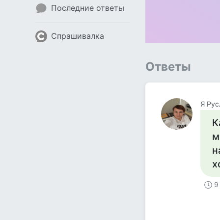
Последние ответы
Спрашивалка
Ответы
Я Рус
К
м
н
х
9