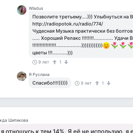
Wladus
Позволите третьему....))) Улыбнуться на Вас
http://radiopotok.ru/radio/774/
Чудесная Музыка практически без болтов
..... Хороший Релакс !!!!!!!!............. Удачи
!!!!!!!!!!!!!!!!.................))))))))))))
цветы !!!..........)))
9 лет
1
Я Руслана
Спасибо!!!!)))))
9 лет
1
жда Шитикова
 я отношусь к тем 14%. Я её не использую, я 