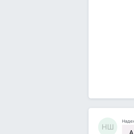
Наде
НШ
А