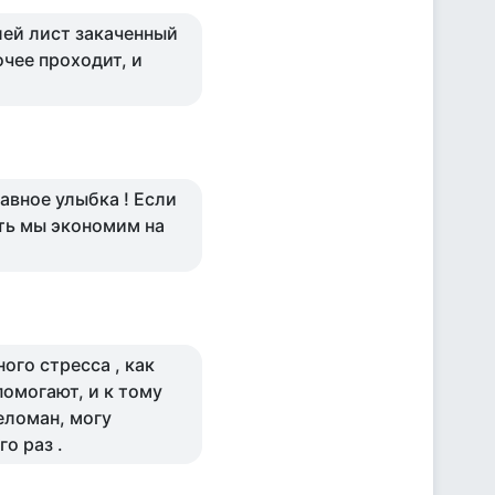
лей лист закаченный
чее проходит, и
авное улыбка ! Если
ать мы экономим на
ного стресса , как
помогают, и к тому
еломан, могу
о раз .