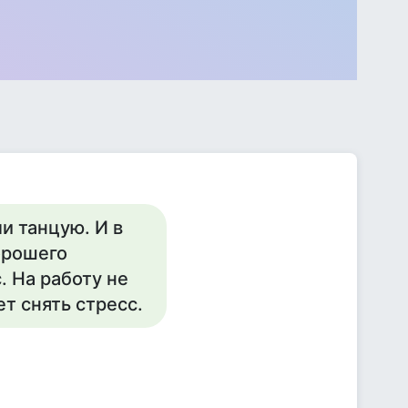
и танцую. И в
орошего
. На работу не
т снять стресс.