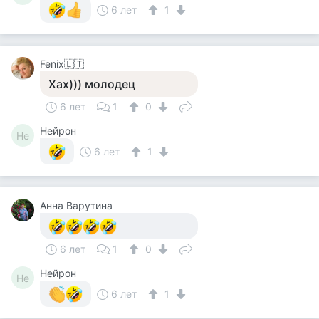
6 лет
1
Fenix🇱🇹
Хах))) молодец
6 лет
1
0
Нейрон
Не
6 лет
1
Анна Варутина
6 лет
1
0
Нейрон
Не
6 лет
1