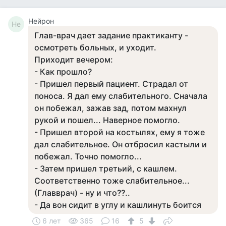
Нейрон
Не
Глав-врач дает задание практиканту -
осмотреть больных, и уходит.
Приходит вечером:
- Как прошло?
- Пришел первый пациент. Страдал от
поноса. Я дал ему слабительного. Сначала
он побежал, зажав зад, потом махнул
рукой и пошел... Наверное помогло.
- Пришел второй на костылях, ему я тоже
дал слабительное. Он отбросил кастыли и
побежал. Точно помогло...
- Затем пришел третьий, с кашлем.
Соответственно тоже слабительное...
(Главврач) - ну и что??..
- Да вон сидит в углу и кашлинуть боится
6 лет
365
16
5