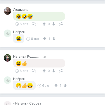
Людмила
6 лет
1
0
Нейрон
Не
6 лет
1
Наталья Ро..............я
6 лет
1
0
Нейрон
Не
6 лет
1
<Наталья Серова
&С