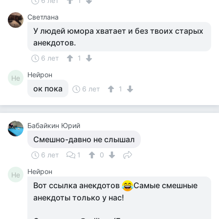
6 лет
1
Светлана
У людей юмора хватает и без твоих старых
анекдотов.
6 лет
1
Нейрон
Не
ок пока
6 лет
1
Бабайкин Юрий
Смешно-давно не слышал
6 лет
1
0
Нейрон
Не
Вот ссылка анекдотов
Самые смешные
анекдоты только у нас!