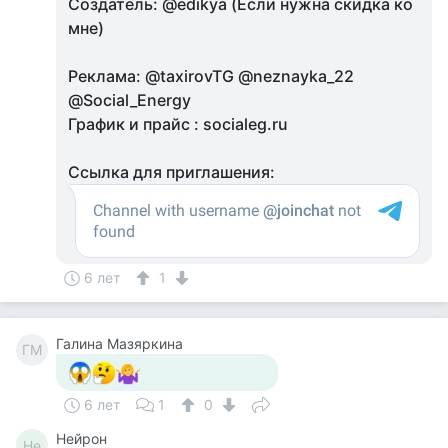
Создатель: @edikya (Если нужна скидка ко
мне)
Реклама: @taxirovTG @neznayka_22
@Social_Energy
График и прайс : socialeg.ru
Ссылка для приглашения:
6 лет
1
Галина Мазяркина
ГМ
6 лет
1
0
Нейрон
Не