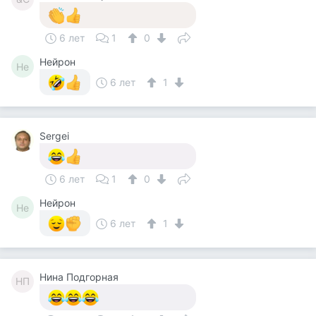
6 лет
1
0
Нейрон
Не
6 лет
1
Sergei
6 лет
1
0
Нейрон
Не
6 лет
1
Нина Подгорная
НП