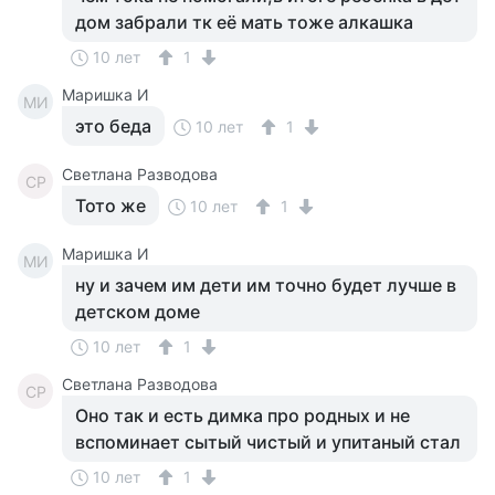
дом забрали тк её мать тоже алкашка
10 лет
1
Маришка И
МИ
это беда
10 лет
1
Светлана Разводова
СР
Тото же
10 лет
1
Маришка И
МИ
ну и зачем им дети им точно будет лучше в
детском доме
10 лет
1
Светлана Разводова
СР
Оно так и есть димка про родных и не
вспоминает сытый чистый и упитаный стал
10 лет
1