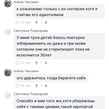
Алёна Чехович
к сожалению только с их согласия хотя я
считаю это идиотизмом
10 лет
1
Светлана Разводова
СР
У меня трое детей боюсь повторно
зпбеременнить но даже и при моём
согласии они не стерилизуют пока не
исполнится 30лет
10 лет
1
Алёна Чехович
ого держитесь тогда берегите себя
10 лет
1
Светлана Разводова
СР
Спасибо и вам того же,хотя убирежешь
себя с такими ценами,такой зарплатой