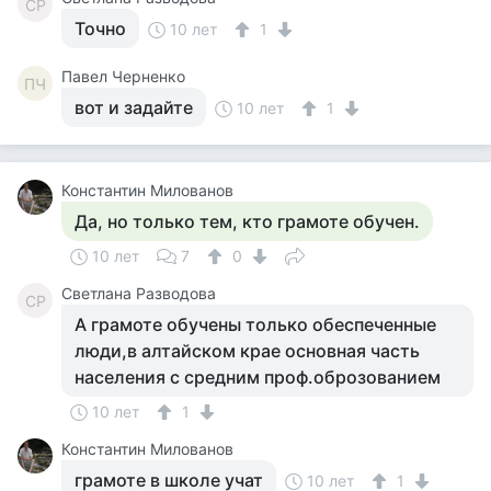
СР
Точно
10 лет
1
Павел Черненко
ПЧ
вот и задайте
10 лет
1
Константин Милованов
Да, но только тем, кто грамоте обучен.
10 лет
7
0
Светлана Разводова
СР
А грамоте обучены только обеспеченные
люди,в алтайском крае основная часть
населения с средним проф.оброзованием
10 лет
1
Константин Милованов
грамоте в школе учат
10 лет
1