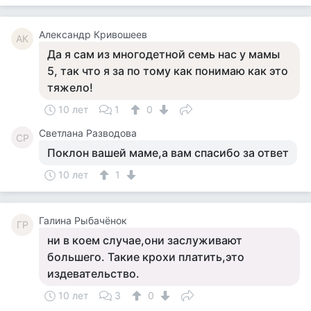
Александр Кривошеев
АК
Да я сам из многодетной семь нас у мамы
5, так что я за по тому как понимаю как это
тяжело!
10 лет
1
0
Светлана Разводова
СР
Поклон вашей маме,а вам спасибо за ответ
10 лет
1
Галина Рыбачёнок
ГР
ни в коем случае,они заслуживают
большего. Такие крохи платить,это
издевательство.
10 лет
3
0