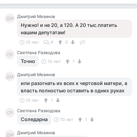
Дмитрий Мезинов
ДМ
Нужно! и не 20, а 120. А 20 тыс.платить
нашим депутатам!
10 лет
4
0
Светлана Разводова
СР
Точно
10 лет
1
Дмитрий Мезинов
ДМ
или разогнать их всех к чертовой матери, а
власть полностью оставить в одних руках
10 лет
1
Светлана Разводова
СР
Соледарна
10 лет
1
Дмитрий Мезинов
ДМ