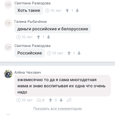
Светлана Разводова
СР
Хоть такие
10 лет
1
Галина Рыбачёнок
ГР
деньги российские и белорусские
10 лет
1
Светлана Разводова
СР
Российские
10 лет
1
Алёна Чехович
ежемесячно то да я сама многодетная
мама и знаю воспитывая их одна что очень
надо
10 лет
8
0
Показать все комментарии