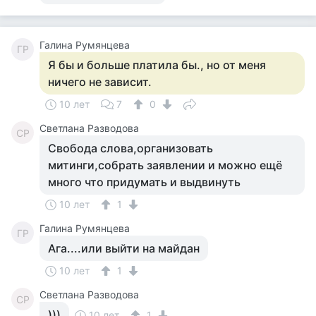
Галина Румянцева
ГР
Я бы и больше платила бы., но от меня
ничего не зависит.
10 лет
7
0
Светлана Разводова
СР
Свобода слова,организовать
митинги,собрать заявлении и можно ещё
много что придумать и выдвинуть
10 лет
1
Галина Румянцева
ГР
Ага....или выйти на майдан
10 лет
1
Светлана Разводова
СР
)))
10 лет
1