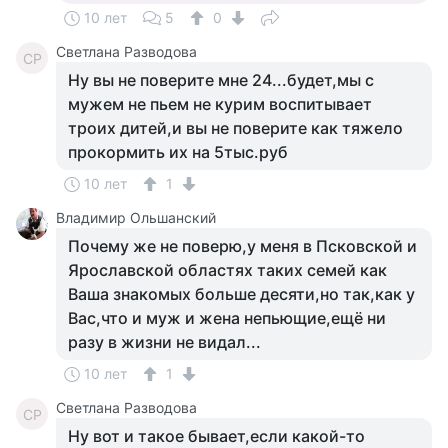
10 лет
5
0
Светлана Разводова
СР
Ну вы не поверите мне 24...будет,мы с
мужем не пьем не курим воспитывает
троих дитей,и вы не поверите как тяжело
прокормить их на 5тыс.руб
10 лет
1
Владимир Ольшанский
Почему же не поверю,у меня в Псковской и
Ярославской областях таких семей как
Ваша знакомых больше десяти,но так,как у
Вас,что и муж и жена непьющие,ещё ни
разу в жизни не видал...
10 лет
1
Светлана Разводова
СР
Ну вот и такое бывает,если какой-то