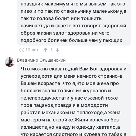
праздник максимум что мы выпьем так это
пиво и то так по стаканьчику маленькому,а
так то голова болит или тошнить
начинает,да и знаете вот говорят здоровый
оброз жизни залог здоровья,ни чего
подобного болячек больше чем у пьющих
10 лет
1
Владимир Ольшанский
Что можно сказать,дай Вам Бог здоровья и
успехов,хотя для меня немного странно-в
Вашем возрасте ,что я,что моя жена про
болячки знали только из журналов и
телепередач,кстати у нас с женой тоже
трое пацанов,правда я в молодости
работал механиком на теплоходе,а жена
мастером на стройке.Жили конечно без
излишеств,но на еду и одежду хватало,а
что касается спиртного и курева,то табак я