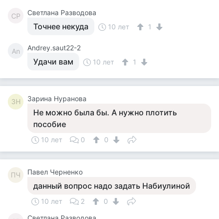
Светлана Разводова
СР
Точнее некуда
10 лет
1
Andrey.saut22-2
An
Удачи вам
10 лет
1
Зарина Нуранова
ЗН
Не можно была бы. А нужно плотить
пособие
10 лет
0
0
Павел Черненко
ПЧ
данный вопрос надо задать Набиулиной
10 лет
2
0
Светлана Разводова