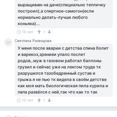
выращиваю на даче(специально тепличку
построил),а спиртное-самогон(если
нормально делать-лучше любого
коньяка)...
10 лет
1
Светлана Разводова
СР
У меня после аварии с детства спина болит
и варекоз,зрениеи упало послет
родов,.муж в газовом работал баллоны
грузил и сейчас уже на лекгом труде тк
разрушился тазобедренный сустав и
грыжа.я не пью тк видела в своём детстве
как моя мать биологическая пила курила и
папа развёлся с ней,так что как то так
10 лет
1