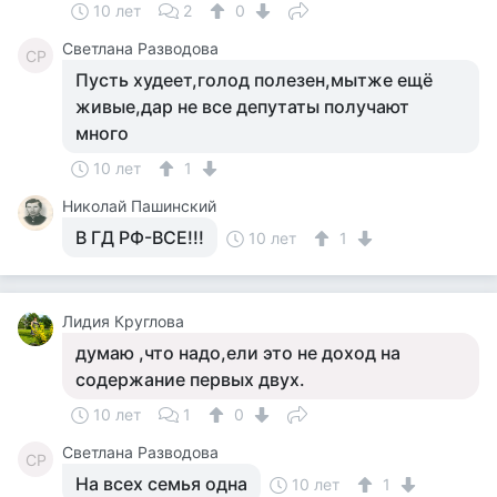
10 лет
2
0
Светлана Разводова
СР
Пусть худеет,голод полезен,мытже ещё
живые,дар не все депутаты получают
много
10 лет
1
Николай Пашинский
В ГД РФ-ВСЕ!!!
10 лет
1
Лидия Круглова
думаю ,что надо,ели это не доход на
содержание первых двух.
10 лет
1
0
Светлана Разводова
СР
На всех семья одна
10 лет
1