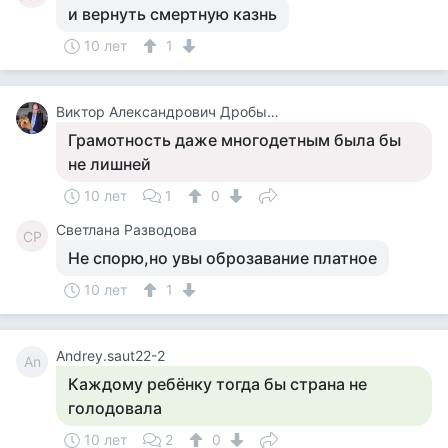
и вернуть смертную казнь
10 лет
1
Виктор Александрович Дробышев
Грамотность даже многодетным была бы
не лишней
10 лет
1
0
Светлана Разводова
СР
Не спорю,но увы оброзавание платное
10 лет
1
Andrey.saut22-2
An
Каждому ребёнку тогда бы страна не
голодовала
10 лет
2
0