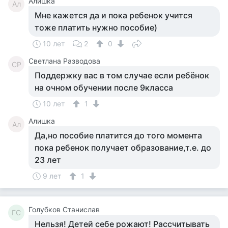
Алишка
Ал
Мне кажется да и пока ребенок учится
тоже платить нужно пособие)
10 лет
2
0
Светлана Разводова
СР
Поддержку вас в том случае если ребёнок
на очном обучении после 9класса
10 лет
1
Алишка
Ал
Да,но пособие платится до того момента
пока ребенок получает образование,т.е. до
23 лет
9 лет
1
Голубков Станислав
ГС
Нельзя! Детей себе рожают! Рассчитывать