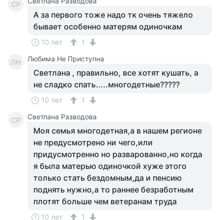
Светлана Разводова
СР
А за первого тоже надо тк очень тяжело
бывает особенно матерям одиночкам
10 лет
1
Любима Не Приступна
ЛН
Светлана , правильно, все хотят кушать, а
не сладко спать.....многодетные?????
10 лет
1
Светлана Разводова
СР
Моя семья многодетная,а в нашем регионе
не предусмотрено ни чего,или
придусмотренно но разварованно,но когда
я была матерью одиночкой хуже этого
только стать бездомным,да и пенсию
поднять нужно,а то раннее безработным
плотят больше чем ветеранам труда
10 лет
1