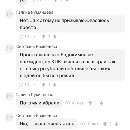
Галина Румянцева
ГР
Нет...я к этому не призываю.Опасаюсь
просто
10 лет
1
Светлана Разводова
СР
Просто жаль что Евдокимов не
президент,он КПК взялся за наш край так
его быстро убрали побольше бы таких
людей он бы все решил
10 лет
1
Галина Румянцева
ГР
Потому и убрали
10 лет
1
Светлана Разводова
СР
Ню,....жаль очень жаль
10 лет
1