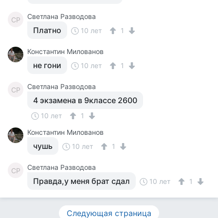
Светлана Разводова
СР
Платно
10 лет
1
Константин Милованов
не гони
10 лет
1
Светлана Разводова
СР
4 экзамена в 9классе 2600
10 лет
1
Константин Милованов
чушь
10 лет
1
Светлана Разводова
СР
Правда,у меня брат сдал
10 лет
1
Следующая страница