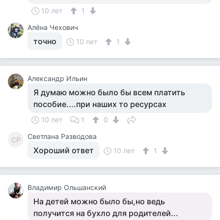
10 лет
1
Алёна Чехович
точно
10 лет
1
Александр Ильин
Я думаю можно было бы всем платить
пособие....при наших то ресурсах
10 лет
1
0
Светлана Разводова
СР
Хороший ответ
10 лет
1
Владимир Ольшанский
На детей можно было бы,но ведь
получится на бухло для родителей...