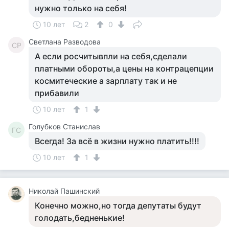
нужно только на себя!
10 лет
2
0
Светлана Разводова
СР
А если росчитывпли на себя,сделали
платными обороты,а цены на контрацепции
космитеческие а зарплату так и не
прибавили
10 лет
1
Голубков Станислав
ГС
Всегда! За всё в жизни нужно платить!!!!
10 лет
1
Николай Пашинский
Конечно можно,но тогда депутаты будут
голодать,бедненькие!