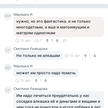
Маришка И
МИ
нужно, но это фантастика. и не только
многодетным, а еще и малоимущим и
матерям одиночкам
10 лет
7
0
Светлана Разводова
СР
Но только не алкашам
10 лет
1
Маришка И
МИ
может им просто надо помочь
10 лет
1
Светлана Разводова
СР
Им надо лечиться прнудительно.у нас
соседка алкашка ей и деньгами и вещами и
чем тока не помогали,в итоге ребёнка в дет