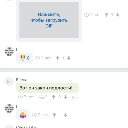
Нажмите,
7 лет
1
чтобы загрузить
GIF
L….
))
7 лет
1
Елена
Ел
Вот он закон подлости!
7 лет
2
0
L….
7 лет
1
Света Life