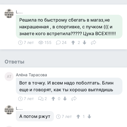
L….
Решила по быстрому сбегать в магаз,не
накрашенная , в спортивке, с пучком ((( и
знаете кого встретила????? Цука ВСЕХ!!!!!!
7 лет
155
24
2
Ответы
Алёна Тарасова
АТ
Вот в точку. И всем надо поболтать. Блин
еще и говорят, как ты хорошо выглядишь
7 лет
2
0
L….
А потом ржут
7 лет
1