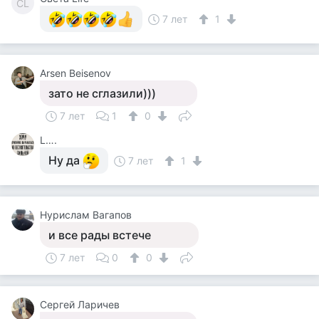
СL
7 лет
1
Arsen Beisenov
зато не сглазили)))
7 лет
1
0
L….
Ну да
7 лет
1
Нурислам Вагапов
и все рады встече
7 лет
0
0
Сергей Ларичев