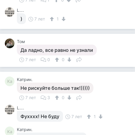
L….
)
7 лет
1
Том
Да ладно, все равно не узнали
7 лет
0
0
Катрин.
Ка
Не рискуйте больше так!)))))
7 лет
3
0
L….
Фухххх! Не буду
7 лет
1
Катрин.
Ка