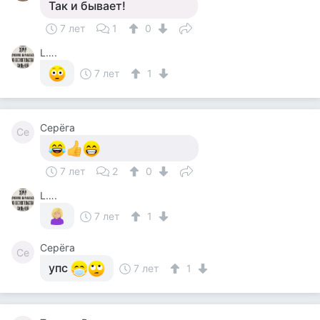
Так и бывает!
7 лет
1
0
L….
7 лет
1
Серёга
Се
7 лет
2
0
L….
7 лет
1
Серёга
Се
упс
7 лет
1