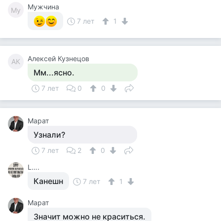
Мужчина
Му
7 лет
1
Алексей Кузнецов
АК
Мм...ясно.
7 лет
0
0
Марат
Узнали?
7 лет
2
0
L….
Канешн
7 лет
1
Марат
Значит можно не краситься.