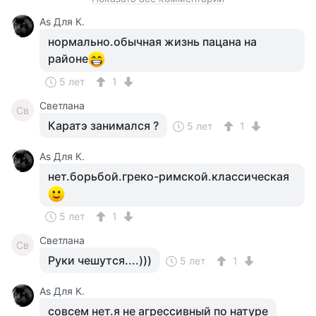
Аs Для К.
нормально.обычная жизнь пацана на
районе
5 лет
1
Светлана
Св
Каратэ занимался ?
5 лет
1
Аs Для К.
нет.борьбой.греко-римской.классическая
5 лет
1
Светлана
Св
Руки чешутся....)))
5 лет
1
Аs Для К.
совсем нет.я не агрессивный по натуре