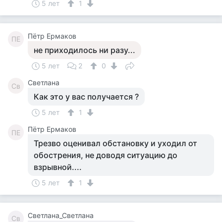
5 лет
1
Пётр Ермаков
ПЕ
не приходилось ни разу...
5 лет
2
0
Светлана
Св
Как это у вас получается ?
5 лет
1
Пётр Ермаков
ПЕ
Трезво оценивал обстановку и уходил от
обострения, не доводя ситуацию до
взрывной....
5 лет
1
Светлана_Светлана
Св