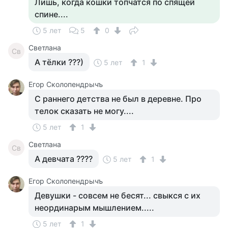
Лишь, когда кошки топчатся по спящей
спине....
5 лет
5
0
Светлана
Св
А тёлки ???)
5 лет
1
Егор Сколопендрычъ
С раннего детства не был в деревне. Про
телок сказать не могу....
5 лет
1
Светлана
Св
А девчата ????
5 лет
1
Егор Сколопендрычъ
Девушки - совсем не бесят... свыкся с их
неординарым мышлением.....
5 лет
1