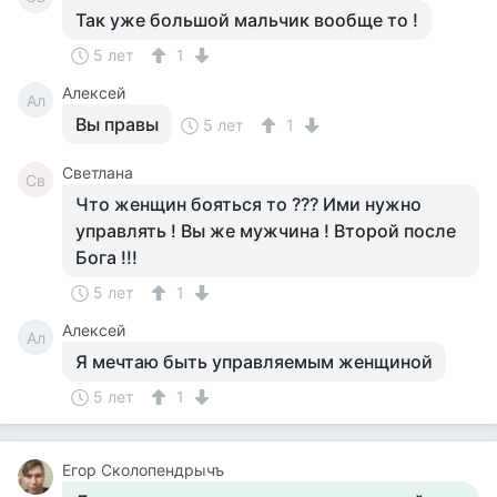
Так уже большой мальчик вообще то !
5 лет
1
Алексей
Ал
Вы правы
5 лет
1
Светлана
Св
Что женщин бояться то ??? Ими нужно
управлять ! Вы же мужчина ! Второй после
Бога !!!
5 лет
1
Алексей
Ал
Я мечтаю быть управляемым женщиной
5 лет
1
Егор Сколопендрычъ