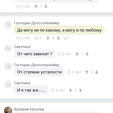
5 лет
1
Господин Дроссельмейер
ГД
Да могу ни по какому, а могу и по любому
5 лет
3
0
Светлана
Св
От чего зависит ?
5 лет
1
Господин Дроссельмейер
ГД
От степени усталости
5 лет
1
Светлана
Св
И я так же......
5 лет
1
Валерий Киселев