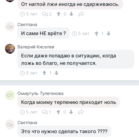
От наглой лжи иногда не сдерживаюсь.
5 лет
2
0
Светлана
Св
И сами НЕ врёте ?
5 лет
1
Валерий Киселев
Если даже попадаю в ситуацию, когда
ложь во благо, не получается.
5 лет
1
Омиргуль Тулегенова
ОТ
Когда моиму терпению приходит ноль
5 лет
1
0
Светлана
Св
Это что нужно сделать такого ????