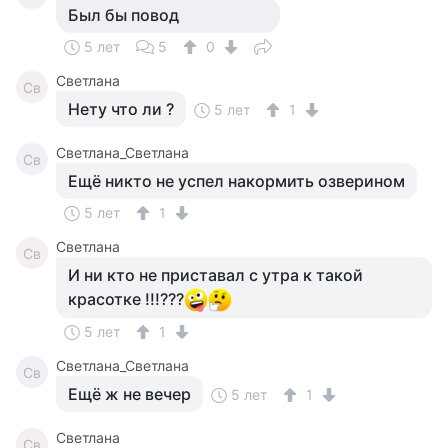
Был бы повод
5 лет
5
0
Светлана
Св
Нету что ли ?
5 лет
1
Светлана_Светлана
Св
Ещё никто не успел накормить озверином
5 лет
1
Светлана
Св
И ни кто не приставал с утра к такой
красотке !!!???
5 лет
1
Светлана_Светлана
Св
Ещё ж не вечер
5 лет
1
Светлана
Св