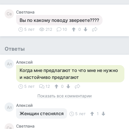
Светлана
Св
Вы по какому поводу звереете????
5 лет
212
10
0
Ответы
Алексей
Ал
Когда мне предлагают то что мне не нужно
и настойчиво предлагают
5 лет
12
0
Показать все комментарии
Алексей
Ал
Женщин стеснялся
5 лет
1
Светлана
Св