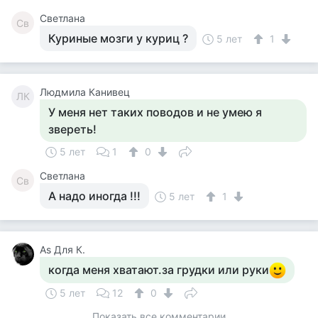
Светлана
Св
Куриные мозги у куриц ?
5 лет
1
Людмила Канивец
ЛК
У меня нет таких поводов и не умею я
звереть!
5 лет
1
0
Светлана
Св
А надо иногда !!!
5 лет
1
Аs Для К.
когда меня хватают.за грудки или руки
5 лет
12
0
Показать все комментарии