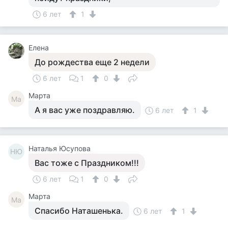
6 лет
1
Елена
До рождества еще 2 недели
6 лет
1
0
Марта
Ма
А я вас уже поздравляю.
6 лет
1
Наталья Юсупова
НЮ
Вас тоже с Праздником!!!
6 лет
1
0
Марта
Ма
Спасибо Наташенька.
6 лет
1