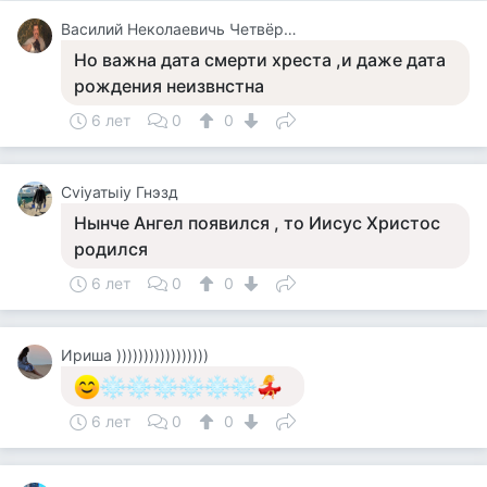
Василий Неколаевичь Четвёркин
Но важна дата смерти хреста ,и даже дата
рождения неизвнстна
6 лет
0
0
Cviyатыiy Гнэзд
Нынче Ангел появился , то Иисус Христос
родился
6 лет
0
0
Ириша )))))))))))))))))
6 лет
0
0