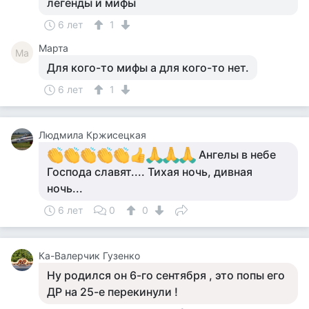
легенды и мифы
6 лет
1
Марта
Ма
Для кого-то мифы а для кого-то нет.
6 лет
1
Людмила Кржисецкая
Ангелы в небе
Господа славят.... Тихая ночь, дивная
ночь...
6 лет
0
0
Ка-Валерчик Гузенко
Ну родился он 6-го сентября , это попы его
ДР на 25-е перекинули !