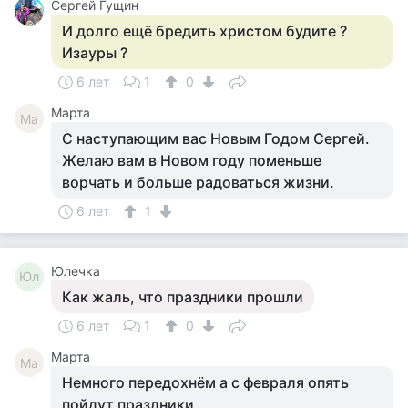
Сергей Гущин
И долго ещё бредить христом будите ?
Изауры ?
6 лет
1
0
Марта
Ма
С наступающим вас Новым Годом Сергей.
Желаю вам в Новом году поменьше
ворчать и больше радоваться жизни.
6 лет
1
Юлечка
Юл
Как жаль, что праздники прошли
6 лет
1
0
Марта
Ма
Немного передохнём а с февраля опять
пойдут праздники,