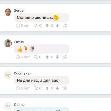
Sergei
Складно звонишь.
6 лет
0
0
Елена
6 лет
0
0
Кукулькан
Ку
Не для нас, а для вас)
6 лет
0
0
Денис
Де