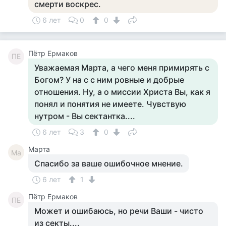
смерти воскрес.
6 лет
0
0
Пётр Ермаков
ПЕ
Уважаемая Марта, а чего меня примирять с
Богом? У на с с ним ровные и добрые
отношения. Ну, а о миссии Христа Вы, как я
понял и понятия не имеете. Чувствую
нутром - Вы сектантка....
6 лет
3
0
Марта
Ма
Спасибо за ваше ошибочное мнение.
6 лет
1
Пётр Ермаков
ПЕ
Может и ошибаюсь, но речи Ваши - чисто
из секты....