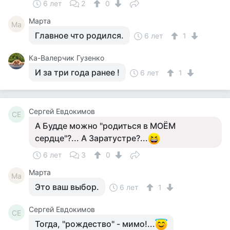
6 лет
2
0
Марта
Ма
Главное что родился.
6 лет
1
Ка-Валерчик Гузенко
И за три года ранее !
6 лет
1
Сергей Евдокимов
СЕ
А Будде можно "родиться в МОЁМ
сердце"?... А Заратустре?...
6 лет
3
0
Марта
Ма
Это ваш выбор.
6 лет
1
Сергей Евдокимов
СЕ
Тогда, "рождество" - мимо!...