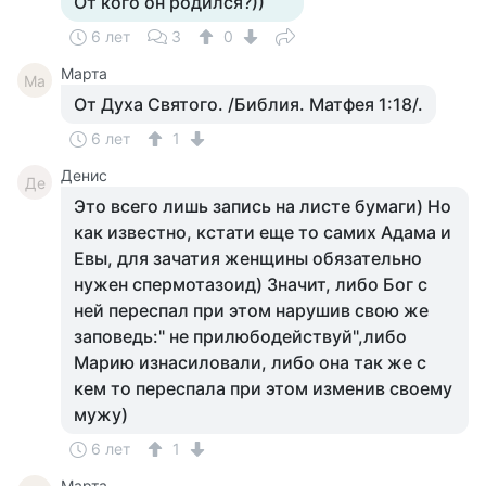
От кого он родился?))
6 лет
3
0
Марта
Ма
От Духа Святого. /Библия. Матфея 1:18/.
6 лет
1
Денис
Де
Это всего лишь запись на листе бумаги) Но
как известно, кстати еще то самих Адама и
Евы, для зачатия женщины обязательно
нужен спермотазоид) Значит, либо Бог с
ней переспал при этом нарушив свою же
заповедь:" не прилюбодействуй",либо
Марию изнасиловали, либо она так же с
кем то переспала при этом изменив своему
мужу)
6 лет
1
Марта