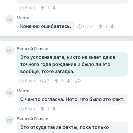
6 лет
1
Марта
Ма
Конечно ошибаетесь.
6 лет
1
Виталий Гончар
ВГ
Это условная дата, никто не знает даже
точного года рождение и было ли это
вообще, тоже загадка.
6 лет
3
0
Марта
Ма
С чем то согласна. Ното, что было это факт.
6 лет
1
Виталий Гончар
ВГ
Это откуда такие факты, пока только