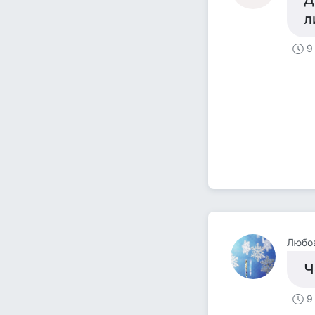
л
9
Любо
Ч
9