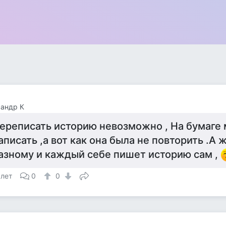
андр К
ереписать историю невозможно , На бумаге 
аписать ,а вот как она была не повторить .А
азному и каждый себе пишет историю сам ,
 лет
0
0