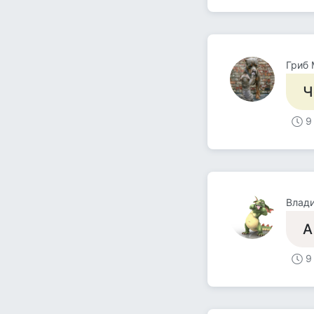
Гриб
Ч
9
Влад
А
9