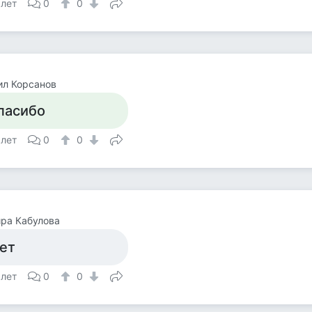
 лет
0
0
ил Корсанов
пасибо
 лет
0
0
ра Кабулова
ет
 лет
0
0