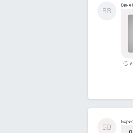
Ваня 
ВВ
9
Борис
БВ
Д