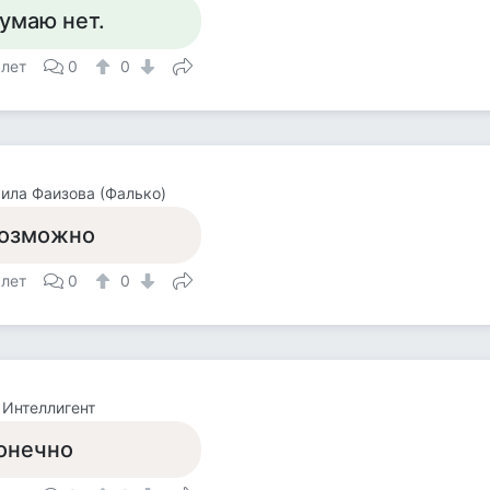
умаю нет.
 лет
0
0
ла Фаизова (Фалько)
озможно
 лет
0
0
Интеллигент
онечно