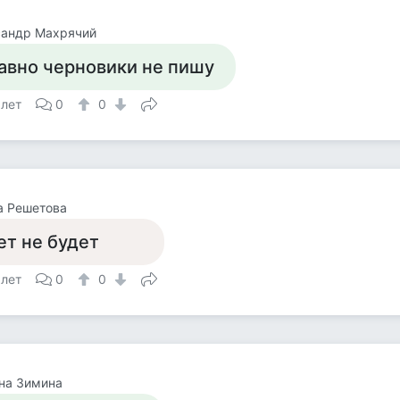
сандр Махрячий
авно черновики не пишу
 лет
0
0
а Решетова
ет не будет
 лет
0
0
на Зимина