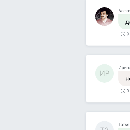
Алек
д
9
Ирин
ИР
н
9
Татья