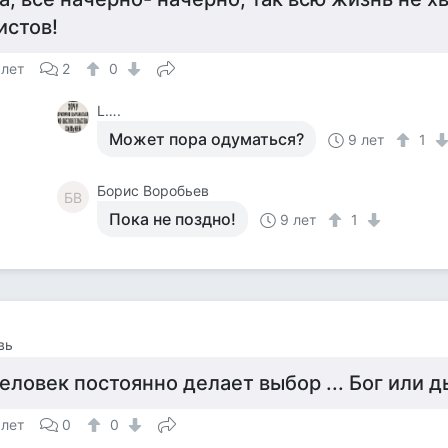
истов!
 лет
2
0
L….
Может пора одуматься?
9 лет
1
Борис Воробьев
БВ
Пока не поздно!
9 лет
1
вь
еловек постоянно делает выбор ... Бог или дь
 лет
0
0