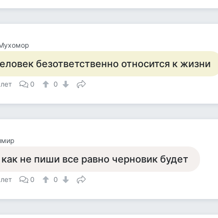
 Мухомор
еловек безответственно относится к жизни
 лет
0
0
имир
 как не пиши все равно черновик будет
 лет
0
0