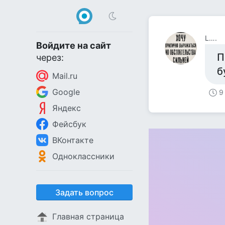
L….
Войдите на сайт
П
через:
б
Mail.ru
Google
9
Яндекс
Фейсбук
ВКонтакте
Одноклассники
Задать вопрос
Главная страница