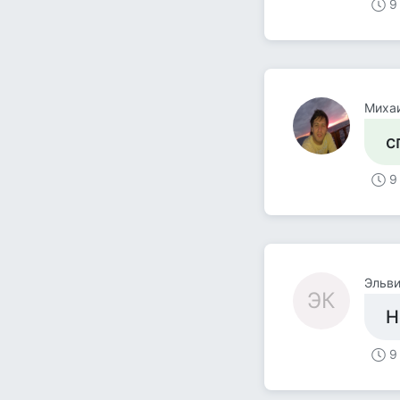
9
Миха
с
9
Эльви
ЭК
Н
9