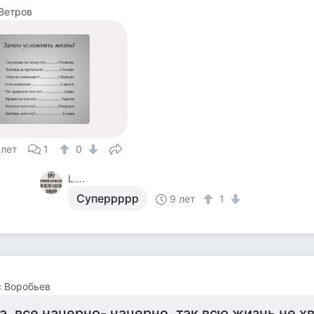
Ветров
 лет
1
0
L….
Суперрррр
9 лет
1
 Воробьев
а, все начерно- начерно, так всю жизнь не х