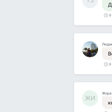
ТЗ
Д
9
Людми
В
9
Жора 
ЖИ
к