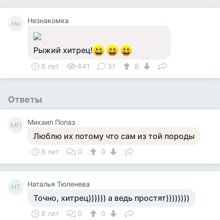
Незнакомка
Не
Рыжий хитрец!
8 лет
641
31
8
Ответы
Михаил Попаз
МП
Люблю их потому что сам из той породы
8 лет
0
0
Наталья Тюленева
НТ
Точно, хитрец)))))) а ведь простят))))))))
8 лет
0
0