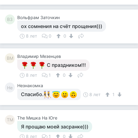
Вольфрам Заточкин
ВЗ
ох сомнения на счёт прощения)))
8 лет
0
0
Владимир Мезенцев
ВМ
С праздником!!!
8 лет
1
0
Незнакомка
Не
Спасибо.
8 лет
1
The Мишка На Юге
TМ
Я прощаю моей засранке)))
8 лет
1
0