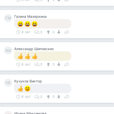
Галина Мазяркина
ГМ
8 лет
0
0
Александр Шиповских
АШ
8 лет
0
0
Кучуков Виктор
КВ
8 лет
0
0
Ирина Максимова