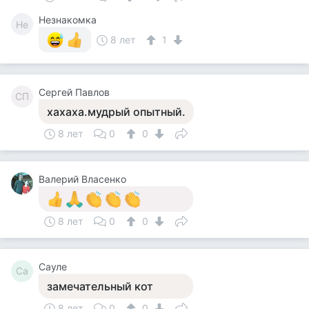
Незнакомка
Не
8 лет
1
Сергей Павлов
СП
хахаха.мудрый опытный.
8 лет
0
0
Валерий Власенко
8 лет
0
0
Сауле
Са
замечательный кот
8 лет
0
0