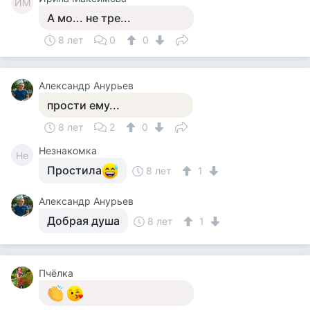
ИМ
А мо... не тре...
8 лет
0
0
Александр Анурьев
прости ему...
8 лет
2
0
Незнакомка
Не
Простила
8 лет
1
Александр Анурьев
Добрая душа
8 лет
1
Пчёлка