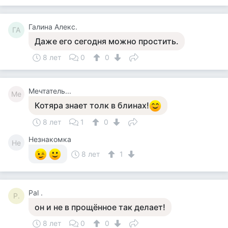
Галина Алекс.
ГА
Даже его сегодня можно простить.
8 лет
0
0
Мечтатель...
Ме
Котяра знает толк в блинах!
8 лет
1
0
Незнакомка
Не
8 лет
1
Pal .
P.
он и не в прощённое так делает!
8 лет
0
0