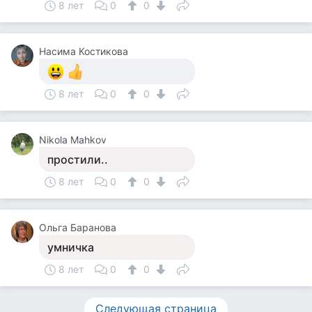
8 лет
0
0
Насима Костикова
8 лет
0
0
Nikola Mahkov
простили..
8 лет
0
0
Ольга Баранова
умничка
8 лет
0
0
Следующая страница