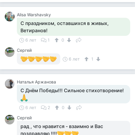
Alisa Warshavsky
С праздником, оставшихся в живых,
Ветиранов!
6 лет
1
0
Сергей
6 лет
1
Наталья Аржанова
С Днём Победы!!! Сильное стихотворение!
6 лет
2
0
Сергей
рад , что нравится - взаимно и Вас
поздравляю !!!!