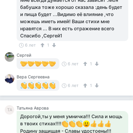
Мне всегда думается от нас зависит .Моя
бабушка тоже хорошо сказала :день будет
и пища будет ...Видимо её влияние ,что
можешь иметь имей! Ваши стихи мне
нравятся ... В них есть отражение всего
Спасибо ,Сергей1
6 лет
1
Сергей
6 лет
1
Вера Сергеевна
6 лет
1
Татьяна Аврова
ТА
Дорогой,ты у меня умничка!!! Сила и мощь
в твоих стихах!!!!
Родину защищая - Славы удостоены!!!