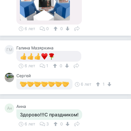
6 лет
0
0
Галина Мазяркина
ГМ
6 лет
1
0
Сергей
6 лет
1
Анна
Ан
Здорово!!!С праздником!
6 лет
3
0