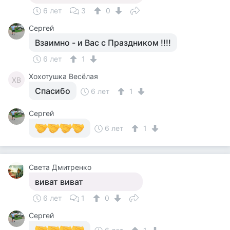
6 лет
3
0
Сергей
Взаимно - и Вас с Праздником !!!!
6 лет
1
Хохотушка Весёлая
ХВ
Спасибо
6 лет
1
Сергей
6 лет
1
Света Дмитренко
виват виват
6 лет
1
0
Сергей