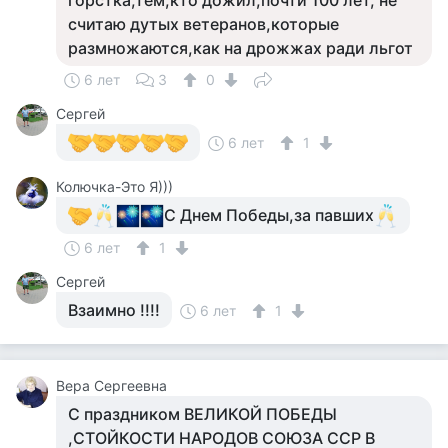
горстка,тем,кто дожил,почти 100 лет, не
считаю дутых ветеранов,которые
размножаются,как на дрожжах ради льгот
6 лет
3
0
Сергей
6 лет
1
Колючка-Это Я)))
С Днем Победы,за павших
6 лет
1
Сергей
Взаимно !!!!
6 лет
1
Вера Сергеевна
С праздником ВЕЛИКОЙ ПОБЕДЫ
,СТОЙКОСТИ НАРОДОВ СОЮЗА ССР В