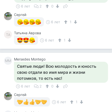
6 лет
2
0
Сергей
6 лет
1
Татьяна Аврова
ТА
6 лет
1
Mersedes Montego
MM
Святые люди! Всю молодость и юность
свою отдали во имя мира и жизни
потомков, то есть нас!
6 лет
2
0
Сергей
6 лет
1