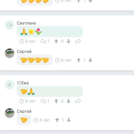
6 лет
1
Светлана
Св
6 лет
1
0
Сергей
6 лет
1
🧚‍♀️Ева
🧚‍
6 лет
1
0
Сергей
6 лет
1