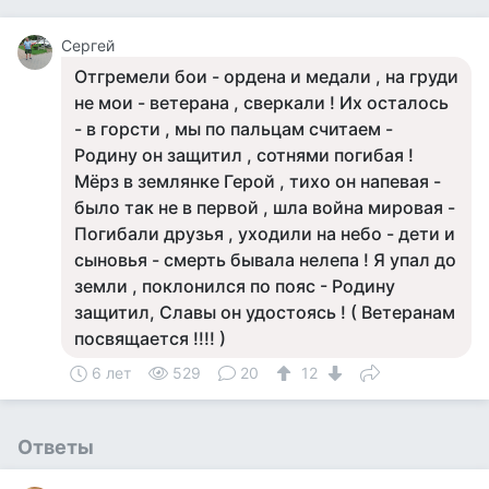
Сергей
Отгремели бои - ордена и медали , на груди
не мои - ветерана , сверкали ! Их осталось
- в горсти , мы по пальцам считаем -
Родину он защитил , сотнями погибая !
Мёрз в землянке Герой , тихо он напевая -
было так не в первой , шла война мировая -
Погибали друзья , уходили на небо - дети и
сыновья - смерть бывала нелепа ! Я упал до
земли , поклонился по пояс - Родину
защитил, Славы он удостоясь ! ( Ветеранам
посвящается !!!! )
6 лет
529
20
12
Ответы