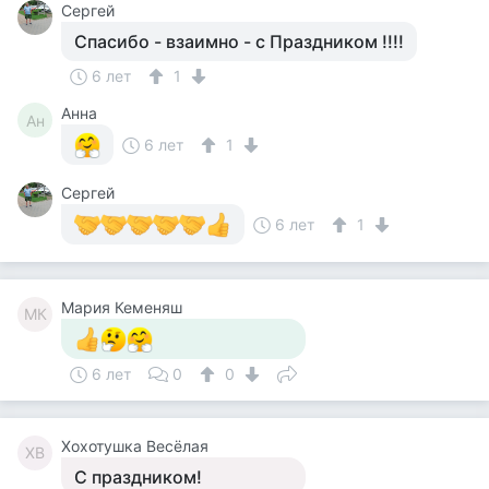
Сергей
Спасибо - взаимно - с Праздником !!!!
6 лет
1
Анна
Ан
6 лет
1
Сергей
6 лет
1
Мария Кеменяш
МК
6 лет
0
0
Хохотушка Весёлая
ХВ
С праздником!