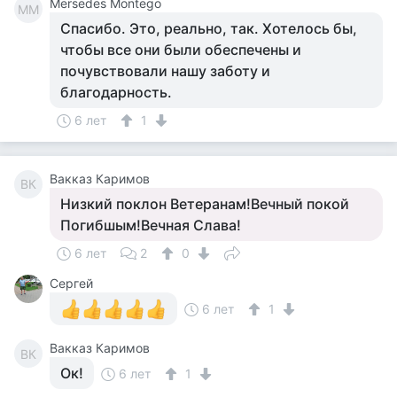
Mersedes Montego
MM
Спасибо. Это, реально, так. Хотелось бы,
чтобы все они были обеспечены и
почувствовали нашу заботу и
благодарность.
6 лет
1
Вакказ Каримов
ВК
Низкий поклон Ветеранам!Вечный покой
Погибшым!Вечная Слава!
6 лет
2
0
Сергей
6 лет
1
Вакказ Каримов
ВК
Ок!
6 лет
1