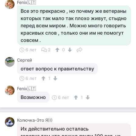
Fenix🇱🇹
Все это прекрасно , но почему же ветераны
которых так мало так плохо живут, стыдно
перед всем миром . Можно много говорить
красивых слов , только они им не помогут
совсем .
6 лет
2
0
Сергей
ответ вопрос к правительству
6 лет
1
Fenix🇱🇹
Возможно
6 лет
1
Колючка-Это Я)))
Их действительно осталась