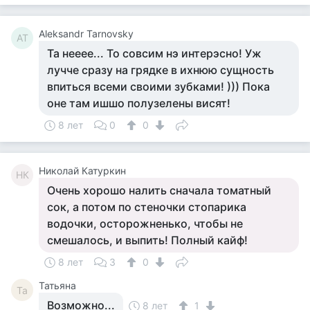
Aleksandr Tarnovsky
AT
Та нееее... То совсим нэ интерэсно! Уж
лучче сразу на грядке в ихнюю сущность
впиться всеми своими зубками! ))) Пока
оне там ишшо полузелены висят!
8 лет
0
0
Николай Катуркин
НК
Очень хорошо налить сначала томатный
сок, а потом по стеночки стопарика
водочки, осторожненько, чтобы не
смешалось, и выпить! Полный кайф!
8 лет
3
0
Татьяна
Та
Возможно...
8 лет
1