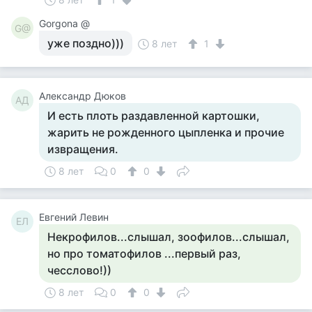
Gorgona @
G@
уже поздно)))
8 лет
1
Александр Дюков
АД
И есть плоть раздавленной картошки,
жарить не рожденного цыпленка и прочие
извращения.
8 лет
0
0
Евгений Левин
ЕЛ
Некрофилов...слышал, зоофилов...слышал,
но про томатофилов ...первый раз,
чесслово!))
8 лет
0
0