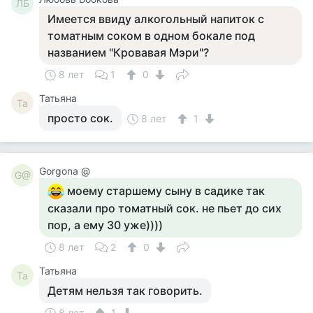
ЛБ
Имеется ввиду алкогольный напиток с
томатным соком в одном бокале под
названием "Кровавая Мэри"?
8 лет
1
0
Татьяна
Та
просто сок.
8 лет
1
Gorgona @
G@
моему старшему сыну в садике так
сказали про томатный сок. не пьет до сих
пор, а ему 30 уже))))
8 лет
2
0
Татьяна
Та
Детям нельзя так говорить.
8 лет
1