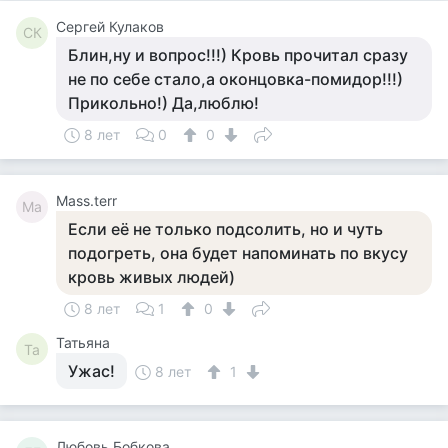
Сергей Кулаков
СК
Блин,ну и вопрос!!!) Кровь прочитал сразу
не по себе стало,а оконцовка-помидор!!!)
Прикольно!) Да,люблю!
8 лет
0
0
Mass.terr
Ma
Если её не только подсолить, но и чуть
подогреть, она будет напоминать по вкусу
кровь живых людей)
8 лет
1
0
Татьяна
Та
Ужас!
8 лет
1
Любовь Бобкова