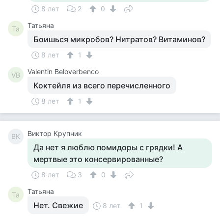
8 лет
2
0
Татьяна
Та
Боишься микробов? Нитратов? Витаминов?
8 лет
1
Valentin Beloverbenco
VB
Коктейля из всего перечисленного
8 лет
1
Виктор Крупник
ВК
Да нет я люблю помидоры с грядки! А
мертвые это консервированные?
8 лет
3
0
Татьяна
Та
Нет. Свежие
8 лет
1