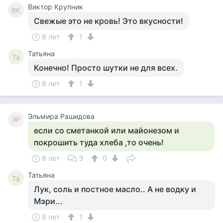
Виктор Крупник
ВК
Свежые это не кровь! Это вкусности!
8 лет
1
Татьяна
Та
Конечно! Просто шутки не для всех.
8 лет
1
Эльмира Рашидова
ЭР
если со сметанкой или майонезом и
покрошить туда хлеба ,то очень!
8 лет
3
0
Татьяна
Та
Лук, соль и постное масло.. А не водку и
Мэри...
8 лет
1