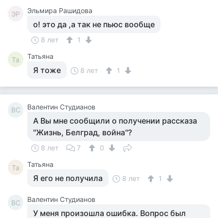
Эльмира Рашидова
ЭР
о! это да ,а так не пьюс вообще
8 лет
1
Татьяна
Та
Я тоже
8 лет
1
Валентин Студианов
ВС
А Вы мне сообщили о получении рассказа
"Жизнь, Белград, война"?
8 лет
7
0
Татьяна
Та
Я его не получила
8 лет
1
Валентин Студианов
ВС
У меня произошла ошибка. Вопрос был