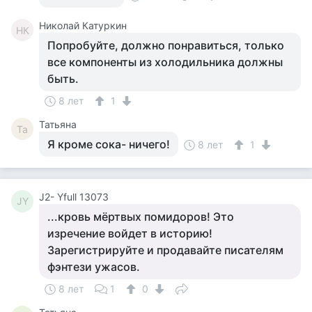
Николай Катуркин
НК
Попробуйте, должно понравиться, только
все компоненты из холодильника должны
быть.
8 лет
1
Татьяна
Та
Я кроме сока- ничего!
8 лет
1
J2- Yfull 13073
JY
...кровь мёртвых помидоров! Это
изречение войдет в историю!
Зарегистрируйте и продавайте писателям
фэнтези ужасов.
8 лет
1
0