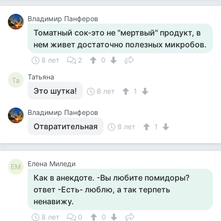
Владимир Панферов
Томатный сок-это не "мертвый" продукт, в
нем живет достаточно полезных микробов.
8 лет
2
0
Татьяна
Та
Это шутка!
8 лет
1
Владимир Панферов
Отвратительная
8 лет
1
Елена Миледи
ЕМ
Как в анекдоте. -Вы любите помидоры?
ответ -Есть- люблю, а так терпеть
ненавижу.
8 лет
0
0