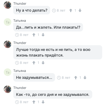
Thunder
Ну а что делать?
8 лет
1
Татьяна
Та
Да...пить и жалеть. Или плакать!?
8 лет
1
Thunder
Лучше тогда не есть и не пить, а то всю
жизнь плакать придётся.
8 лет
1
Татьяна
Та
Не задумываться...
8 лет
1
Thunder
Как -то, до сего дня и не задумывался.
8 лет
1