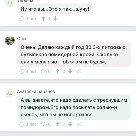
Татьяна
Та
Ну что вы...Это я так...шучу!
8 лет
1
Олег
Очень! Делаю каждый год 30 3-х литровых
бутыльков помидорной крови. Сколько
они у меня пьют- об этом не будем.
8 лет
0
0
Анатолий Баранов
АБ
А вы знаете,что надо сделать с треснувшим
помидором.Его надо посыпать солью-и
сьесть,.что бы не испортился.
8 лет
0
0