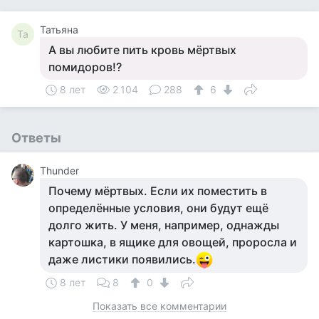
Татьяна
Та
А вы любите пить кровь мёртвых
помидоров!?
8 лет
2 104
288
6
Ответы
Thunder
Почему мёртвых. Если их поместить в
определённые условия, они будут ещё
долго жить. У меня, например, однажды
картошка, в ящике для овощей, проросла и
даже листики появились.
8 лет
8
0
Показать все комментарии