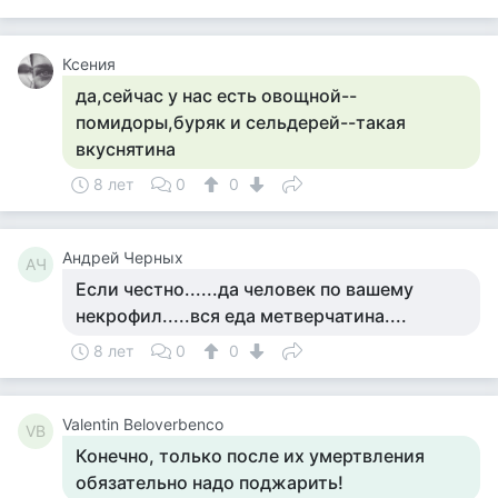
Ксения
да,сейчас у нас есть овощной--
помидоры,буряк и сельдерей--такая
вкуснятина
8 лет
0
0
Андрей Черных
АЧ
Если честно......да человек по вашему
некрофил.....вся еда метверчатина....
8 лет
0
0
Valentin Beloverbenco
VB
Конечно, только после их умертвления
обязательно надо поджарить!