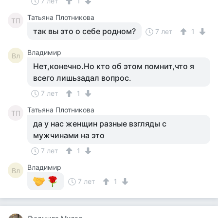
7 лет
1
Татьяна Плотникова
ТП
так вы это о себе родном?
7 лет
1
Владимир
Вл
Нет,конечно.Но кто об этом помнит,что я
всего лишьзадал вопрос.
7 лет
1
Татьяна Плотникова
ТП
да у нас женщин разные взгляды с
мужчинами на это
7 лет
1
Владимир
Вл
7 лет
1