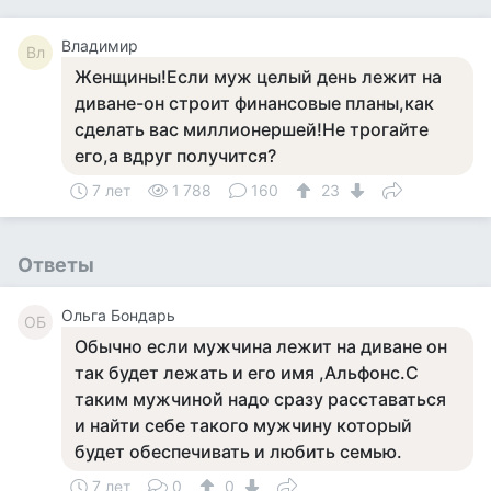
Владимир
Вл
Женщины!Если муж целый день лежит на
диване-он строит финансовые планы,как
сделать вас миллионершей!Не трогайте
его,а вдруг получится?
7 лет
1 788
160
23
Ответы
Ольга Бондарь
ОБ
Обычно если мужчина лежит на диване он
так будет лежать и его имя ,Альфонс.С
таким мужчиной надо сразу расставаться
и найти себе такого мужчину который
будет обеспечивать и любить семью.
7 лет
0
0