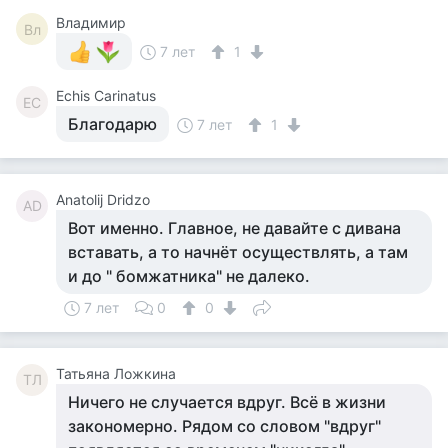
Владимир
Вл
7 лет
1
Echis Carinatus
EC
Благодарю
7 лет
1
Anatolij Dridzo
AD
Вот именно. Главное, не давайте с дивана
вставать, а то начнёт осуществлять, а там
и до " бомжатника" не далеко.
7 лет
0
0
Татьяна Ложкина
ТЛ
Ничего не случается вдруг. Всё в жизни
закономерно. Рядом со словом "вдруг"