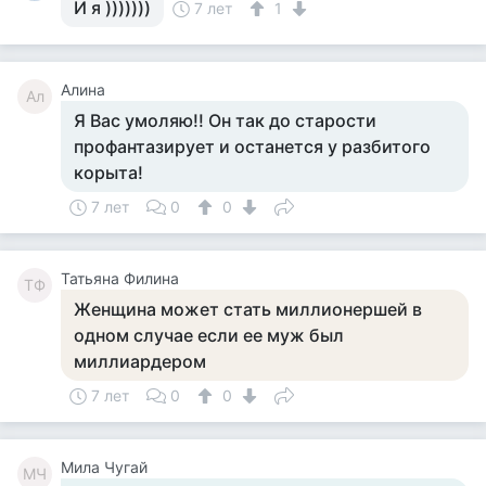
И я )))))))
7 лет
1
Алина
Ал
Я Вас умоляю!! Он так до старости
профантазирует и останется у разбитого
корыта!
7 лет
0
0
Татьяна Филина
ТФ
Женщина может стать миллионершей в
одном случае если ее муж был
миллиардером
7 лет
0
0
Мила Чугай
МЧ