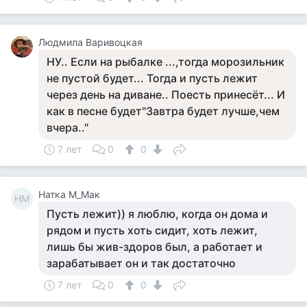
Людмила Варивоцкая
НУ.. Если на рыбалке ...,тогда морозильник
не пустой будет... Тогда и пусть лежит
через день на диване.. Поесть принесёт... И
как в песне будет"Завтра будет лучше,чем
вчера.."
7 лет
0
0
Натка М_Мак
НМ
Пусть лежит)) я люблю, когда он дома и
рядом и пусть хоть сидит, хоть лежит,
лишь бы жив-здоров был, а работает и
зарабатывает он и так достаточно
7 лет
0
0