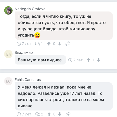
Nadegda Grafova
Тогда, если я читаю книгу, то уж не
обижается пусть, что обеда нет. Я просто
ищу рецепт блюда, чтоб миллионеру
угодить
7 лет
1
0
Владимир
Вл
Ваш муж-вам виднее.
7 лет
1
Echis Carinatus
EC
У меня лежал и лежал, пока мне не
надоело. Развелись уже 17 лет назад. То
сих пор планы строит, только не на моём
диване
7 лет
2
0