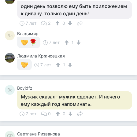
один день позволю ему быть приложением
к дивану. только один день!
7 лет
2
0
Владимир
Вл
7 лет
1
Людмила Кржисецкая
7 лет
1
Bcyjdfz
Bc
Мужик сказал- мужик сделает. И нечего
ему каждый год напоминать.
7 лет
0
0
Светлана Ризванова
СР