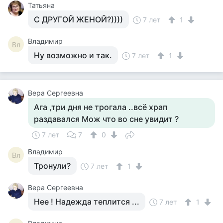
Татьяна
С ДРУГОЙ ЖЕНОЙ?))))
7 лет
1
Владимир
Вл
Ну возможно и так.
7 лет
1
Вера Сергеевна
Ага ,три дня не трогала ..всё храп
раздавался Мож что во сне увидит ?
7 лет
7
0
Владимир
Вл
Тронули?
7 лет
1
Вера Сергеевна
Нее ! Надежда теплится ...
7 лет
1