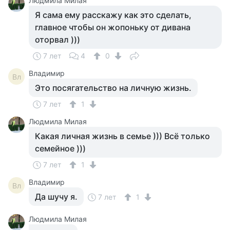
Людмила Милая
Я сама ему расскажу как это сделать,
главное чтобы он жопоньку от дивана
оторвал )))
7 лет
4
0
Владимир
Вл
Это посягательство на личную жизнь.
7 лет
1
Людмила Милая
Какая личная жизнь в семье ))) Всё только
семейное )))
7 лет
1
Владимир
Вл
Да шучу я.
7 лет
1
Людмила Милая