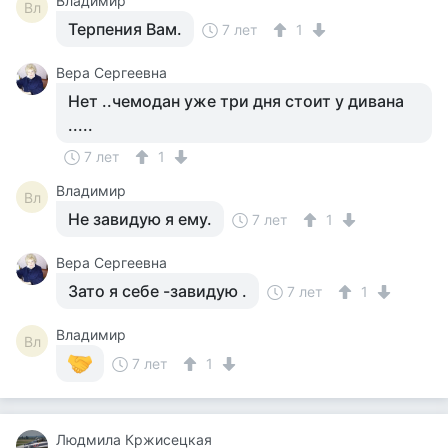
Владимир
Вл
Терпения Вам.
7 лет
1
Вера Сергеевна
Нет ..чемодан уже три дня стоит у дивана
.....
7 лет
1
Владимир
Вл
Не завидую я ему.
7 лет
1
Вера Сергеевна
Зато я себе -завидую .
7 лет
1
Владимир
Вл
7 лет
1
Людмила Кржисецкая