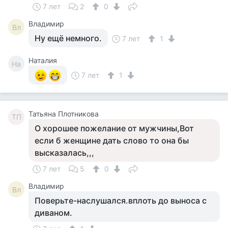
7 лет
2
0
Владимир
Вл
Ну ещё немного.
7 лет
1
Наталия
На
7 лет
1
Татьяна Плотникова
ТП
О хорошее пожелание от мужчины,Вот
если б женщине дать слово то она бы
высказалась,,,
7 лет
5
0
Владимир
Вл
Поверьте-наслушался.вплоть до выноса с
диваном.