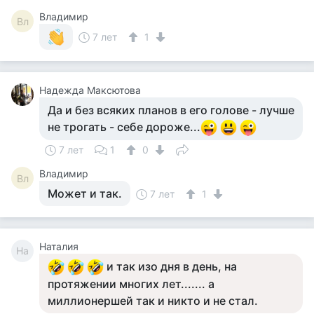
Владимир
Вл
7 лет
1
Надежда Максютова
Да и без всяких планов в его голове - лучше
не трогать - себе дороже...
7 лет
1
0
Владимир
Вл
Может и так.
7 лет
1
Наталия
На
и так изо дня в день, на
протяжении многих лет....... а
миллионершей так и никто и не стал.