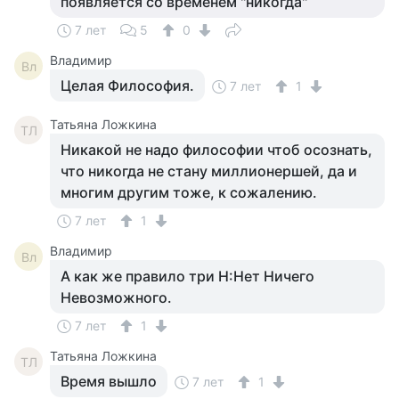
появляется со временем "никогда"
7 лет
5
0
Владимир
Вл
Целая Философия.
7 лет
1
Татьяна Ложкина
ТЛ
Никакой не надо философии чтоб осознать,
что никогда не стану миллионершей, да и
многим другим тоже, к сожалению.
7 лет
1
Владимир
Вл
А как же правило три Н:Нет Ничего
Невозможного.
7 лет
1
Татьяна Ложкина
ТЛ
Время вышло
7 лет
1