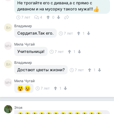
Не трогайте его с дивана,а с прямо с
диваном и на мусорку такого мужа!!!
7 лет
4
0
Владимир
Вл
Сердитая.Так его.
7 лет
1
Мила Чугай
МЧ
Учительница!
7 лет
1
Владимир
Вл
Достают цветы жизни?
7 лет
1
Мила Чугай
МЧ
7 лет
1
Этоя