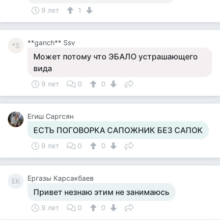
9 лет
1
**ganch** Ssv
*S
Может потому что ЭБАЛО устрашающего
вида
9 лет
0
0
Егиш Саргсян
ЕСТЬ ПОГОВОРКА САПОЖНИК БЕЗ САПОК
9 лет
0
0
Ергазы Карсакбаев
ЕК
Привет незнаю этим не занимаюсь
9 лет
0
0