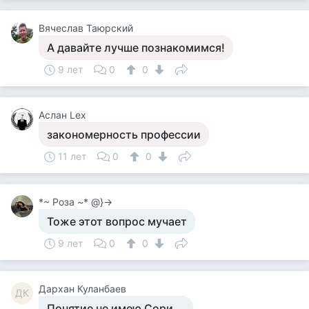
Вячеслав Таюрский
А давайте лучше познакомимся!
9 лет
0
0
Аслан Lex
закономерность профессии
11 лет
0
0
*~ Роза ~* @}->
Тоже этот вопрос мучает
9 лет
0
0
Дархан Куланбаев
ДК
Понятие не имею Сори,,,