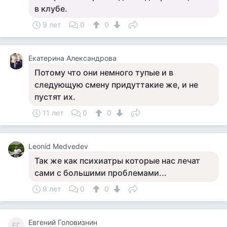
в клубе.
9 лет
0
0
Екатерина Александрова
Потому что они немного тупые и в
следующую смену придуттакие же, и не
пустят их.
11 лет
0
0
Leonid Medvedev
Так же как психиатры которые нас лечат
сами с большими проблемами...
9 лет
0
0
Евгений Головизнин
ЕГ