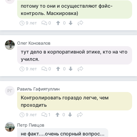
потому то они и осуществляют фэйс-
контроль. Маскировка)
9 лет
0
0
Олег Коновалов
тут дело в корпоративной этике, кто на что
учился.
9 лет
0
0
Равиль Гафиятуллин
РГ
Контролировать гораздо легче, чем
проходить
9 лет
1
0
Петр Пивцов
не факт....очень спорный вопрос...