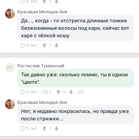
6 лет
1
Красивая Молодая Аня
Да..., когда - то отстригла длинные тонкие
безжизненные волосы под каре, сейчас вот
каре с чёлкой ношу
6 лет
1
Ростислав Туманский
РТ
Так давно уже: сколько помню, ты в одном
"цвете".
5 лет
1
0
Красивая Молодая Аня
Нет, я недавно покрасилась, но правда уже
после стрижки...
5 лет
1