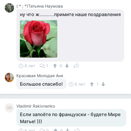
( * ; *)Татьяна Наумова
ну что ж..........примите наше поздравления
6 лет
1
0
Красивая Молодая Аня
Большое спасибо!
6 лет
1
Vladimir Rakivnenko
VR
Если запоёте по французски - будете Мире
Матье! )))
6 лет
0
0