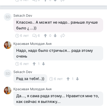
Sekach Dev
SD
Классно.. А может не надо.. раньше лучше
было ¿ ...))
6 лет
6
0
Красивая Молодая Аня
Надо, надо было стричься... рада этому
очень
6 лет
1
Sekach Dev
SD
Рад за тебя!..))
6 лет
1
Красивая Молодая Аня
Да..., я сама рада этому... Нравится мне то,
как сейчас я выгляжу...