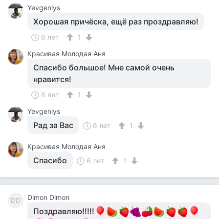
Yevgeniys
Хорошая причёска, ещё раз проздравляю!
6 лет
1
Красивая Молодая Аня
Спасибо большое! Мне самой очень
нравится!
6 лет
1
Yevgeniys
Рад за Вас
6 лет
1
Красивая Молодая Аня
Спасибо
6 лет
1
Dimon Dimon
DD
Поздравляю!!!!!