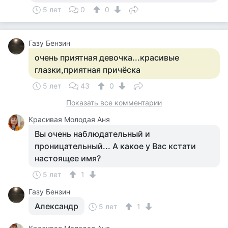
5 лет
0
0
Газу Бензин
очень приятная девочка...красивые
глазки,приятная причёска
5 лет
43
0
Показать все комментарии
Красивая Молодая Аня
Вы очень наблюдательный и
проницательный... А какое у Вас кстати
настоящее имя?
5 лет
1
Газу Бензин
Александр
5 лет
1