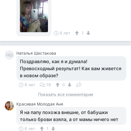
6 лет
1
Наталья Шестакова
НШ
Поздравляю, как я и думала!
Превосходный результат! Как вам живется
в новом образе?
6 лет
19
0
Показать все комментарии
Красивая Молодая Аня
Я на папу похожа внешне, от бабушки
только брови взяла, а от мамы ничего нет
6 лет
1