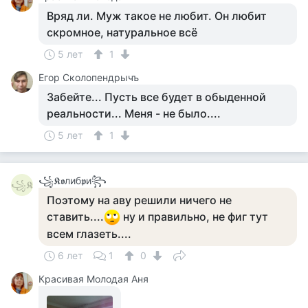
Вряд ли. Муж такое не любит. Он любит
скромное, натуральное всё
5 лет
1
Егор Сколопендрычъ
Забейте... Пусть все будет в обыденной
реальности... Меня - не было....
5 лет
1
꧁𝕶𝖔либ𝖕и꧂
꧁𝕶
Поэтому на аву решили ничего не
ставить....
ну и правильно, не фиг тут
всем глазеть....
6 лет
1
0
Красивая Молодая Аня