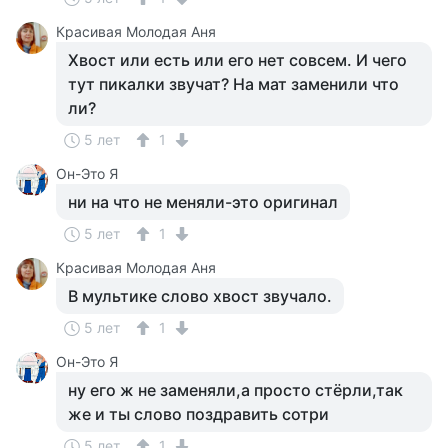
Красивая Молодая Аня
Хвост или есть или его нет совсем. И чего
тут пикалки звучат? На мат заменили что
ли?
5 лет
1
Он-Это Я
ни на что не меняли-это оригинал
5 лет
1
Красивая Молодая Аня
В мультике слово хвост звучало.
5 лет
1
Он-Это Я
ну его ж не заменяли,а просто стёрли,так
же и ты слово поздравить сотри
5 лет
1