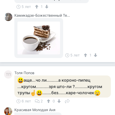
5 лет
1
Камикадзе-Божественный Теплый Ветерок
5 лет
1
Толя Попов
ТП
аще...чо ли.........а короно-пипец
...кругом..........зря што-ли ?..........кругом
трупы
.......без......каре-чолочек
6 лет
2
0
Красивая Молодая Аня