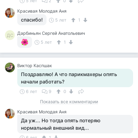
5 лет
2
0
Красивая Молодая Аня
спасибо!
5 лет
1
Дарбиньян Сергей Анатольевич
ДС
5 лет
1
Виктор Каспшак
Поздравляю! А что парикмахеры опять
начали работать?
6 лет
9
0
Показать все комментарии
Красивая Молодая Аня
Да уж... Но тогда опять потеряю
нормальный внешний вид...
6 лет
1