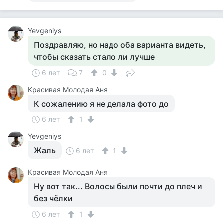
Yevgeniys
Поздравляю, но надо оба варианта видеть,
чтобы сказать стало ли лучше
6 лет
7
0
Красивая Молодая Аня
К сожалению я не делала фото до
6 лет
1
Yevgeniys
Жаль
6 лет
1
Красивая Молодая Аня
Ну вот так... Волосы были почти до плеч и
без чёлки
6 лет
1