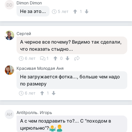
Dimon Dimon
DD
Не за это...
5 лет
1
Сергей
А черное все почему? Видимо так сделали,
что показать стыдно...
6 лет
1
0
Красивая Молодая Аня
Не загружается фотка..., больше чем надо
по размеру
6 лет
1
Antitролль. Игорь
AИ
А с чем поздравить то?... С "походом в
цирюльню"?