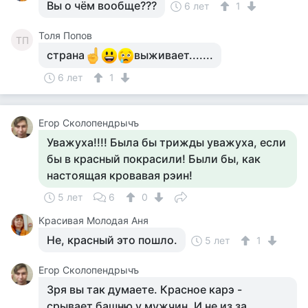
Вы о чём вообще???
6 лет
1
Толя Попов
ТП
страна
выживает.......
6 лет
1
Егор Сколопендрычъ
Уважуха!!!! Была бы трижды уважуха, если
бы в красный покрасили! Были бы, как
настоящая кровавая рэин!
5 лет
6
0
Красивая Молодая Аня
Не, красный это пошло.
5 лет
1
Егор Сколопендрычъ
Зря вы так думаете. Красное карэ -
срывает башню у мужчин. И не из за