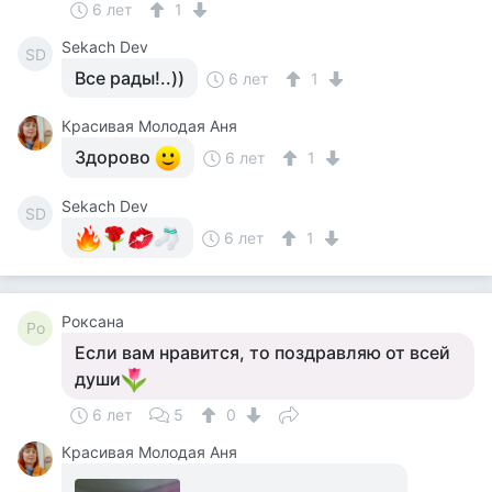
6 лет
1
Sekach Dev
SD
Все рады!..))
6 лет
1
Красивая Молодая Аня
Здорово
6 лет
1
Sekach Dev
SD
6 лет
1
Роксана
Ро
Если вам нравится, то поздравляю от всей
души
6 лет
5
0
Красивая Молодая Аня