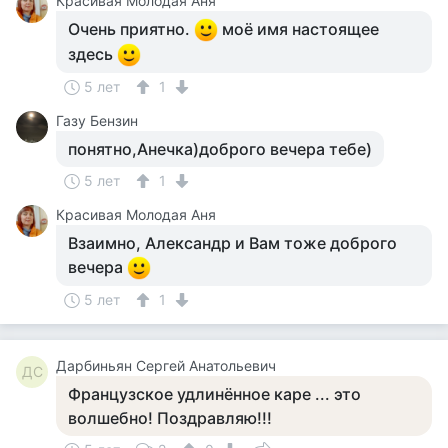
Красивая Молодая Аня
Очень приятно.
моё имя настоящее
здесь
5 лет
1
Газу Бензин
понятно,Анечка)доброго вечера тебе)
5 лет
1
Красивая Молодая Аня
Взаимно, Александр и Вам тоже доброго
вечера
5 лет
1
Дарбиньян Сергей Анатольевич
ДС
Французское удлинённое каре ... это
волшебно! Поздравляю!!!