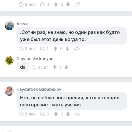
8 лет
0
0
Алена
.Сотни раз, не знаю, но один раз как будто
уже был этот день когда то.
9 лет
1
0
Gayane Voskanyan
da
9 лет
1
Haydarbek Bababekov
Нет, не люблю повторения, хотя и говорят
повторение - мать учения....
8 лет
0
0