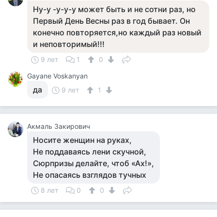
Ну-у -у-у-у может быть и не сотни раз, но
Первый День Весны раз в год бывает. Он
конечно повторяется,но каждый раз новый
и неповторимый!!!
9 лет
1
0
Gayane Voskanyan
да
9 лет
1
Акмаль Закирович
Носите женщин на руках,
Не поддаваясь лени скучной,
Сюрпризы делайте, чтоб «Ах!»,
Не опасаясь взглядов тучных
8 лет
0
0