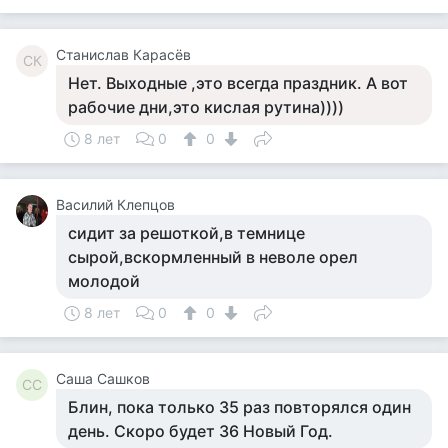
Станислав Карасёв
СК
Нет. Выходные ,это всегда праздник. А вот
рабочие дни,это кислая рутина))))
8 лет
0
0
Василий Клепцов
сидит за решоткой,в темнице
сырой,вскормленный в неволе орел
молодой
8 лет
0
0
Саша Сашков
СС
Блин, пока только 35 раз повторялся один
день. Скоро будет 36 Новый Год.