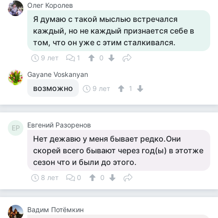
Олег Королев
Я думаю с такой мыслью встречался
каждый, но не каждый признается себе в
том, что он уже с этим сталкивался.
9 лет
1
0
Gayane Voskanyan
возможно
9 лет
1
Евгений Разоренов
ЕР
Нет дежавю у меня бывает редко.Они
скорей всего бывают через год(ы) в этотже
сезон что и были до этого.
8 лет
0
0
Вадим Потёмкин