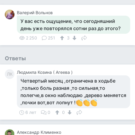
Валерий Вольнов
У вас есть ощущение, что сегодняшний
день уже повторялся сотни раз до этого?
2 250
251
3
Ответы
Людмила Козина ( Агеева )
ЛК
Четвертый месяц ,ограничена в ходьбе
,только боль разная ,то сильная,то
полегче,в окно наблюдаю ,дерево меняется
,почки вот,вот лопнут !
6 лет
0
0
Александр Клименко