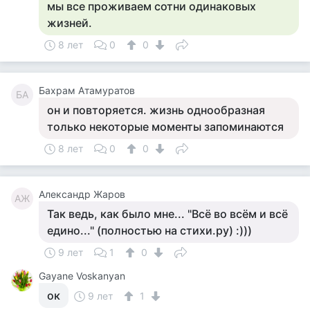
мы все проживаем сотни одинаковых
жизней.
8 лет
0
0
Бахрам Атамуратов
БА
он и повторяется. жизнь однообразная
только некоторые моменты запоминаются
8 лет
0
0
Александр Жаров
АЖ
Так ведь, как было мне... "Всё во всём и всё
едино..." (полностью на стихи.ру) :)))
9 лет
1
0
Gayane Voskanyan
ок
9 лет
1