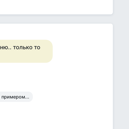
ню.. только то
 примером...