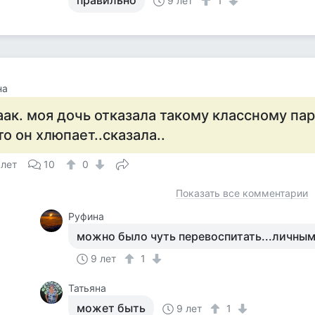
правильно
9 лет
1
на
аак. моя дочь отказала такому классному пар
то он хлюпает..сказала..
 лет
10
0
Показать все комментарии
Руфина
можно было чуть перевоспитать...личным
9 лет
1
Татьяна
может быть
9 лет
1