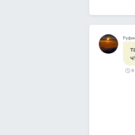
Руфи
т
ч
9