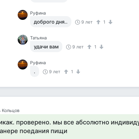
Руфина
доброго дня..
9 лет
1
Татьяна
удачи вам
9 лет
1
Руфина
.
9 лет
1
 Кольцов
икак. проверено. мы все абсолютно индивид
анере поедания пищи