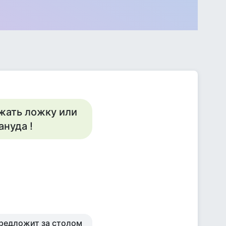
жать ложку или
ануда !
редложит за столом