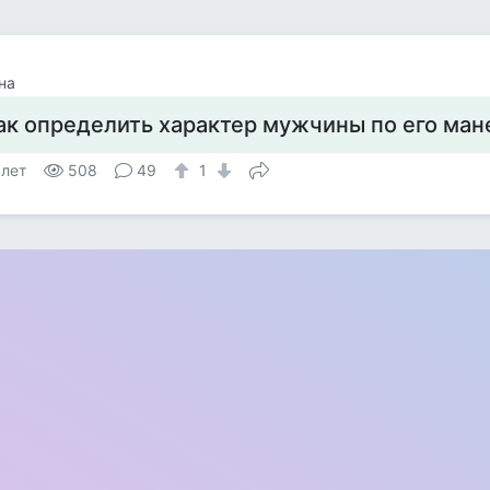
на
ак определить характер мужчины по его ман
 лет
508
49
1