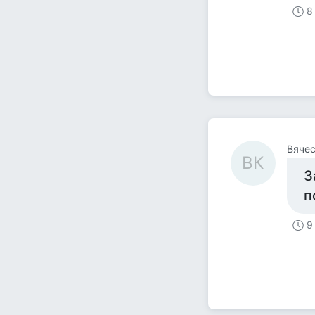
8
Вячес
ВК
З
п
9