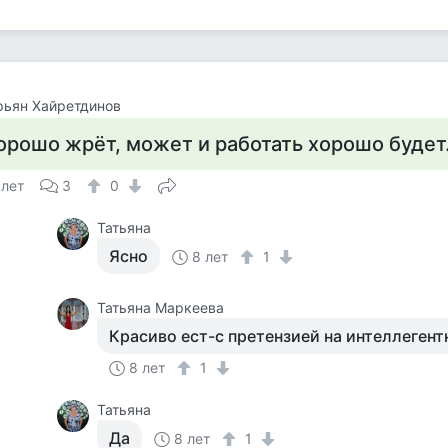
рьян Хайретдинов
орошо жрёт, может и работать хорошо будет.
 лет
3
0
Татьяна
Ясно
8 лет
1
Татьяна Маркеева
Красиво ест-с претензией на интеллегент
8 лет
1
Татьяна
Да
8 лет
1