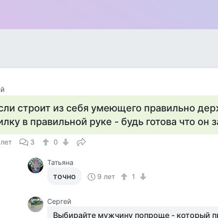
ей
сли строит из себя умеющего правильно дер
илку в правильной руке - будь готова что он з
 лет
3
0
Татьяна
точно
9 лет
1
Сергей
Выбирайте мужчину попроще - который п