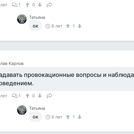
 лет
1
0
Татьяна
ок
8 лет
1
лав Карпов
адавать провокационные вопросы и наблюдат
оведением.
 лет
1
0
Татьяна
ок
9 лет
1