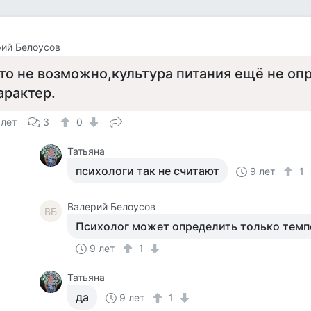
ий Белоусов
то не возможно,культура питания ещё не оп
арактер.
 лет
3
0
Татьяна
психологи так не считают
9 лет
1
Валерий Белоусов
ВБ
Психолог может определить только темп
9 лет
1
Татьяна
да
9 лет
1