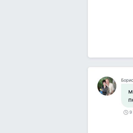
Борис
м
п
9