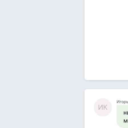
Игорь
ИК
н
м