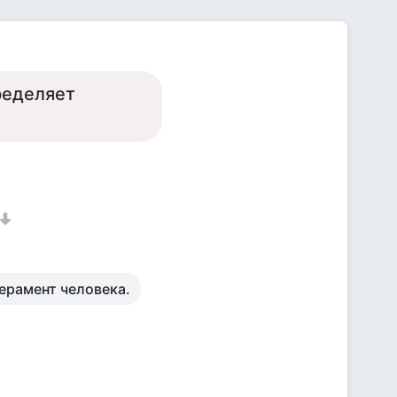
ределяет
ерамент человека.