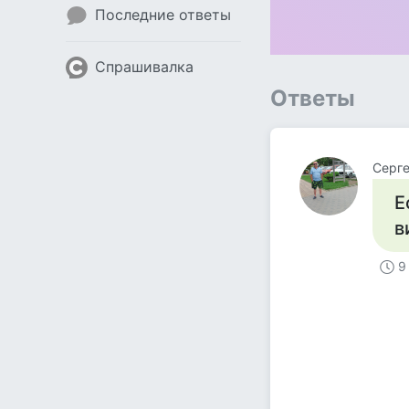
Последние ответы
Спрашивалка
Ответы
Серг
Е
в
9