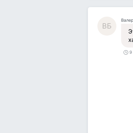
Валер
ВБ
Э
х
9