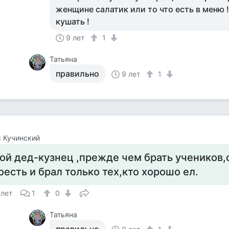
женщине салатик или то что есть в меню !
кушать !
9 лет
1
Татьяна
правильно
9 лет
1
 Кучинский
ой дед-кузнец ,прежде чем брать учеников,с
оесть и брал только тех,кто хорошо ел.
 лет
1
0
Татьяна