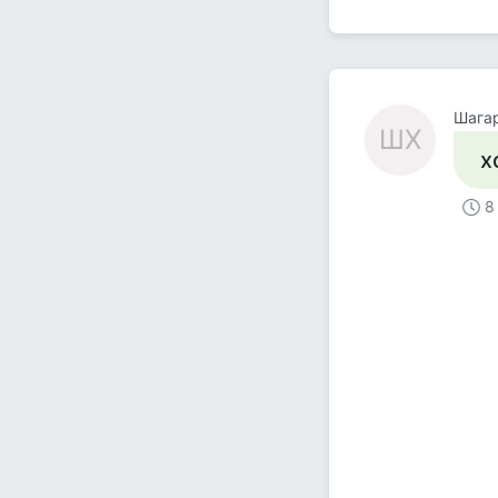
Шага
ШХ
х
8