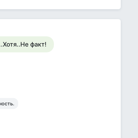
.Хотя..Не факт!
ность.