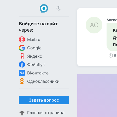
Алек
Войдите на сайт
АС
к
через:
д
Mail.ru
п
Google
8
Яндекс
Фейсбук
ВКонтакте
Одноклассники
Задать вопрос
Главная страница