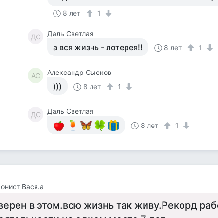
8 лет
1
Даль Светлая
ДС
а вся жизнь - лотерея!!
8 лет
1
Александр Сысков
АС
)))
8 лет
1
Даль Светлая
ДС
8 лет
1
онист Вася.а
верен в этом.всю жизнь так живу.Рекорд ра