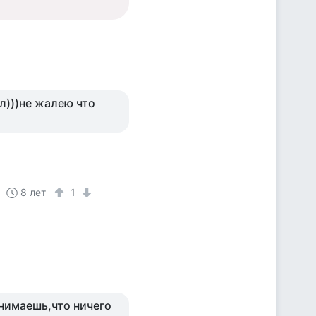
л)))не жалею что
8 лет
1
нимаешь,что ничего