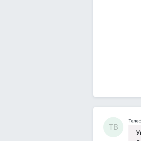
Телеф
ТВ
У