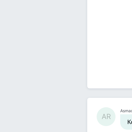
Asmad
AR
К