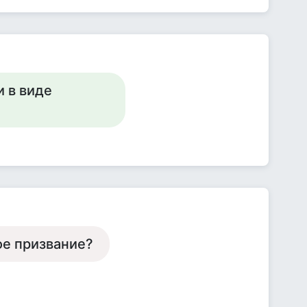
 в виде
ое призвание?