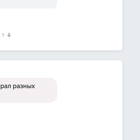
1
ирал разных