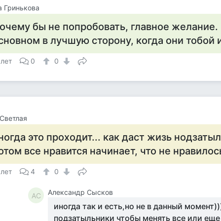
 Гринькова
очему бы не попробовать, главное желание.
сновном в лучшую сторону, когда они тобой
 лет
0
0
Светлая
ногда это проходит... как даст жизь нодзаты
отом все нравится начинает, что не нравилось
 лет
4
0
Александр Сысков
АС
иногда так и есть,но не в данный момент)
подзатыльники чтобы менять все или еще