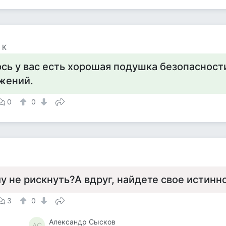
 К
сь у вас есть хорошая подушка безопасности
жений.
0
0
у не рискнуть?А вдруг, найдете свое истинн
3
0
Александр Сысков
АС