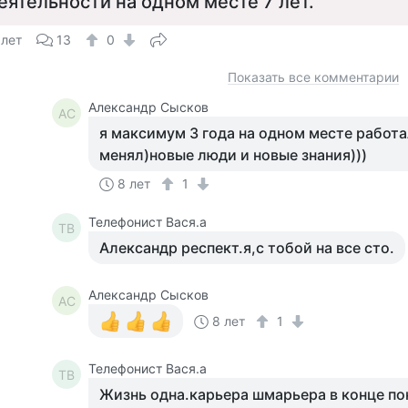
еятельности на одном месте 7 лет.
 лет
13
0
Показать все комментарии
Александр Сысков
АС
я максимум 3 года на одном месте работа
менял)новые люди и новые знания)))
8 лет
1
Телефонист Вася.а
ТВ
Александр респект.я,с тобой на все сто.
Александр Сысков
АС
8 лет
1
Телефонист Вася.а
ТВ
Жизнь одна.карьера шмарьера в конце по