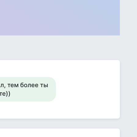
л, тем более ты
те))