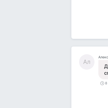
Алек
Ал
Д
с
8