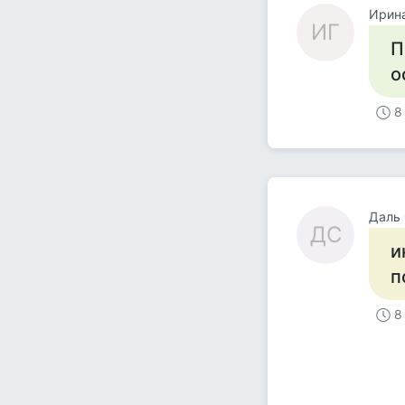
Ирина
ИГ
П
о
8
Даль 
ДС
и
п
8