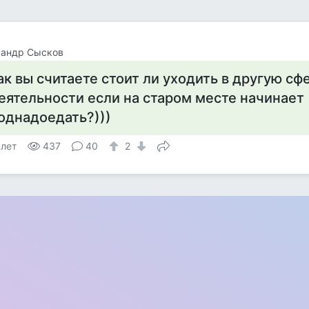
сандр Сысков
ак вы считаете стоит ли уходить в другую сф
еятельности если на старом месте начинает
однадоедать?)))
 лет
437
40
2