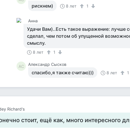
рискнем)
8 лет
1
Анна
Удачи Вам)..Есть такое выражение: лучше 
сделал, чем потом об упущенной возможно
смыслу.
8 лет
1
Александр Сысков
АС
спасибо,я также считаю)))
8 лет
ey Richard's
онечно стоит, ещё как, много интересного дл