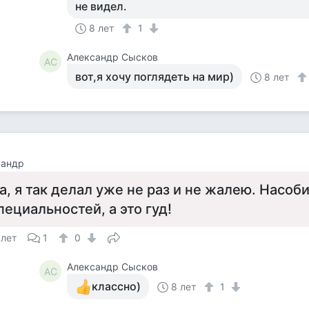
не видел.
8 лет
1
Александр Сысков
АС
вот,я хочу поглядеть на мир)
8 лет
сандр
а, я так делал уже не раз и не жалею. Насоб
пециальностей, а это гуд!
 лет
1
0
Александр Сысков
АС
классно)
8 лет
1