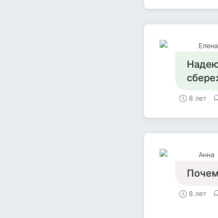
Елена
Надею
сбере
8 лет
Анна
Почем
8 лет