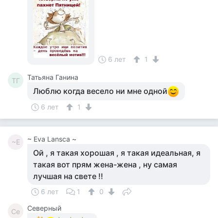
6 лет
1
Татьяна Ганина
ТГ
Люблю когда весело ни мне одной
6 лет
1
~ Eva Lansca ~
~E
Ой , я такая хорошая , я такая идеальная, я
такая вот прям жена-жена , ну самая
лучшая на свете !!
6 лет
1
0
Северный
Се