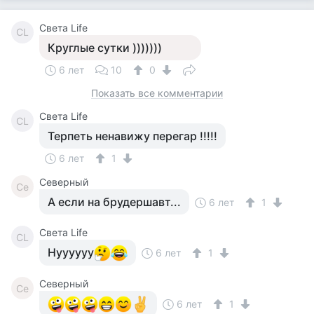
Света Life
СL
Круглые сутки )))))))
6 лет
10
0
Показать все комментарии
Света Life
СL
Терпеть ненавижу перегар !!!!!
6 лет
1
Северный
Се
А если на брудершавт...
6 лет
1
Света Life
СL
Нуууууу
6 лет
1
Северный
Се
6 лет
1