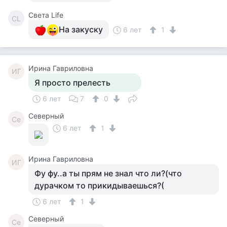
Света Life
СL
На закуску
6 лет
1
Ирина Гавриловна
ИГ
Я просто прелесть
6 лет
7
0
Северный
Се
6 лет
1
Ирина Гавриловна
ИГ
Фу фу..а ты прям не знал что ли?(что
дурачком то прикидываешься?(
6 лет
1
Северный
Се