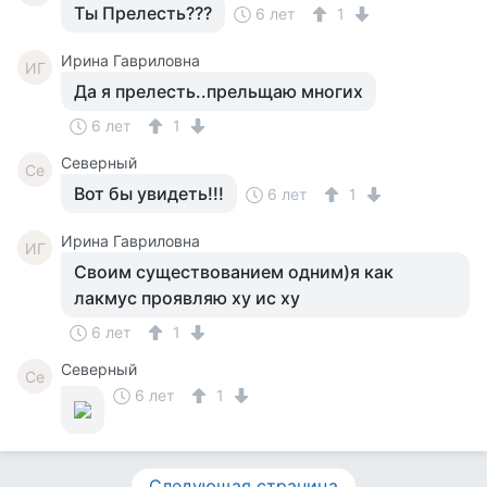
Ты Прелесть???
6 лет
1
Ирина Гавриловна
ИГ
Да я прелесть..прельщаю многих
6 лет
1
Северный
Се
Вот бы увидеть!!!
6 лет
1
Ирина Гавриловна
ИГ
Своим существованием одним)я как
лакмус проявляю ху ис ху
6 лет
1
Северный
Се
6 лет
1
Следующая страница