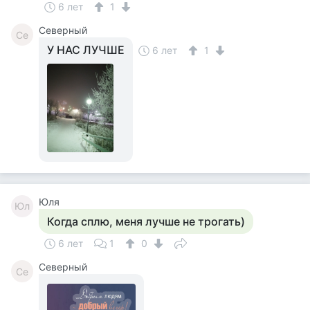
6 лет
1
Северный
Се
У НАС ЛУЧШЕ
6 лет
1
Юля
Юл
Когда сплю, меня лучше не трогать)
6 лет
1
0
Северный
Се