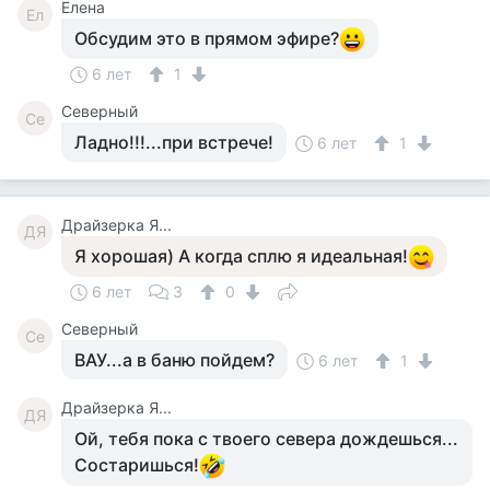
Елена
Ел
Обсудим это в прямом эфире?
6 лет
1
Северный
Се
Ладно!!!...при встрече!
6 лет
1
Драйзерка Я...
ДЯ
Я хорошая) А когда сплю я идеальная!
6 лет
3
0
Северный
Се
ВАУ...а в баню пойдем?
6 лет
1
Драйзерка Я...
ДЯ
Ой, тебя пока с твоего севера дождешься...
Состаришься!