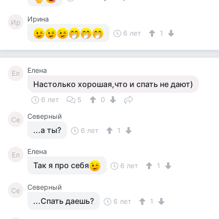
Ирина
Ир
6 лет
1
Елена
Ел
Настолько хорошая,что и спать не дают)
6 лет
5
0
Северный
Се
...а ты?
6 лет
1
Елена
Ел
Так я про себя
6 лет
1
Северный
Се
...Спать даешь?
6 лет
1