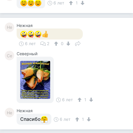
6 лет
1
Нежная
Не
6 лет
2
0
Северный
Се
6 лет
1
Нежная
Не
Спасибо
6 лет
1