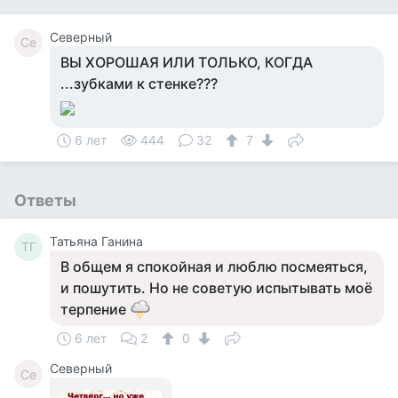
Северный
Се
ВЫ ХОРОШАЯ ИЛИ ТОЛЬКО, КОГДА
...зубками к стенке???
6 лет
444
32
7
Ответы
Татьяна Ганина
ТГ
В общем я спокойная и люблю посмеяться,
и пошутить. Но не советую испытывать моё
терпение
6 лет
2
0
Северный
Се