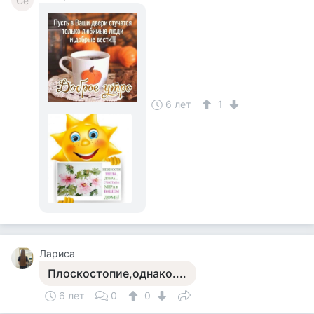
Се
6 лет
1
Лариса
Плоскостопие,однако....
6 лет
0
0