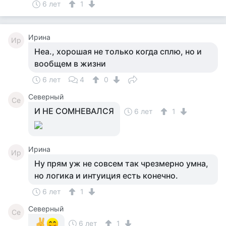
6 лет
1
Ирина
Ир
Неа., хорошая не только когда сплю, но и
вообщем в жизни
6 лет
4
0
Северный
Се
И НЕ СОМНЕВАЛСЯ
6 лет
1
Ирина
Ир
Ну прям уж не совсем так чрезмерно умна,
но логика и интуиция есть конечно.
6 лет
1
Северный
Се
6 лет
1