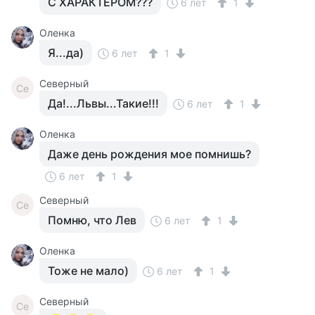
С ХАРАКТЕРОМ???
6 лет
1
Оленка
Я...да)
6 лет
1
Северный
Се
Да!...Львы...Такие!!!
6 лет
1
Оленка
Даже день рождения мое помнишь?
6 лет
1
Северный
Се
Помню, что Лев
6 лет
1
Оленка
Тоже не мало)
6 лет
1
Северный
Се