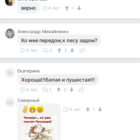
верно
6 лет
1
Александр Михайленко
Ко мне передом,к лесу задом?
6 лет
0
0
Екатерина
Ек
Хороша!!!Белая и пушистая!!!
6 лет
1
0
Северный
Се
6 лет
1