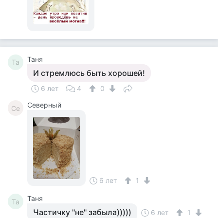
Таня
Та
И стремлюсь быть хорошей!
6 лет
4
0
Северный
Се
6 лет
1
Таня
Та
Частичку "не" забыла)))))
6 лет
1