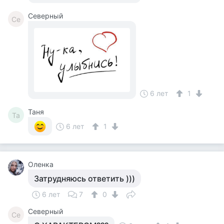
Северный
Се
6 лет
1
Таня
Та
6 лет
1
Оленка
Затрудняюсь ответить )))
6 лет
7
0
Северный
Се