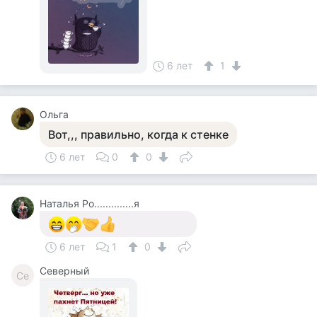
6 лет
1
Ольга
Вот,,, правильно, когда к стенке
6 лет
0
0
Наталья Ро..............я
6 лет
1
0
Северный
Се