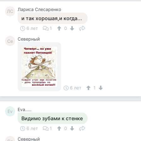
Лариса Слесаренко
ЛС
и так хорошая,и когда...
6 лет
1
0
Северный
Се
6 лет
1
Eva.....
Ev
Видимо зубами к стенке
6 лет
1
0
Северный