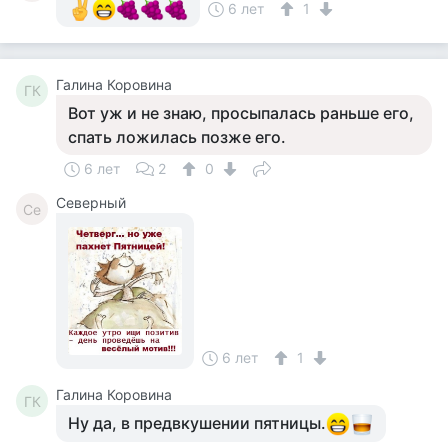
6 лет
1
Галина Коровина
ГК
Вот уж и не знаю, просыпалась раньше его,
спать ложилась позже его.
6 лет
2
0
Северный
Се
6 лет
1
Галина Коровина
ГК
Ну да, в предвкушении пятницы.