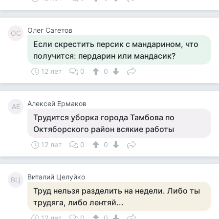
Олег Сагетов
ОС
Если скрестить персик с мандарином, что
получится: пердарин или мандасик?
12 лет
0
0
Алексей Ермаков
АЕ
Трудится уборка города Тамбова по
Октяборского район всякие работы
12 лет
0
0
Виталий Целуйко
ВЦ
Труд нельзя разделить на недели. Либо ты
трудяга, либо лентяй...
12 лет
0
0