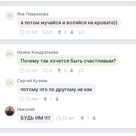
Яна Лавренова
ЯЛ
а потом мучайся и воляйся на кровате))
12 лет
0
0
Ирина Кондратьева
ИК
Почему так хочется быть счастливым?
12 лет
2
0
Сергей Кузяев
СК
потому что по другому не как
12 лет
1
Николай
БУДЬ ИМ !!!!
12 лет
1