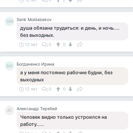
Serik Moldabekov
SM
душа обязана трудиться: и день, и ночь....
без выходных.
12 лет
0
0
Богданенко Ирина
БИ
а у меня постоянно рабочие будни, без
выходных
12 лет
0
0
Александр Теребей
АТ
Человек видно только устроился на
работу.....