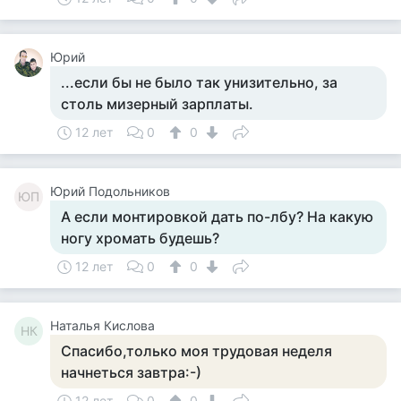
Юрий
...если бы не было так унизительно, за
столь мизерный зарплаты.
12 лет
0
0
Юрий Подольников
ЮП
А если монтировкой дать по-лбу? На какую
ногу хромать будешь?
12 лет
0
0
Наталья Кислова
НК
Спасибо,только моя трудовая неделя
начнеться завтра:-)
12 лет
0
0