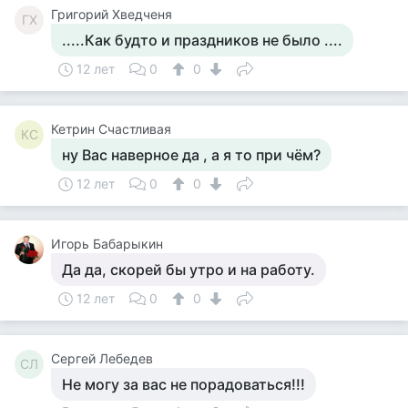
Григорий Хведченя
ГХ
.....Как будто и праздников не было ....
12 лет
0
0
Кетрин Счастливая
КС
ну Вас наверное да , а я то при чём?
12 лет
0
0
Игорь Бабарыкин
Да да, скорей бы утро и на работу.
12 лет
0
0
Сергей Лебедев
СЛ
Не могу за вас не порадоваться!!!