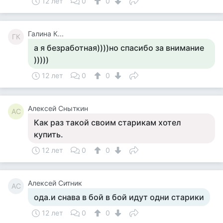
12 лет
0
0
Галина К...
ГК
а я безработная))))но спасибо за внимание
)))))
12 лет
0
0
Алексей Сныткин
АС
Как раз такой своим старикам хотел
купить.
12 лет
0
0
Алексей Ситник
АС
ода.и снава в бой в бой идут одни старики
12 лет
0
0