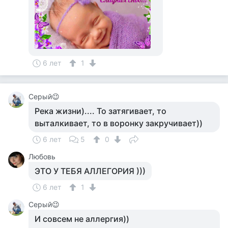
6 лет
1
Серый😉
Река жизни).... То затягивает, то
выталкивает, то в воронку закручивает))
6 лет
5
0
Любовь
ЭТО У ТЕБЯ АЛЛЕГОРИЯ )))
6 лет
1
Серый😉
И совсем не аллергия))