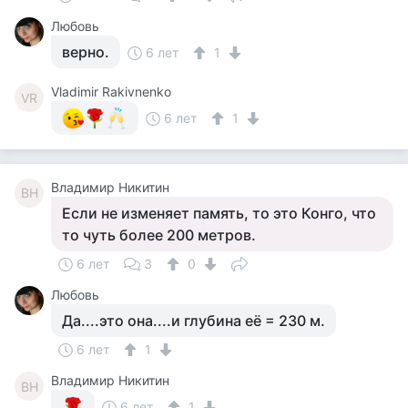
Любовь
верно.
6 лет
1
Vladimir Rakivnenko
VR
6 лет
1
Владимир Никитин
ВН
Если не изменяет память, то это Конго, что
то чуть более 200 метров.
6 лет
3
0
Любовь
Да....это она....и глубина её = 230 м.
6 лет
1
Владимир Никитин
ВН
6 лет
1