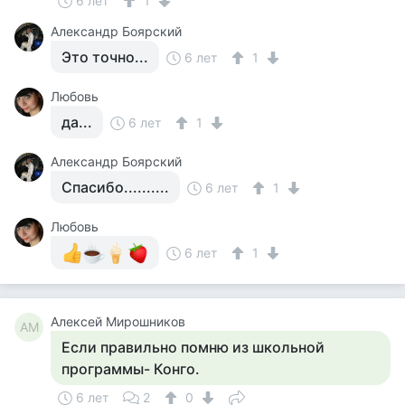
6 лет
1
Александр Боярский
Это точно...
6 лет
1
Любовь
да...
6 лет
1
Александр Боярский
Спасибо..........
6 лет
1
Любовь
6 лет
1
Алексей Мирошников
АМ
Если правильно помню из школьной
программы- Конго.
6 лет
2
0