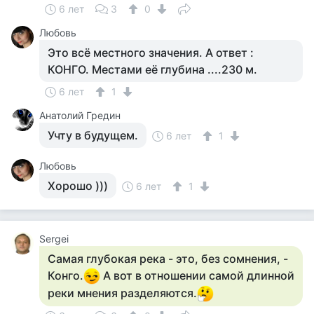
6 лет
3
0
Любовь
Это всё местного значения. А ответ :
КОНГО. Местами её глубина ....230 м.
6 лет
1
Анатолий Гредин
Учту в будущем.
6 лет
1
Любовь
Хорошо )))
6 лет
1
Sergei
Самая глубокая река - это, без сомнения, -
Конго.
А вот в отношении самой длинной
реки мнения разделяются.