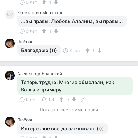
6 лет
1
Константин Монархов
КМ
...вы правы, Любовь Алалина, вы правы...
6 лет
1
Любовь
Благодарю ))))
6 лет
1
Александр Боярский
Теперь трудно. Многие обмелели, как
Волга к примеру
6 лет
68
0
Показать все комментарии
Любовь
Интересное всегда затягивает ))))