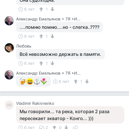
Она судоходна.
6 лет
1
Александр Емельянов + 7Я +Инструктор Туризма
....помню помню....но - слегка..????
6 лет
1
Любовь
Всё невозможно держать в памяти.
6 лет
1
Александр Емельянов + 7Я +Инструктор Туризма
6 лет
1
Vladimir Rakivnenko
VR
Мы говорили... та река, которая 2 раза
пересекает экватор - Конго... )))
6 лет
2
0