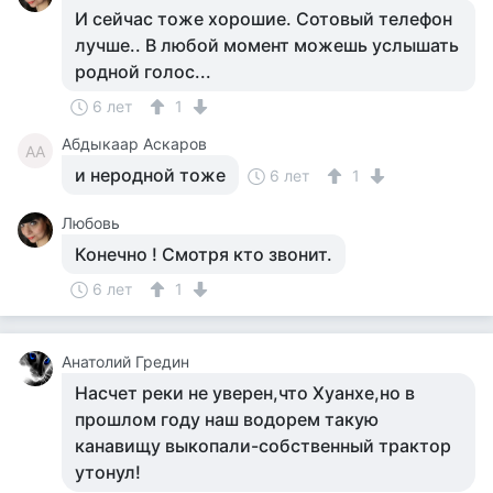
И сейчас тоже хорошие. Сотовый телефон
лучше.. В любой момент можешь услышать
родной голос...
6 лет
1
Абдыкаар Аскаров
АА
и неродной тоже
6 лет
1
Любовь
Конечно ! Смотря кто звонит.
6 лет
1
Анатолий Гредин
Насчет реки не уверен,что Хуанхе,но в
прошлом году наш водорем такую
канавищу выкопали-собственный трактор
утонул!