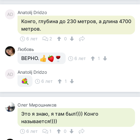
Anatolij Dridzo
AD
Конго, глубина до 230 метров, а длина 4700
метров.
6 лет
2
0
Любовь
ВЕРНО.
6 лет
1
Anatolij Dridzo
AD
6 лет
1
Олег Мирошников
Это я знаю, я там был!))) Конго
называется!)))
6 лет
1
0