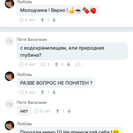
Любовь
Молодчина ! Верно !
6 лет
1
Петя Васечкин
ПВ
с водохранилищем, или природная
глубина?
6 лет
3
0
Любовь
РАЗВЕ ВОПРОС НЕ ПОНЯТЕН ?
6 лет
1
Петя Васечкин
ПВ
нет
6 лет
1
Любовь
Проходи мимо ))) Не принуждай себя !