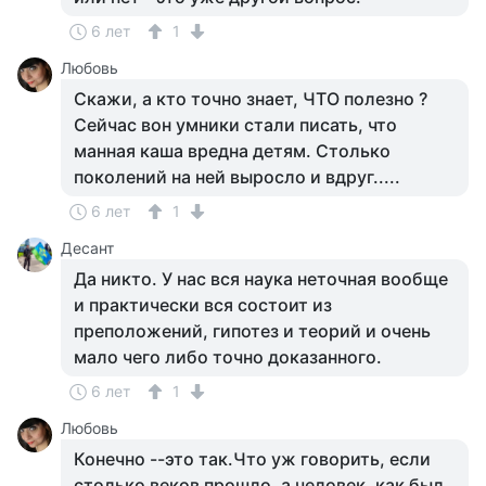
6 лет
1
Любовь
Скажи, а кто точно знает, ЧТО полезно ?
Сейчас вон умники стали писать, что
манная каша вредна детям. Столько
поколений на ней выросло и вдруг.....
6 лет
1
Десант
Да никто. У нас вся наука неточная вообще
и практически вся состоит из
преположений, гипотез и теорий и очень
мало чего либо точно доказанного.
6 лет
1
Любовь
Конечно --это так.Что уж говорить, если
столько веков прошло, а человек, как был