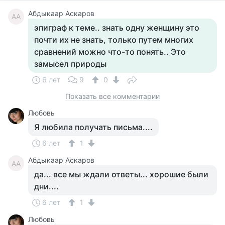
Абдыкаар Аскаров
АА
эпиграф к теме.. знать одну женщину это
почти их не знать, только путем многих
сравнений можно что-то понять.. Это
замысел природы
6 лет
9
0
Показать все комментарии
Любовь
Я любила получать письма....
6 лет
1
Абдыкаар Аскаров
АА
да... все мы ждали ответы... хорошие были
дни....
6 лет
1
Любовь