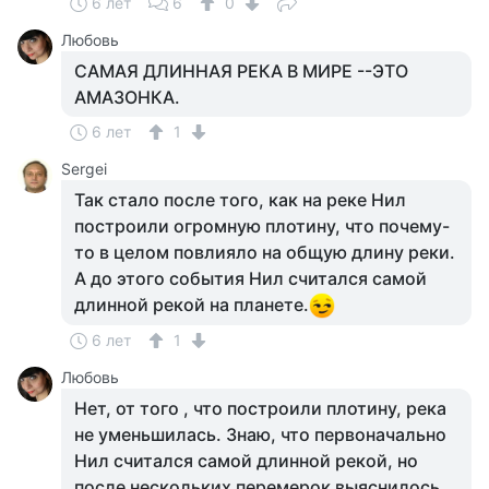
6 лет
6
0
Любовь
САМАЯ ДЛИННАЯ РЕКА В МИРЕ --ЭТО
АМАЗОНКА.
6 лет
1
Sergei
Так стало после того, как на реке Нил
построили огромную плотину, что почему-
то в целом повлияло на общую длину реки.
А до этого события Нил считался самой
длинной рекой на планете.
6 лет
1
Любовь
Нет, от того , что построили плотину, река
не уменьшилась. Знаю, что первоначально
Нил считался самой длинной рекой, но
после нескольких перемерок выяснилось,