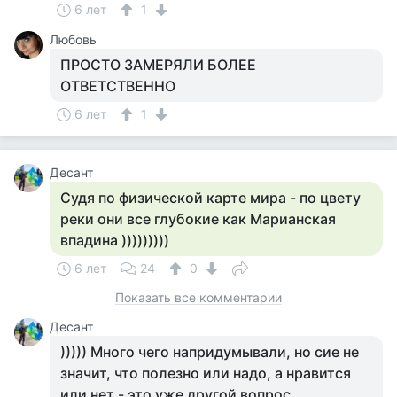
6 лет
1
Любовь
ПРОСТО ЗАМЕРЯЛИ БОЛЕЕ
ОТВЕТСТВЕННО
6 лет
1
Десант
Судя по физической карте мира - по цвету
реки они все глубокие как Марианская
впадина )))))))))
6 лет
24
0
Показать все комментарии
Десант
))))) Много чего напридумывали, но сие не
значит, что полезно или надо, а нравится
или нет - это уже другой вопрос.