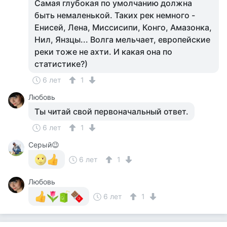
Самая глубокая по умолчанию должна
быть немаленькой. Таких рек немного -
Енисей, Лена, Миссисипи, Конго, Амазонка,
Нил, Янзцы... Волга мельчает, европейские
реки тоже не ахти. И какая она по
статистике?)
6 лет
1
Любовь
Ты читай свой первоначальный ответ.
6 лет
1
Серый😉
6 лет
1
Любовь
6 лет
1