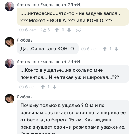
Александр Емельянов + 7Я +Инструктор Туризма
.....интересно....что-то - не задумывался...
??? Может - ВОЛГА..??? или КОНГО..???
6 лет
6
0
Любовь
Да...Саша ..это КОНГО.
6 лет
1
Александр Емельянов + 7Я +Инструктор Туризма
...Конго в ущелье...на сколько мне
помнится... И не такая уж и широкая...???
6 лет
1
Любовь
Почему только в ущелье ? Она и по
равнинам растекается хорошо, а ширина её
от берега до берега 15 км. Как видишь,
река внушает своими размерами уважение.