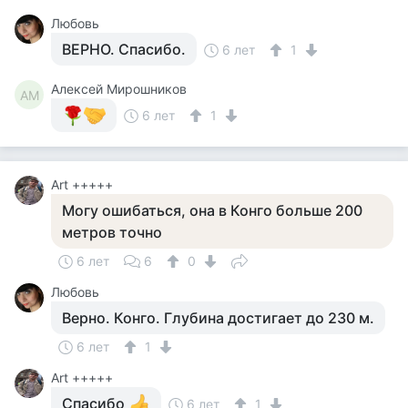
Любовь
ВЕРНО. Спасибо.
6 лет
1
Алексей Мирошников
АМ
6 лет
1
Art +++++
Могу ошибаться, она в Конго больше 200
метров точно
6 лет
6
0
Любовь
Верно. Конго. Глубина достигает до 230 м.
6 лет
1
Art +++++
Спасибо
6 лет
1