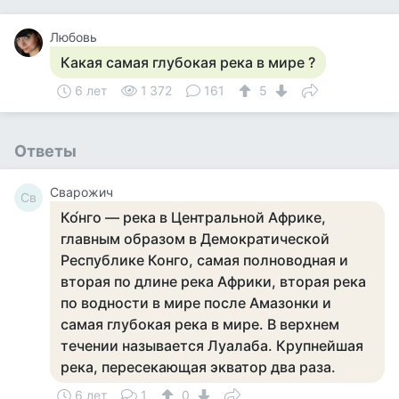
Любовь
Какая самая глубокая река в мире ?
6 лет
1 372
161
5
Ответы
Сварожич
Св
Ко́нго — река в Центральной Африке,
главным образом в Демократической
Республике Конго, самая полноводная и
вторая по длине река Африки, вторая река
по водности в мире после Амазонки и
самая глубокая река в мире. В верхнем
течении называется Луалаба. Крупнейшая
река, пересекающая экватор два раза.
6 лет
1
0