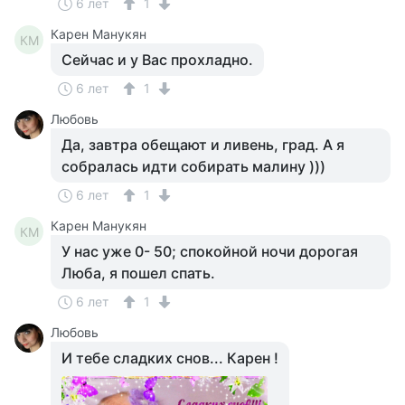
6 лет
1
Карен Манукян
КМ
Сейчас и у Вас прохладно.
6 лет
1
Любовь
Да, завтра обещают и ливень, град. А я
собралась идти собирать малину )))
6 лет
1
Карен Манукян
КМ
У нас уже 0- 50; спокойной ночи дорогая
Люба, я пошел спать.
6 лет
1
Любовь
И тебе сладких снов... Карен !