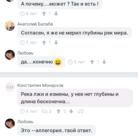
А почему....может ? Так и есть !
6 лет
1
Анатолий Балаба
Согласен, я же не мерил глубины рек мира.
5 лет
1
Любовь
да....конечно
5 лет
1
Константин Монархов
КМ
Река лжи и измены, у нее нет глубины и
длина бесконечна...
6 лет
3
0
Любовь
Это --аллегория..твой ответ.