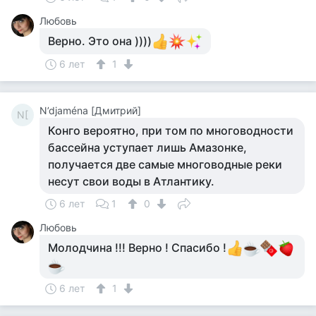
Любовь
Верно. Это она ))))
6 лет
1
N’djaména [Дмитрий]
N[
Конго вероятно, при том по многоводности
бассейна уступает лишь Амазонке,
получается две самые многоводные реки
несут свои воды в Атлантику.
6 лет
1
0
Любовь
Молодчина !!! Верно ! Спасибо !
6 лет
1