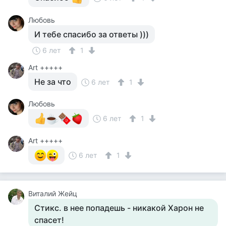
Любовь
И тебе спасибо за ответы )))
6 лет
1
Art +++++
Не за что
6 лет
1
Любовь
6 лет
1
Art +++++
6 лет
1
Виталий Жейц
Стикс. в нее попадешь - никакой Харон не
спасет!