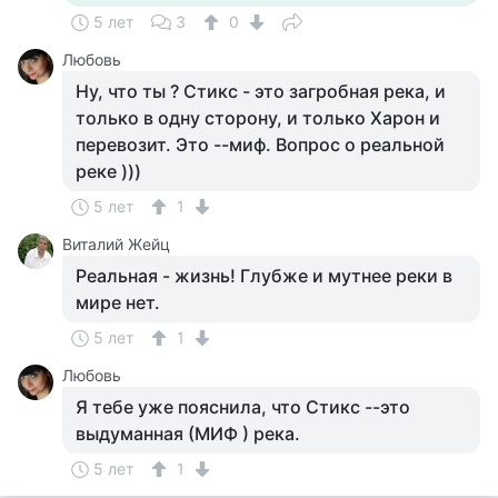
5 лет
3
0
Любовь
Ну, что ты ? Стикс - это загробная река, и
только в одну сторону, и только Харон и
перевозит. Это --миф. Вопрос о реальной
реке )))
5 лет
1
Виталий Жейц
Реальная - жизнь! Глубже и мутнее реки в
мире нет.
5 лет
1
Любовь
Я тебе уже пояснила, что Стикс --это
выдуманная (МИФ ) река.
5 лет
1