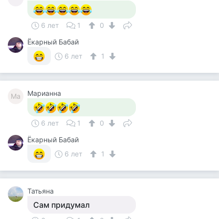
6 лет
1
0
Ёкарный Бабай
6 лет
1
Марианна
Ма
6 лет
1
0
Ёкарный Бабай
6 лет
1
Татьяна
Сам придумал