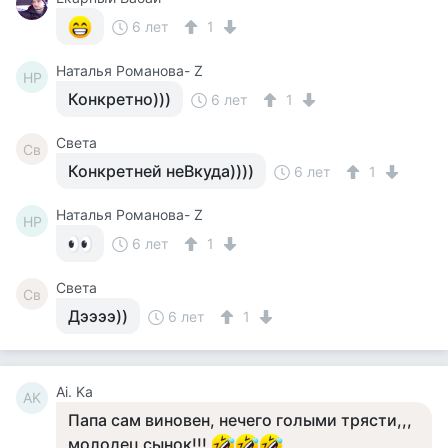
6 лет
1
Наталья Романова- Z
НР
Конкретно)))
6 лет
1
Света
Св
Конкретней неВкуда))))
6 лет
1
Наталья Романова- Z
НР
6 лет
1
Света
Св
Дээээ))
6 лет
1
Ai. Ka
AK
Папа сам виновен, нечего голыми трясти,,,
молодец сынок!!!