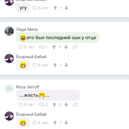
угу
6 лет
1
Леди Мила
это был последний сын у отца
6 лет
1
0
Ёкарный Бабай
6 лет
1
Roza Vetroff
RV
...жесть
...
6 лет
2
0
Ёкарный Бабай
6 лет
1