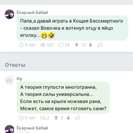
Ёкарный Бабай
Папа,а давай играть в Кощея Бессмертного
- сказал Вовочка и воткнул отцу в яйцо
иголку...
6 лет
521
29
12
Ответы
Ир
Ир
А теория глупости многогранна,
А теория силы универсальна...
Если есть на крыле ножевая рана,
Может, самое время готовить сани?
6 лет
2
0
Ёкарный Бабай