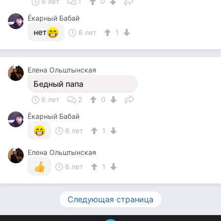
6 лет
1
0
Ёкарный Бабай
нет
6 лет
1
Елена Ольштынская
Бедный папа
6 лет
2
0
Ёкарный Бабай
6 лет
1
Елена Ольштынская
6 лет
1
Следующая страница