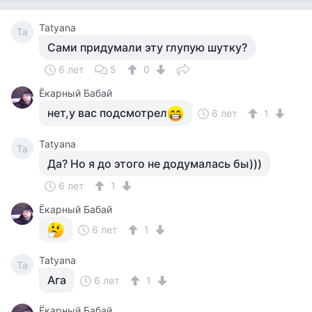
Tatyana
Ta
Сами придумали эту глупую шутку?
6 лет
5
0
Ёкарный Бабай
нет,у вас подсмотрел
6 лет
1
Tatyana
Ta
Да? Но я до этого не додумалась бы)))
6 лет
1
Ёкарный Бабай
6 лет
1
Tatyana
Ta
Ага
6 лет
1
Ёкарный Бабай