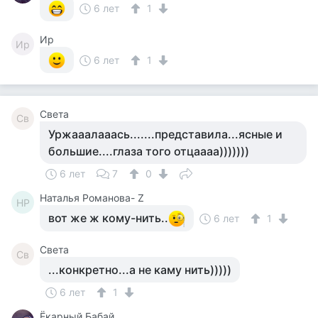
6 лет
1
Ир
Ир
6 лет
1
Света
Св
Уржааалааась.......представила...ясные и
большие....глаза того отцаааа)))))))
6 лет
7
0
Наталья Романова- Z
НР
вот же ж кому-нить..
6 лет
1
Света
Св
...конкретно...а не каму нить)))))
6 лет
1
Ёкарный Бабай