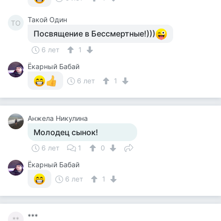
Такой Один
ТО
Посвящение в Бессмертные!)))
6 лет
1
Ёкарный Бабай
6 лет
1
Анжела Никулина
Молодец сынок!
6 лет
1
0
Ёкарный Бабай
6 лет
1
***
**