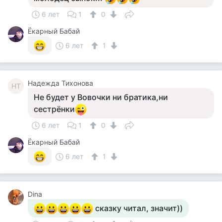
6 лет
1
0
Ёкарный Бабай
6 лет
1
Надежда Тихонова
НТ
Не будет у Вовочки ни братика,ни
сестрёнки
6 лет
1
0
Ёкарный Бабай
6 лет
1
Dina
сказку читал, значит))