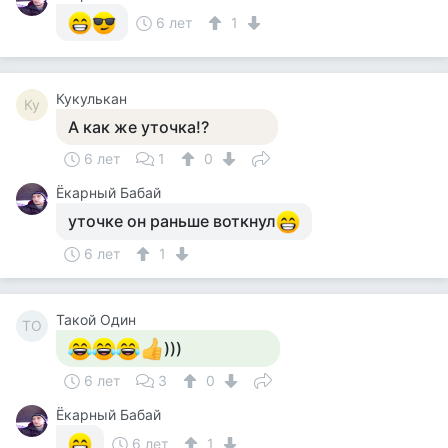
6 лет
1
Кукулькан
Ку
А как же уточка!?
6 лет
1
0
Ёкарный Бабай
уточке он раньше воткнул
6 лет
1
Такой Один
ТО
)))
6 лет
3
0
Ёкарный Бабай
6 лет
1