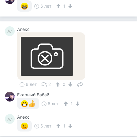
6 лет
1
Алекс
Ал
6 лет
2
0
Ёкарный Бабай
6 лет
1
Алекс
Ал
6 лет
1