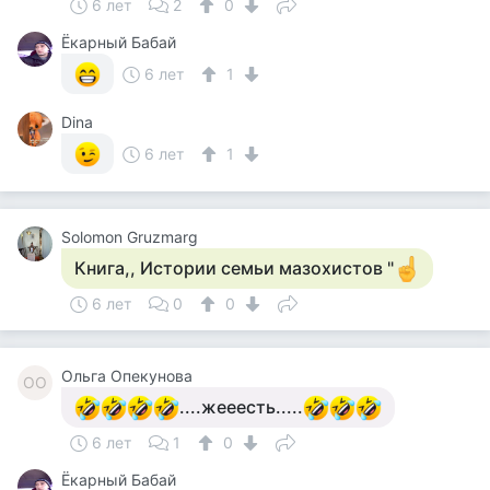
6 лет
2
0
Ёкарный Бабай
6 лет
1
Dina
6 лет
1
Solomon Gruzmarg
Книга,, Истории семьи мазохистов "
6 лет
0
0
Ольга Опекунова
ОО
....жееесть.....
6 лет
1
0
Ёкарный Бабай