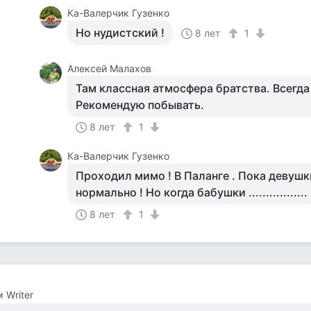
Ка-Валерчик Гузенко
Но нудистский !
8 лет
1
Алексей Малахов
Там классная атмосфера братства. Всегда
Рекомендую побывать.
8 лет
1
Ка-Валерчик Гузенко
Проходил мимо ! В Паланге . Пока девушки
нормально ! Но когда бабушки .................
8 лет
1
 Writer