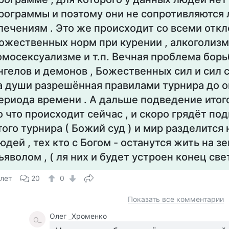
рограммы и поэтому они не сопротивляются
лечениям . Это же происходит со всеми отк
ожественных норм при курении , алкоголизм
омосексуализме и т.п. Вечная проблема борьб
нгелов и демонов , Божественных сил и сил с
а души разрешённая правилами турнира до 
ериода времени . А дальше подведение итого
о что происходит сейчас , и скоро грядёт по
того турнира ( Божий суд ) и мир разделится 
юдей , тех кто с Богом - останутся жить на зем
ьяволом , ( ля них и будет устроен конец света
 лет
20
0
Показать все комментарии
Олег _Хроменко
О_