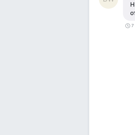
Н
о
7