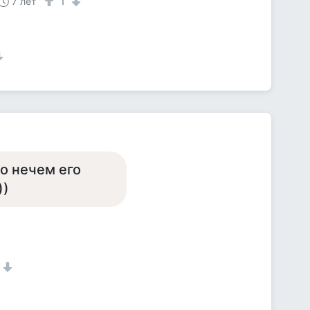
7 лет
1
то нечем его
))