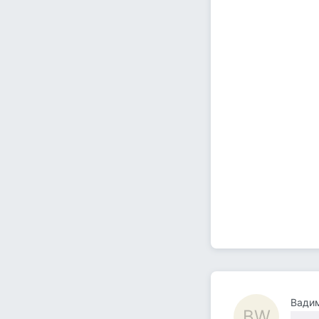
Вадим
ВW