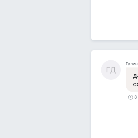
Галин
ГД
д
с
8