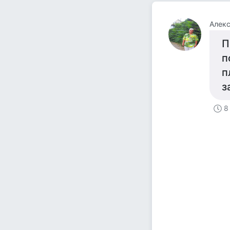
Алек
П
п
п
з
8