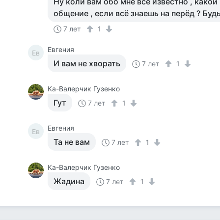
Ну коли вам обо мне всё известно , како
общение , если всё знаешь на перёд ? Будь
7 лет
1
Евгения
Ев
И вам не хворать
7 лет
1
Ка-Валерчик Гузенко
Гут
7 лет
1
Евгения
Ев
Та не вам
7 лет
1
Ка-Валерчик Гузенко
Жадина
7 лет
1