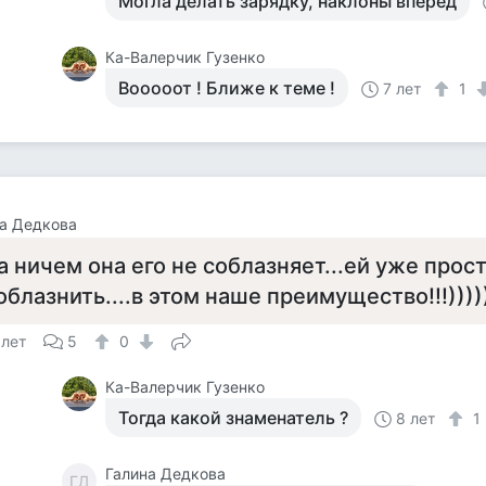
Могла делать зарядку, наклоны вперед
Ка-Валерчик Гузенко
Вооооот ! Ближе к теме !
7 лет
1
а Дедкова
а ничем она его не соблазняет...ей уже прос
облазнить....в этом наше преимущество!!!))))
 лет
5
0
Ка-Валерчик Гузенко
Тогда какой знаменатель ?
8 лет
1
Галина Дедкова
ГД