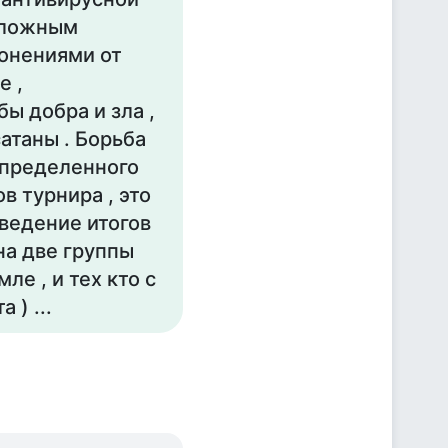
 ложным
лонениями от
е ,
ы добра и зла ,
атаны . Борьба
определенного
в турнира , это
дведение итогов
на две группы
ле , и тех кто с
 ) ...