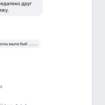
недалеко друг
ижу.
лы мыла быб ........