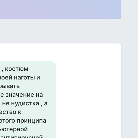
 , костюм
воей наготы и
крывать
е значение на
не нудистка , а
ество к
этого принципа
пьютерной
 антивирусной