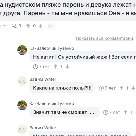
а нудистском пляже парень и девука лежат 
т друга. Парень - ты мне нравишься Она - я в
 лет
9
0
Показать все комментарии
Ка-Валерчик Гузенко
Не катит ! Он устойчивый жеж ! Вот если по
7 лет
1
Вадим Writer
ВW
Какие на пляже полы?!!!
7 лет
1
Ка-Валерчик Гузенко
Значит там не сможет .....
7 лет
1
Вадим Writer
ВW