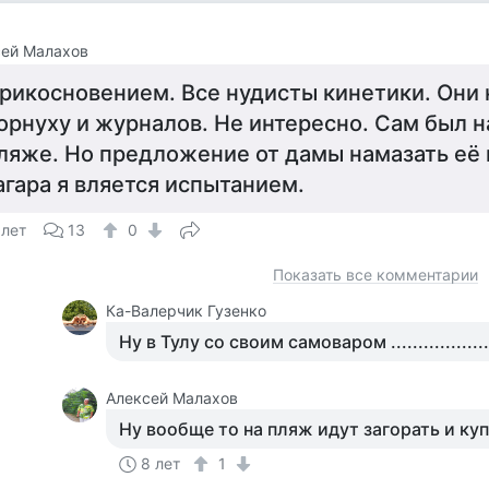
сей Малахов
рикосновением. Все нудисты кинетики. Они 
орнуху и журналов. Не интересно. Сам был 
ляже. Но предложение от дамы намазать её
агара я вляется испытанием.
 лет
13
0
Показать все комментарии
Ка-Валерчик Гузенко
Ну в Тулу со своим самоваром ..................
Алексей Малахов
Ну вообще то на пляж идут загорать и куп
8 лет
1