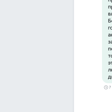
п
в
Б
г
а
з
п
т
э
л
д
7