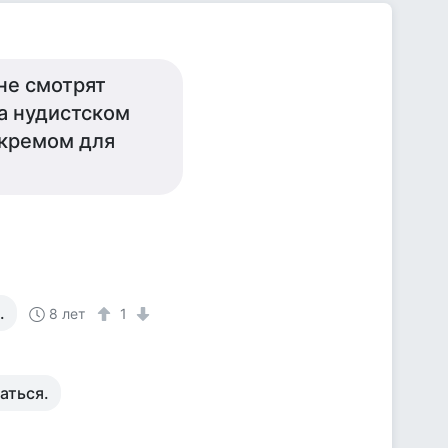
не смотрят
на нудистском
 кремом для
.
8 лет
1
аться.