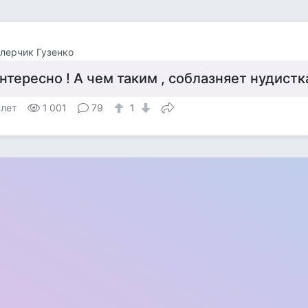
лерчик Гузенко
нтересно ! А чем таким , соблазняет нудистк
 лет
1 001
79
1