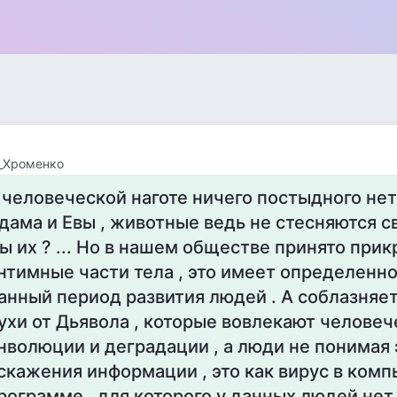
_Хроменко
 человеческой наготе ничего постыдного нет
дама и Евы , животные ведь не стесняются с
ы их ? ... Но в нашем обществе принято при
нтимные части тела , это имеет определенно
анный период развития людей . А соблазняет 
ухи от Дьявола , которые вовлекают человеч
нволюции и деградации , а люди не понимая 
скажения информации , это как вирус в ком
рограмме , для которого у данных людей нет