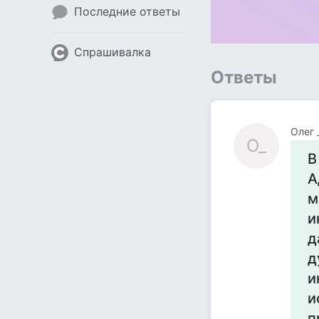
Последние ответы
Спрашивалка
Ответы
Олег 
О_
В
А
м
и
д
д
и
и
п