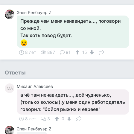
Элен Ренбауэр Z
Прежде чем меня ненавидеть..., поговори
со мной.
Так хоть повод будет.
8 лет
887
91
15
Ответы
Михаил Алексеев
МА
а чё там ненавидеть...,,всё чудненько,
(только волосы),у меня один работодатель
говорил: "бойся рыжих и евреев"
8 лет
3
0
Элен Ренбауэр Z