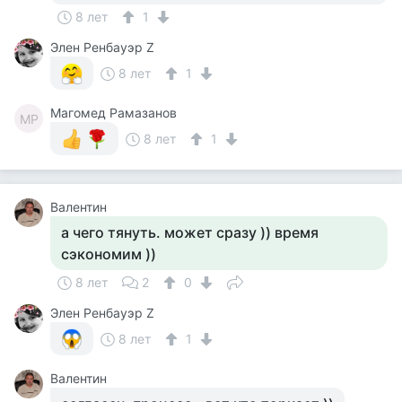
8 лет
1
Элен Ренбауэр Z
8 лет
1
Магомед Рамазанов
МР
8 лет
1
Валентин
а чего тянуть. может сразу )) время
сэкономим ))
8 лет
2
0
Элен Ренбауэр Z
8 лет
1
Валентин