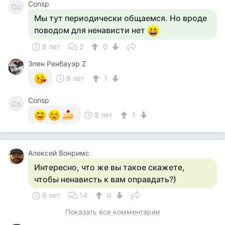
Consp
Co
Мы тут периодически общаемся. Но вроде
поводом для ненависти нет
8 лет
2
0
Элен Ренбауэр Z
8 лет
1
Consp
Co
8 лет
1
Алексей Вонримс
Интересно, что же вы такое скажете,
чтобы ненависть к вам оправдать?)
8 лет
14
0
Показать все комментарии