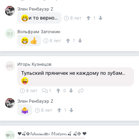
Элен Ренбауэр Z
и то верно..
8 лет
1
Вольфрам Заточкин
ВЗ
8 лет
1
Игорь Кузнецов
ИК
Тульский пряничек не каждому по зубам..
8 лет
1
0
Элен Ренбауэр Z
8 лет
1
♥🍒✿𝔸𝓁𝓮𝔁𝓪𝓃𝓭е𝓻 𝕄𝓪𝓽𝓼𝓸𝓷.🍒 🍒✠ ♥
♥𝕄