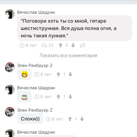
Вячеслав Шадрин
"Поговори хоть ты со мной, гитаре
шестиструнная. Вся душа полна огня, а
ночь такая лунная."
8 лет
23
0
Показать все комментарии
Элен Ренбауэр Z
8 лет
1
Вячеслав Шадрин
8 лет
1
Элен Ренбауэр Z
Споки))
8 лет
1
Вячеслав Шадрин