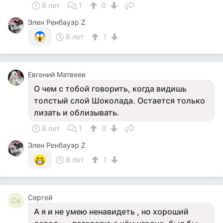
8 лет
1
0
Элен Ренбауэр Z
8 лет
1
Евгений Матвеев
О чем с тобой говорить, когда видишь
толстый слой Шоколада. Остается только
лизать и облизывать.
8 лет
1
0
Элен Ренбауэр Z
8 лет
1
Сергей
Се
А я и не умею ненавидеть , но хороший