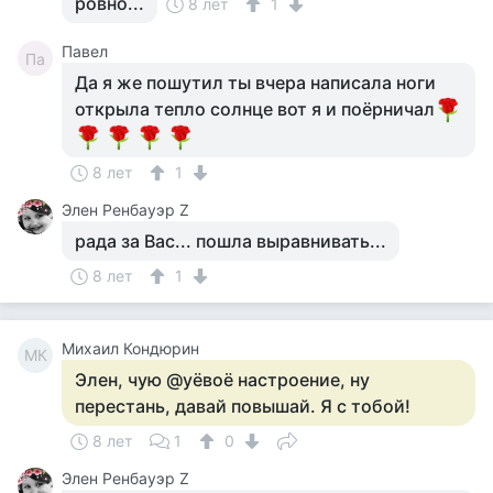
ровно...
8 лет
1
Павел
Па
Да я же пошутил ты вчера написала ноги
открыла тепло солнце вот я и поёрничал
8 лет
1
Элен Ренбауэр Z
рада за Вас... пошла выравнивать...
8 лет
1
Михаил Кондюрин
МК
Элен, чую @уёвоё настроение, ну
перестань, давай повышай. Я с тобой!
8 лет
1
0
Элен Ренбауэр Z