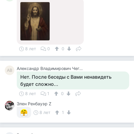
8 лет
0
0
Александр Владимирович Чегодаев
АВ
Нет. После беседы с Вами ненавидеть
будет сложно...
8 лет
1
0
Элен Ренбауэр Z
8 лет
1