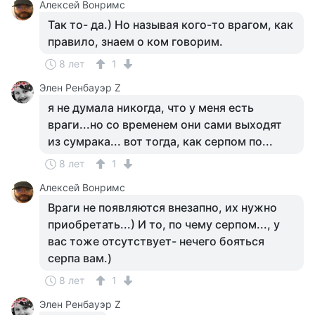
Алексей Вонримс
Так то- да.) Но называя кого-то врагом, как
правило, знаем о ком говорим.
8 лет
1
Элен Ренбауэр Z
я не думала никогда, что у меня есть
враги...но со временем они сами выходят
из сумрака... вот тогда, как серпом по...
8 лет
1
Алексей Вонримс
Враги не появляются внезапно, их нужно
приобретать...) И то, по чему серпом..., у
вас тоже отсутствует- нечего бояться
серпа вам.)
8 лет
1
Элен Ренбауэр Z