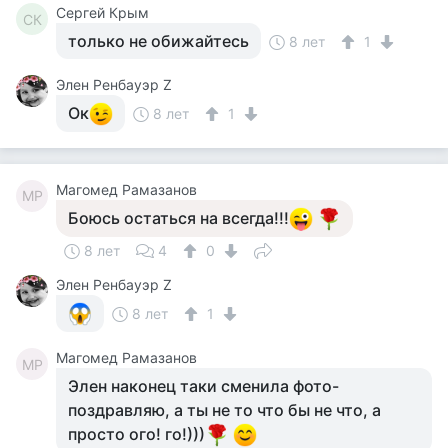
Сергей Крым
СК
только не обижайтесь
8 лет
1
Элен Ренбауэр Z
Ок
8 лет
1
Магомед Рамазанов
МР
Боюсь остаться на всегда!!!
8 лет
4
0
Элен Ренбауэр Z
8 лет
1
Магомед Рамазанов
МР
Элен наконец таки сменила фото-
поздравляю, а ты не то что бы не что, а
просто ого! го!)))