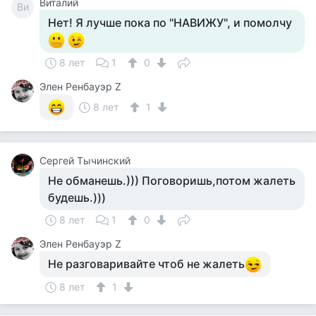
Виталий
Ви
Нет! Я лучше пока по "НАВИЖУ", и помолчу
8 лет
1
0
Элен Ренбауэр Z
8 лет
1
Сергей Тычинский
Не обманешь.))) Поговоришь,потом жалеть
будешь.)))
8 лет
1
0
Элен Ренбауэр Z
Не разговаривайте чтоб не жалеть
8 лет
1