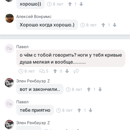
хорошо))
8 лет
1
Алексей Вонримс
Хорошо когда хорошо.)
8 лет
1
Павел
Па
о чём с тобой говорить? ноги у тебя кривые
душа мелкая и вообще.........
8 лет
5
0
Элен Ренбауэр Z
вот и закончили..
8 лет
1
Павел
Па
тебе приятно
8 лет
1
Элен Ренбауэр Z