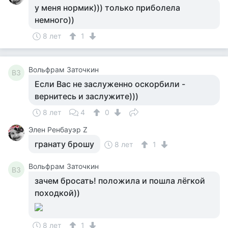
у меня нормик))) только приболела
немного))
8 лет
1
Вольфрам Заточкин
ВЗ
Если Вас не заслуженно оскорбили -
вернитесь и заслужите)))
8 лет
4
0
Элен Ренбауэр Z
гранату брошу
8 лет
1
Вольфрам Заточкин
ВЗ
зачем бросать! положила и пошла лёгкой
походкой))
8 лет
1