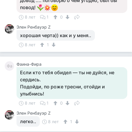
довод .... поговорю о чём угодно, был бы
повод!
8 лет
1
0
Элен Ренбауэр Z
хорошая черта)) как и у меня..
8 лет
1
Фаина-Фира
Фа
Если кто тебя обидел — ты не дуйся, не
сердись.
Подойди, по роже тресни, отойди и
улыбнись!
8 лет
1
0
Элен Ренбауэр Z
легко..
8 лет
1