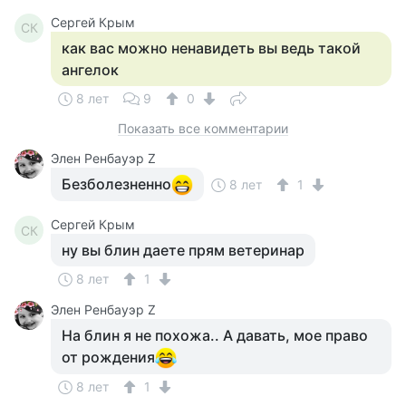
Сергей Крым
СК
как вас можно ненавидеть вы ведь такой
ангелок
8 лет
9
0
Показать все комментарии
Элен Ренбауэр Z
Безболезненно
8 лет
1
Сергей Крым
СК
ну вы блин даете прям ветеринар
8 лет
1
Элен Ренбауэр Z
На блин я не похожа.. А давать, мое право
от рождения
8 лет
1