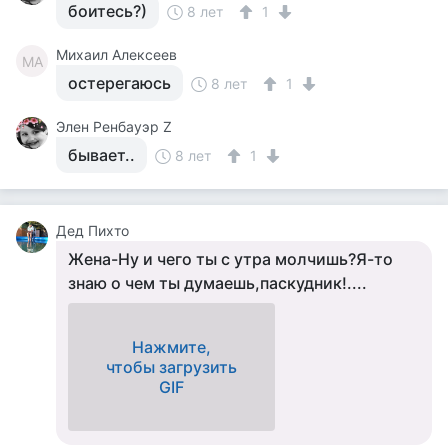
боитесь?)
8 лет
1
Михаил Алексеев
МА
остерегаюсь
8 лет
1
Элен Ренбауэр Z
бывает..
8 лет
1
Дед Пихто
Жена-Ну и чего ты с утра молчишь?Я-то
знаю о чем ты думаешь,паскудник!....
Нажмите,
чтобы загрузить
GIF