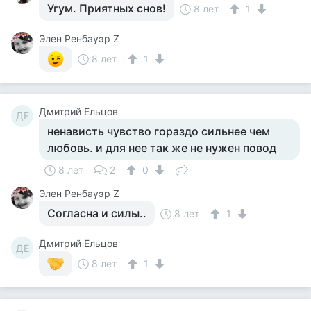
Угум. Приятных снов!
8 лет
1
Элен Ренбауэр Z
8 лет
1
Дмитрий Ельцов
ДЕ
ненависть чувство гораздо сильнее чем
любовь. и для нее так же не нужен повод
8 лет
2
0
Элен Ренбауэр Z
Согласна и силы..
8 лет
1
Дмитрий Ельцов
ДЕ
8 лет
1