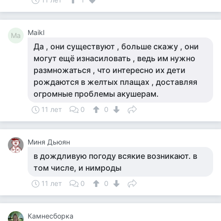
Maikl
Ma
Да , они существуют , больше скажу , они
могут ещё изнасиловать , ведь им нужно
размножаться , что интересно их дети
рождаются в желтых плащах , доставляя
огромные проблемы акушерам.
11 лет
0
0
Миня Дьюян
в дождливую погоду всякие возникают. в
том числе, и нимроды
11 лет
0
0
Камнесборка