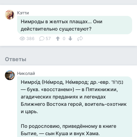
Кэтти
Нимроды в желтых плащах… Они
действительно существуют?
386
57
0
Ответы
Николай
Нимро́д (Не́мрод, Не́мврод; др.-евр. נִמְרוֹד‎
— букв. «восстанем») — в Пятикнижии,
агадических преданиях и легендах
Ближнего Востока герой, воитель-охотник
и царь.
По родословию, приведённому в книге
Бытие, — сын Куша и внук Хама.