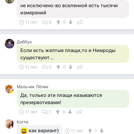
не исключено-во вселенной есть тысячи
измерений
11 лет
0
0
Диббук
Если есть желтые плащи,то и Нимроды
существуют...
11 лет
0
0
Мальчик Лёлик
Да, только эти плащи называются
презервотивами!
11 лет
1
0
Кэтти
как вариант)
11 лет
1