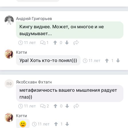
Андрей Григорьев
Кингу виднее. Может, он многое и не
выдумывает...
11 лет
1
0
Кэтти
Ура! Хоть кто-то понял)))
11 лет
1
Якобсхавн Фхтагн
ЯФ
метафизичность вашего мышления радует
глаз))
11 лет
2
0
Кэтти
11 лет
1