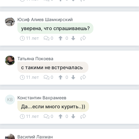
Юсиф Алиев Шамкирский
уверена, что спрашиваешь?
11 лет
0
0
Татьяна Покоева
с такими не встречалась
11 лет
0
0
Константин Вахрамеев
КВ
Да...если много курить..))
11 лет
0
0
Василий Лахман