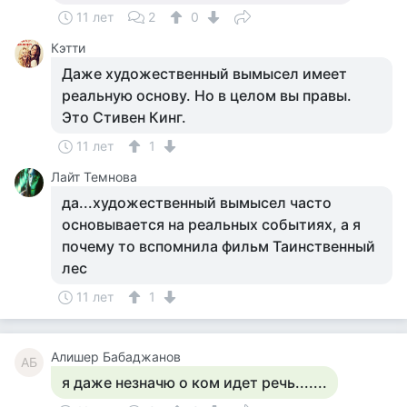
11 лет
2
0
Кэтти
Даже художественный вымысел имеет
реальную основу. Но в целом вы правы.
Это Стивен Кинг.
11 лет
1
Лайт Темнова
да...художественный вымысел часто
основывается на реальных событиях, а я
почему то вспомнила фильм Таинственный
лес
11 лет
1
Алишер Бабаджанов
АБ
я даже незначю о ком идет речь.......