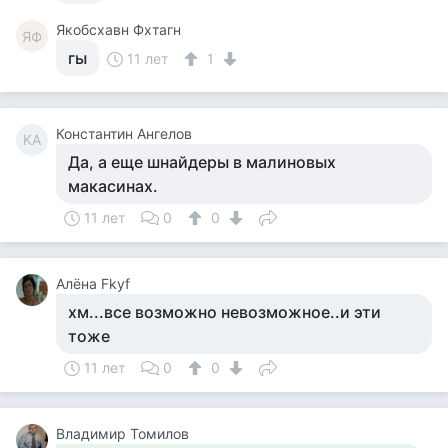
Якобсхавн Фхтагн
ЯФ
гы
11 лет
1
Константин Ангелов
КА
Да, а еще шнайдеры в малиновых
макасинах.
11 лет
0
0
Алёна Fkyf
хм...все возможно невозможное..и эти
тоже
11 лет
0
0
Владимир Томилов