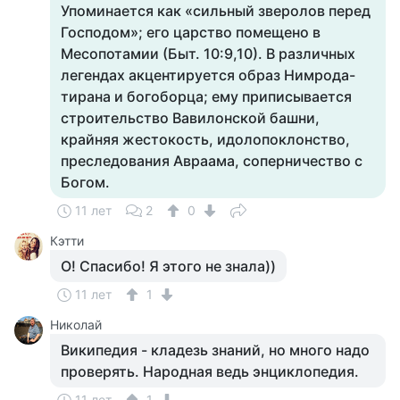
Упоминается как «сильный зверолов перед
Господом»; его царство помещено в
Месопотамии (Быт. 10:9,10). В различных
легендах акцентируется образ Нимрода-
тирана и богоборца; ему приписывается
строительство Вавилонской башни,
крайняя жестокость, идолопоклонство,
преследования Авраама, соперничество с
Богом.
11 лет
2
0
Кэтти
О! Спасибо! Я этого не знала))
11 лет
1
Николай
Википедия - кладезь знаний, но много надо
проверять. Народная ведь энциклопедия.
11 лет
1