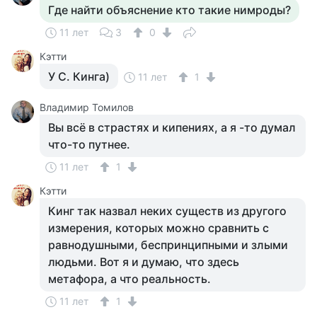
Где найти объяснение кто такие нимроды?
11 лет
3
0
Кэтти
У С. Кинга)
11 лет
1
Владимир Томилов
Вы всё в страстях и кипениях, а я -то думал
что-то путнее.
11 лет
1
Кэтти
Кинг так назвал неких существ из другого
измерения, которых можно сравнить с
равнодушными, беспринципными и злыми
людьми. Вот я и думаю, что здесь
метафора, а что реальность.
11 лет
1