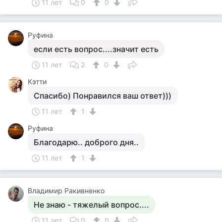
11 лет
0
0
Руфина
если есть вопрос....значит есть
11 лет
2
0
Кэтти
Спасибо) Понравился ваш ответ)))
11 лет
1
Руфина
Благодарю.. доброго дня..
11 лет
1
Владимир Ракивненко
Не знаю - тяжелый вопрос....
11 лет
0
0