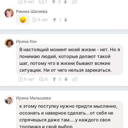
9 лет
1
0
Римма Шагиева
9 лет
1
Ирина Кон
В настоящий момент моей жизни - нет. Но я
понимаю людей, которые делают такой
шаг, потому что в жизни бывают всякие
ситуации. Ни от чего нельзя зарекаться.
9 лет
0
0
Ирина Малышева
к этому поступку нужно придти мысленно,
осознать и наверное сделать...от себя не
спрячешься даже там....у каждого своя
тропинка и свой выбор