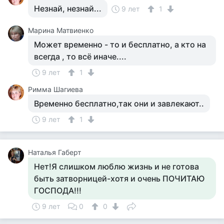
Незнай, незнай...
9 лет
1
Марина Матвиенко
Может временно - то и бесплатно, а кто на
всегда , то всё иначе....
9 лет
1
Римма Шагиева
Временно бесплатно,так они и завлекают..
9 лет
1
Наталья Габерт
Нет!Я слишком люблю жизнь и не готова
быть затворницей-хотя и очень ПОЧИТАЮ
ГОСПОДА!!!
9 лет
0
0