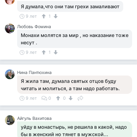
Я думала,что они там грехи замаливают
9 лет
1
Любовь Фомина
Монахи молятся за мир , но наказание тоже
несут .
9 лет
1
Нина Пантюхина
Я жила там, думала святых отцов буду
читать и молиться, а там надо работать.
9 лет
0
0
Айгуль Вахитова
уйду в монастырь, не решила в какой, надо
бы в женский но тянет в мужской...