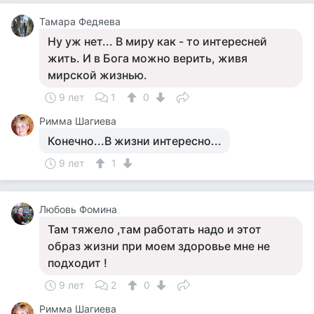
Тамара Федяева
Ну уж нет... В миру как - то интересней
жить. И в Бога можно верить, живя
мирской жизнью.
9 лет
1
0
Римма Шагиева
Конечно...В жизни интересно...
9 лет
1
Любовь Фомина
Там тяжело ,там работать надо и этот
образ жизни при моем здоровье мне не
подходит !
9 лет
2
0
Римма Шагиева