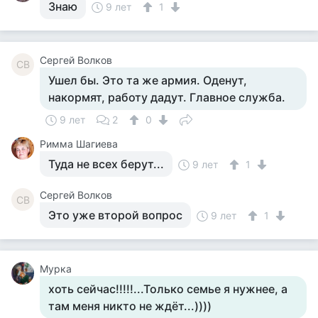
Знаю
9 лет
1
Сергей Волков
СВ
Ушел бы. Это та же армия. Оденут,
накормят, работу дадут. Главное служба.
9 лет
2
0
Римма Шагиева
Туда не всех берут...
9 лет
1
Сергей Волков
СВ
Это уже второй вопрос
9 лет
1
Мурка
хоть сейчас!!!!!...Только семье я нужнее, а
там меня никто не ждёт...))))