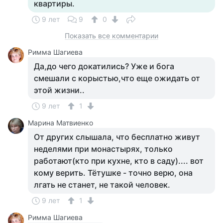
квартиры.
9 лет
9
0
Показать все комментарии
Римма Шагиева
Да,до чего докатились? Уже и бога
смешали с корыстью,что еще ожидать от
этой жизни..
9 лет
1
Марина Матвиенко
От других слышала, что бесплатно живут
неделями при монастырях, только
работают(кто при кухне, кто в саду).... вот
кому верить. Тётушке - точно верю, она
лгать не станет, не такой человек.
9 лет
1
Римма Шагиева