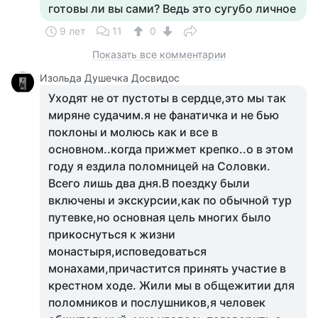
готовы ли вы сами? Ведь это сугубо личное
9 лет
11
0
Показать все комментарии
Изольда Душечка Досвидос
Уходят не от пустоты в сердце,это мы так
миряне судачим.я не фанатичка и не бью
поклоны и молюсь как и все в
основном..когда прижмет крепко..о в этом
году я ездила поломницей на Соловки.
Всего лишь два дня.В поездку были
включены и экскурсии,как по обычной тур
путевке,но основная цель многих было
прикоснуться к жизни
монастыря,исповедоваться
монахами,причастится принять участие в
крестном ходе. Жили мы в общежитии для
поломников и послушников,я человек