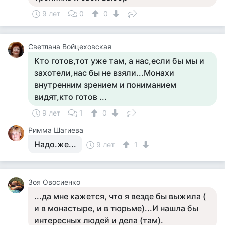
9 лет
0
0
Светлана Войцеховская
Кто готов,тот уже там, а нас,если бы мы и
захотели,нас бы не взяли...Монахи
внутренним зрением и пониманием
видят,кто готов ...
9 лет
1
0
Римма Шагиева
Надо.же...
9 лет
1
Зоя Овосиенко
...да мне кажется, что я везде бы выжила (
и в монастыре, и в тюрьме)...И нашла бы
интересных людей и дела (там).