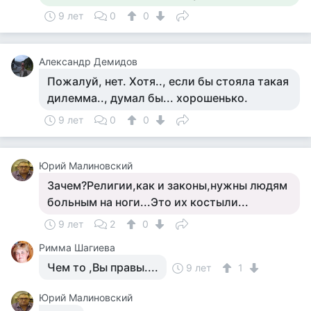
9 лет
0
0
Александр Демидов
Пожалуй, нет. Хотя.., если бы стояла такая
дилемма.., думал бы... хорошенько.
9 лет
0
0
Юрий Малиновский
Зачем?Религии,как и законы,нужны людям
больным на ноги...Это их костыли...
9 лет
2
0
Римма Шагиева
Чем то ,Вы правы....
9 лет
1
Юрий Малиновский