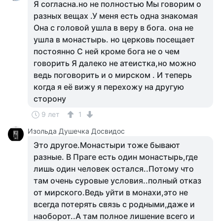
Я согласна.но не полностью Мы говорим о
разных вещах .У меня есть одна знакомая
Она с головой ушла в веру в бога. она не
ушла в монастырь. но церковь посещает
постоянно С ней кроме бога не о чем
говорить Я далеко не атеистка,но можно
ведь поговорить и о мирском . И теперь
когда я её вижу я перехожу на другую
сторону
9 лет
1
Изольда Душечка Досвидос
Это другое.Монастыри тоже бывают
разные. В Праге есть один монастырь,где
лишь один человек остался..Потому что
там очень суровые условия..полный отказ
от мирского.Ведь уйти в монахи,это не
всегда потерять связь с родными,даже и
наоборот..А там полное лишение всего и