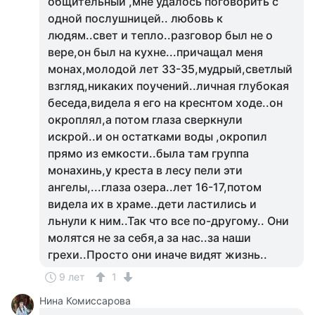
общительный ,мне удалось поговорить с
одной послушницей.. любовь к
людям..свет и тепло..разговор был не о
вере,он был на кухне...причащал меня
монах,молодой лет 33-35,мудрый,светлый
взгляд,никаких поучений..личная глубокая
беседа,видела я его на креснтом ходе..он
окроплял,а потом глаза сверкнули
искрой..и он остатками воды ,окропил
прямо из емкости..была там группа
монахинь,у креста в лесу пели эти
ангелы,...глаза озера..лет 16-17,потом
видела их в храме..дети ластились и
льнули к ним..Так что все по-другому.. Они
молятся не за себя,а за нас..за наши
грехи..Просто они иначе видят жизнь..
9 лет
1
Нина Комиссарова