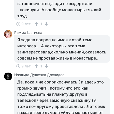
затворничество,люди не выдержали
..покинули..А вообще монастырь тяжкий
труд.
9 лет
1
Римма Шагиева
Я задала вопрос,не имея к этой теме
интереса....А некоторых эта тема
заинтересовала,сколько мнений,оказалось
совсем не простая жизнь в монастыре..
9 лет
1
Изольда Душечка Досвидос
Да, пока я не соприкоснулась ( и здесь это
громко звучит , потому что это как
подглядывать на планету другую в
телескоп через замочную скважину ) я
тоже по- другому представляла . Лет семь
назад я тоже думала уйду в монастырь от