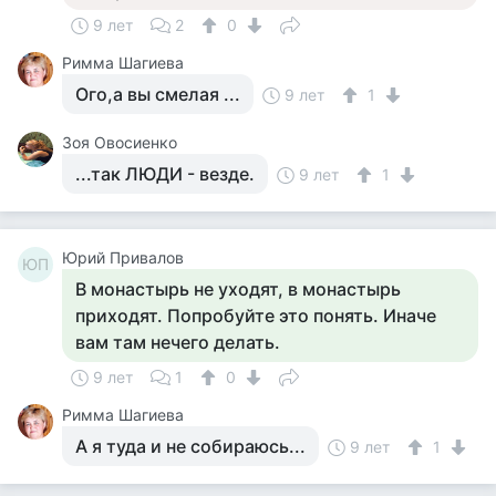
9 лет
2
0
Римма Шагиева
Ого,а вы смелая ...
9 лет
1
Зоя Овосиенко
...так ЛЮДИ - везде.
9 лет
1
Юрий Привалов
ЮП
В монастырь не уходят, в монастырь
приходят. Попробуйте это понять. Иначе
вам там нечего делать.
9 лет
1
0
Римма Шагиева
А я туда и не собираюсь...
9 лет
1