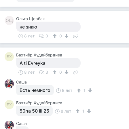
Ольга Щербак
ОЩ
не знаю
8 лет
0
0
Бахтиёр Худайбердиев
БХ
A ti Evreyka
8 лет
3
0
Саша
Есть немного
8 лет
1
Бахтиёр Худайбердиев
БХ
50na 50 ili 25
8 лет
1
Саша