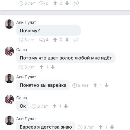
8 лет
0
0
Али Пулат
Почему?
8 лет
4
0
Саша
Потому что цвет волос любой мне идёт
8 лет
1
Али Пулат
Понятно вы еврейка
8 лет
1
Саша
Ок
8 лет
1
Али Пулат
Евреев я детства знаю
8 лет
1