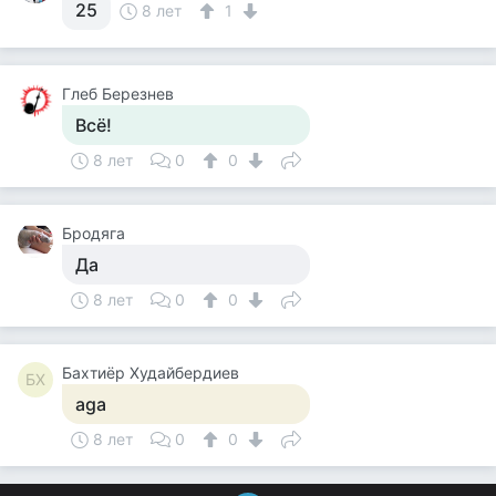
25
8 лет
1
Глеб Березнев
Всё!
8 лет
0
0
Бродяга
Да
8 лет
0
0
Бахтиёр Худайбердиев
БХ
aga
8 лет
0
0