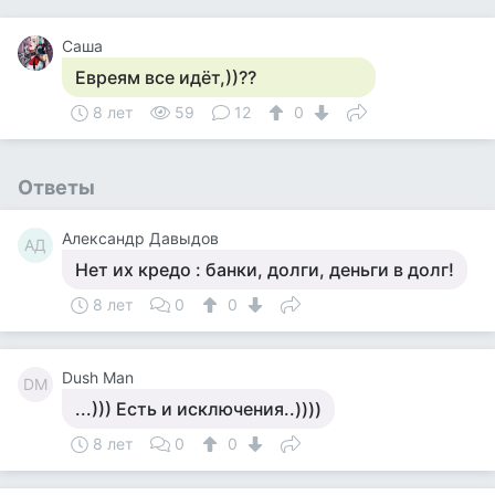
Саша
Евреям все идёт,))??
8 лет
59
12
0
Ответы
Александр Давыдов
АД
Нет их кредо : банки, долги, деньги в долг!
8 лет
0
0
Dush Man
DM
...))) Есть и исключения..))))
8 лет
0
0