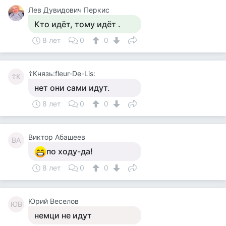
Лев Дувидович Перкис
Кто идёт, тому идёт .
8 лет
0
0
☦Князь:fleur-De-Lis:
☦К
нет они сами идут.
8 лет
0
0
Виктор Абашеев
ВА
по ходу-да!
8 лет
0
0
Юрий Веселов
ЮВ
немци не идут