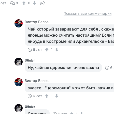
 лет
8
0
Показать все комментарии
Виктор Белов
Чай который заваривают для себя , скаж
японцы можно считать настоящим? Если т
нибудь в Костроме или Архангельске - Ва
6 лет
1
𝖂𝖎𝖓𝖙𝖊𝖗
Ну, чайная церемония очень важна
6 
Виктор Белов
знаете - "церемония" может быть важна 
6 лет
1
𝖂𝖎𝖓𝖙𝖊𝖗
Согласна
6 лет
1