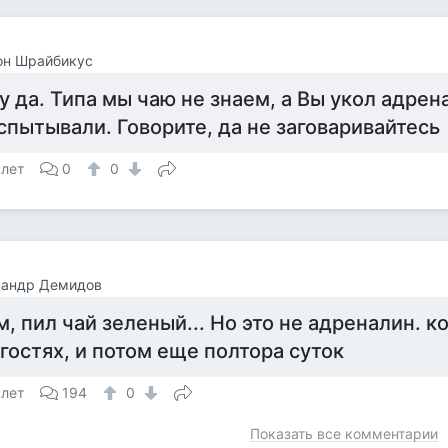
он Шрайбикус
у да. Типа мы чаю не знаем, а Вы укол адрен
спытывали. Говорите, да не заговаривайтесь
 лет
0
0
сандр Демидов
м, пил чай зеленый... Но это не адреналин. 
 гостях, и потом еще полтора суток
 лет
194
0
Показать все комментарии