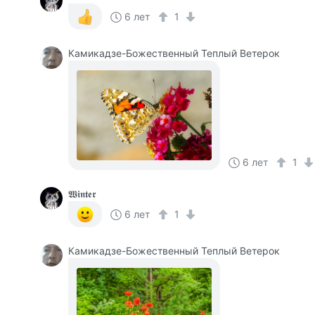
6 лет
1
Камикадзе-Божественный Теплый Ветерок
6 лет
1
𝖂𝖎𝖓𝖙𝖊𝖗
6 лет
1
Камикадзе-Божественный Теплый Ветерок