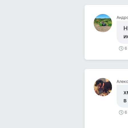
Андр
Н
и
6
Алек
х
в
6