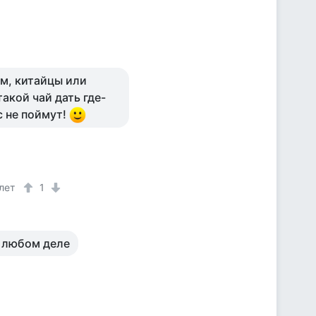
ем, китайцы или
акой чай дать где-
с не поймут!
лет
1
в любом деле