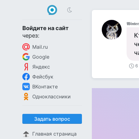
𝖂𝖎𝖓𝖙𝖊𝖗
Войдите на сайт
К
через:
ч
Mail.ru
ч
Google
6
Яндекс
Фейсбук
ВКонтакте
Одноклассники
Задать вопрос
Главная страница