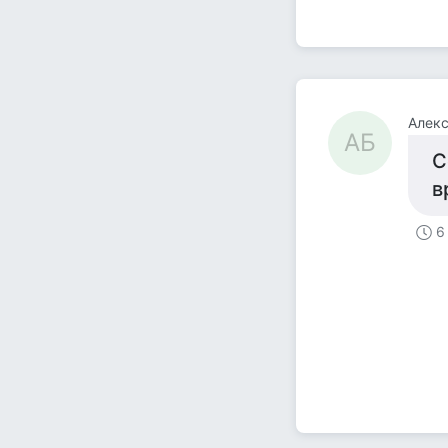
Алекс
АБ
С
в
6