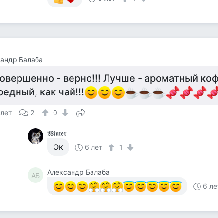
андр Балаба
овершенно - верно!!! Лучше - ароматный кофе
редный, как чай!!!
 лет
2
0
𝖂𝖎𝖓𝖙𝖊𝖗
Ок
6 лет
1
Александр Балаба
АБ
6 ле