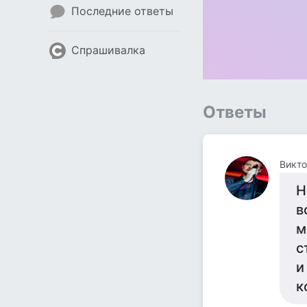
Последние ответы
Спрашивалка
Ответы
Викто
Н
в
м
с
и
к