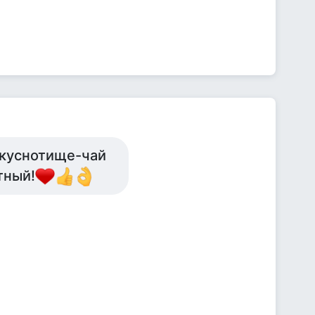
вкуснотище-чай
тный!