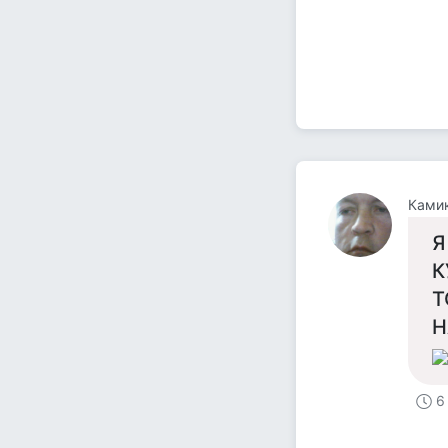
Ками
Я
К
Т
Н
6