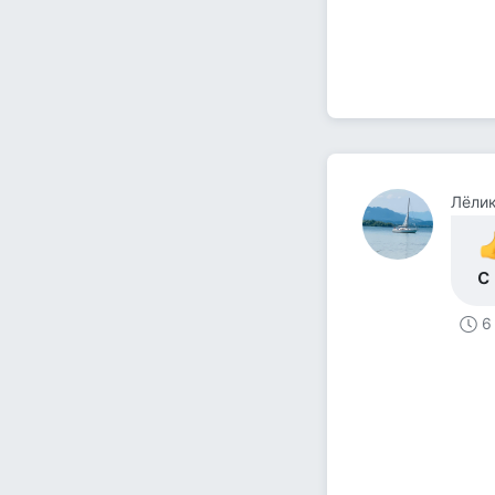
Лёлик
с
6