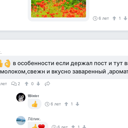
6 лет
1
.
в особенности если держал пост и тут 
 молоком,свежн и вкусно заваренный ,арома
 лет
2
0
𝖂𝖎𝖓𝖙𝖊𝖗
6 лет
1
Лёлик.
6 лет
1