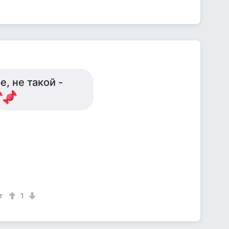
, не такой -
т
1