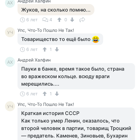
Андрей Халфин
АХ
Жуков, на сколько помню...
6 лет
4
0
Упс, Что-То Пошло Не Так!
УЧ
Товарищество то ещё было
6 лет
1
Андрей Халфин
АХ
Пауки в банке, время такое было, страна
во вражеском кольце. всюду враги
мерещились....
6 лет
1
Упс, Что-То Пошло Не Так!
УЧ
Краткая история СССР
Как только умер Ленин, оказалось, что
второй человек в партии, товарищ Троцкий
— предатель. Каменев, Зиновьев, Бухарин