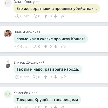
Ольга Опекунова
ОО
Его же соратники в прошлых убийствах ..
6 лет
0
0
Нина Яблонская
прямо как в сказке про иглу Кощея!
6 лет
0
0
Виктор Дудинский
Так им и надо, раз враги народа.
6 лет
0
0
Каменёк Олег
КО
Товарищ Хрущёв с товарищами
6 лет
0
0