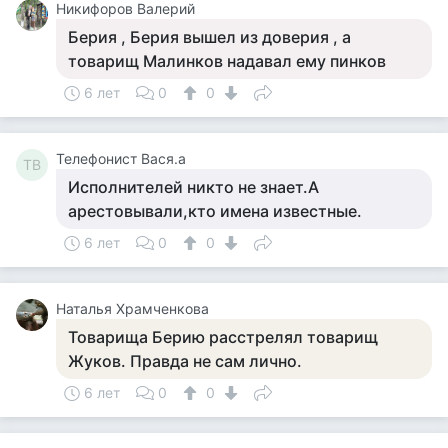
Никифоров Валерий
Берия , Берия вышел из доверия , а
товарищ Малинков надавал ему пинков
6 лет
0
0
Телефонист Вася.а
ТВ
Исполнителей никто не знает.А
арестовывали,кто имена известные.
6 лет
0
0
Наталья Храмченкова
Товарища Берию расстрелял товарищ
Жуков. Правда не сам лично.
6 лет
0
0