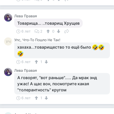
Лева Правая
Товарища... ..товарищ Хрущев
6 лет
2
0
Упс, Что-То Пошло Не Так!
УЧ
хахаха...товарищество то ещё было
6 лет
1
Лева Правая
А говорят, "вот раньше"..... Да мрак энд
ужас! А щас вон, посмотрите какая
"толерантность" кругом
6 лет
1