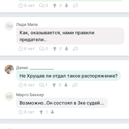
6 лет
0
0
Леди Мила
ЛМ
Как, оказывается, нами правили
предатели..
6 лет
0
0
Денис ______________
Не Хрущев ли отдал такое распоряжение?
6 лет
1
0
Mарго Беккер
MБ
Возможно..Он состоял в 3ке судей...
6 лет
1