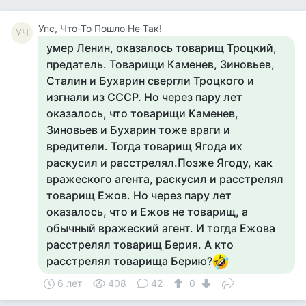
Упс, Что-То Пошло Не Так!
УЧ
умер Ленин, оказалось товарищ Троцкий,
предатель. Товарищи Каменев, Зиновьев,
Сталин и Бухарин свергли Троцкого и
изгнали из СССР. Но через пару лет
оказалось, что товарищи Каменев,
Зиновьев и Бухарин тоже враги и
вредители. Тогда товарищ Ягода их
раскусил и расстрелял.Позже Ягоду, как
вражеского агента, раскусил и расстрелял
товарищ Ежов. Но через пару лет
оказалось, что и Ежов не товарищ, а
обычный вражеский агент. И тогда Ежова
расстрелял товарищ Берия. А кто
расстрелял товарища Берию?
6 лет
408
42
0