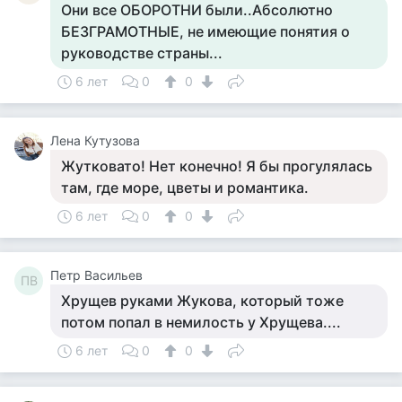
Они все ОБОРОТНИ были..Абсолютно
БЕЗГРАМОТНЫЕ, не имеющие понятия о
руководстве страны...
6 лет
0
0
Лена Кутузова
Жутковато! Нет конечно! Я бы прогулялась
там, где море, цветы и романтика.
6 лет
0
0
Петр Васильев
ПВ
Хрущев руками Жукова, который тоже
потом попал в немилость у Хрущева....
6 лет
0
0