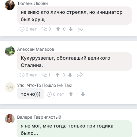
Тюлень Любви
не знаю кто лично стрелял, но инициатор
был хрущ
6 лет
0
0
Алексей Малахов
Кукурузвельт, оболгавший великого
Сталина.
6 лет
1
0
Упс, Что-То Пошло Не Так!
УЧ
точно)))
6 лет
1
Валера Гаврилястый
я не мог, мне тогда только три годика
было...