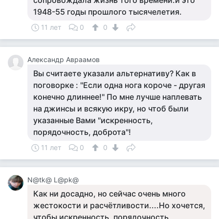
сопровождала жизнь того времени.и это
1948-55 годы прошлого тысячелетия.
11 лет
0
0
Александр Авраамов
Вы считаете указали альтернативу? Как в
поговорке : "Если одна нога короче - другая
конечно длиннее!" По мне лучше наплевать
на джинсы и всякую икру, но чтоб были
указанные Вами "искренность,
порядочность, доброта"!
11 лет
0
0
N@tk@ L@pk@
Как ни досадно, но сейчас очень много
жестокости и расчётливости....Но хочется,
чтобы искренность, порядочность,