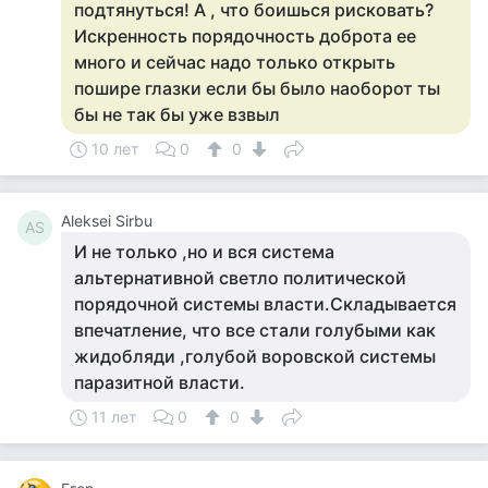
подтянуться! А , что боишься рисковать?
Искренность порядочность доброта ее
много и сейчас надо только открыть
пошире глазки если бы было наоборот ты
бы не так бы уже взвыл
10 лет
0
0
Aleksei Sirbu
AS
И не только ,но и вся система
альтернативной светло политической
порядочной системы власти.Складывается
впечатление, что все стали голубыми как
жидобляди ,голубой воровской системы
паразитной власти.
11 лет
0
0