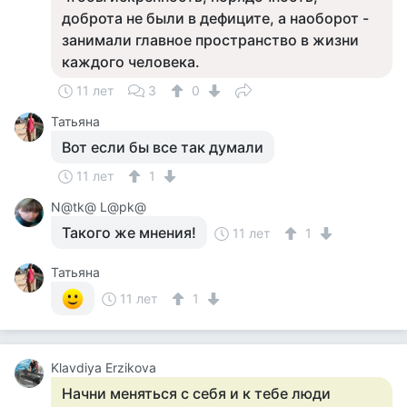
доброта не были в дефиците, а наоборот -
занимали главное пространство в жизни
каждого человека.
11 лет
3
0
Татьяна
Вот если бы все так думали
11 лет
1
N@tk@ L@pk@
Такого же мнения!
11 лет
1
Татьяна
11 лет
1
Klavdiya Erzikova
Начни меняться с себя и к тебе люди