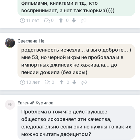
фильмами, кникгами и тд., кто
воспринимает, а нет так тьюрьма)))))
11 лет
0
0
Светлана Не
родственность исчезла... а вы о доброте... )
мне 53, но черной икры не пробовала и в
импортных джинсах не хаживала... до
пенсии дожила (без икры)
10 лет
0
0
Евгений Курилов
ЕК
Проблема в том что действующее
общество искореняет эти качества,
следовательно если они не нужны то как их
можно считать дефицитом?