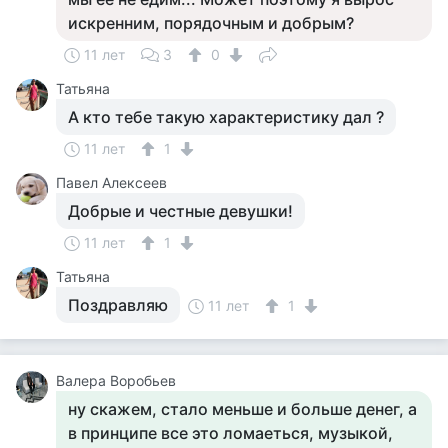
искренним, порядочным и добрым?
11 лет
3
0
Татьяна
А кто тебе такую характеристику дал ?
11 лет
1
Павел Алексеев
Добрые и честные девушки!
11 лет
1
Татьяна
Поздравляю
11 лет
1
Валера Воробьев
ну скажем, стало меньше и больше денег, а
в принципе все это ломаеться, музыкой,