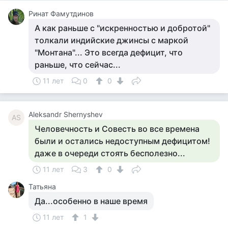
Ринат Фамутдинов
А как раньше с "искренностью и добротой"
толкали индийские джинсы с маркой
"Монтана"... Это всегда дефицит, что
раньше, что сейчас...
11 лет
0
0
Aleksandr Shernyshev
AS
Человечность и Совесть во все времена
были и остались недоступным дефицитом!
даже в очереди стоять бесполезно...
11 лет
3
0
Татьяна
Да...особенно в наше время
11 лет
1