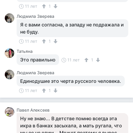
11 лет
1
Людмила Зверева
Я с вами согласна, а западу не подражала и
не буду.
11 лет
1
Татьяна
Это правильно
11 лет
1
Людмила Зверева
Единодушие это черта русского человека.
11 лет
1
Павел Алексеев
Ну не знаю... В детстве помню всегда эта
икра в банках засыхала, а мать ругала, что
мы ее не едим... Может поэтому я вырос