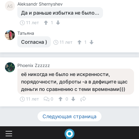
Aleksandr Shernyshev
AS
Да и раньше избытка не было...
11 лет
1
Татьяна
Согласна )
11 лет
1
Phoenix Zzzzzz
её никогда не было не искренности,
порядочности, доброты -а в дефиците щас
деньги по сравнению с теми временами)))
11 лет
0
0
Следующая страница