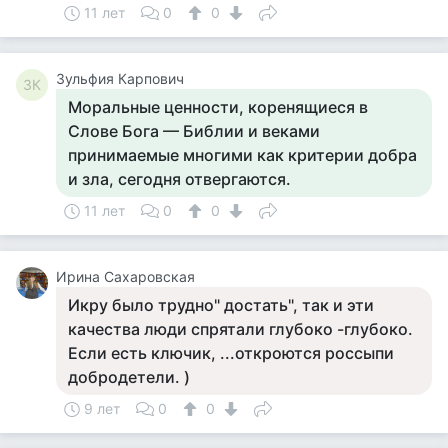
11 лет
0
0
Зульфия Карпович
ЗК
Моральные ценности, коренящиеся в
Слове Бога — Библии и веками
принимаемые многими как критерии добра
и зла, сегодня отвергаются.
11 лет
0
0
Ирина Сахаровская
Икру было трудно" достать", так и эти
качества люди спрятали глубоко -глубоко.
Если есть ключик, ...откроются россыпи
добродетели. )
9 лет
0
0