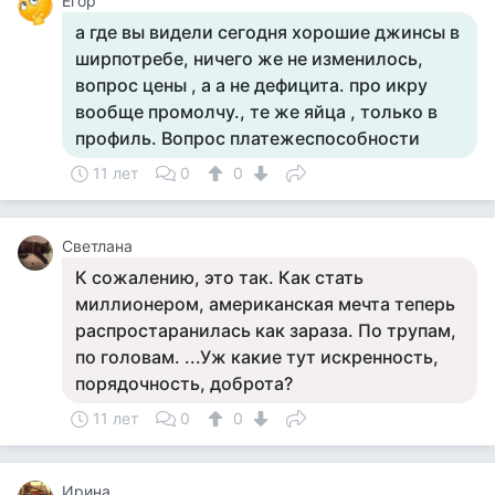
Егор
а где вы видели сегодня хорошие джинсы в
ширпотребе, ничего же не изменилось,
вопрос цены , а а не дефицита. про икру
вообще промолчу., те же яйца , только в
профиль. Вопрос платежеспособности
11 лет
0
0
Светлана
К сожалению, это так. Как стать
миллионером, американская мечта теперь
распростаранилась как зараза. По трупам,
по головам. ...Уж какие тут искренность,
порядочность, доброта?
11 лет
0
0
Ирина