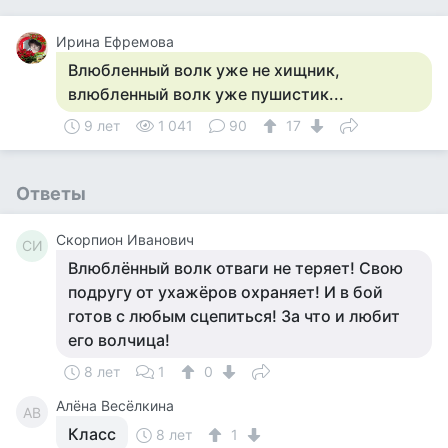
Ирина Ефремова
Влюбленный волк уже не хищник,
влюбленный волк уже пушистик...
9 лет
1 041
90
17
Ответы
Скорпион Иванович
СИ
Влюблённый волк отваги не теряет! Свою
подругу от ухажёров охраняет! И в бой
готов с любым сцепиться! За что и любит
его волчица!
8 лет
1
0
Алёна Весёлкина
АВ
Класс
8 лет
1