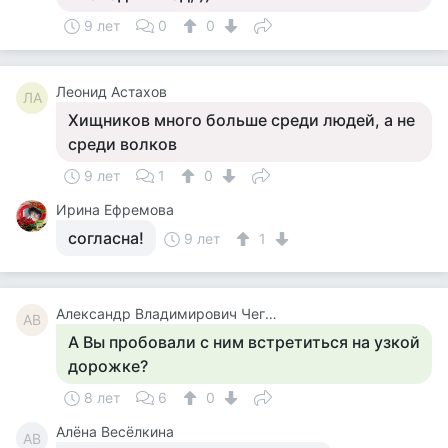
9 лет
0
0
Леонид Астахов
ЛА
Хищников много больше среди людей, а не
среди волков
9 лет
1
0
Ирина Ефремова
согласна!
9 лет
1
Александр Владимирович Чегодаев
АВ
А Вы пробовали с ним встретиться на узкой
дорожке?
8 лет
6
0
Алёна Весёлкина
АВ