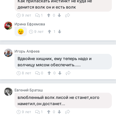
Как приласкать инстинкт не куда не
денится волк он и есть волк
9 лет
1
0
Ирина Ефремова
9 лет
1
Игорь Алфеев
Вдвойне хищник, ему теперь надо и
волчицу мясом обеспечить.....
8 лет
0
0
Евгений Браташ
влюбленный волк лисой не станет,кого
наметил,он достанет...
9 лет
1
0