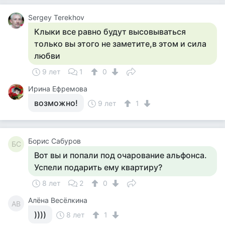
Sergey Terekhov
Клыки все равно будут высовываться
только вы этого не заметите,в этом и сила
любви
9 лет
1
0
Ирина Ефремова
возможно!
9 лет
1
Борис Сабуров
БС
Вот вы и попали под очарование альфонса.
Успели подарить ему квартиру?
8 лет
2
0
Алёна Весёлкина
АВ
))))
8 лет
1