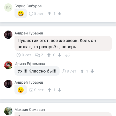
Борис Сабуров
БС
8 лет
1
Андрей Губарев
Пушистик этот, всё же зверь. Коль он
вожак, то разорвёт , поверь.
9 лет
2
0
Ирина Ефремова
Ух !!! Классно бы!!!
9 лет
1
Андрей Губарев
9 лет
1
Михаил Симавин