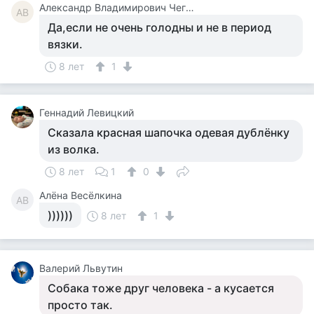
Александр Владимирович Чегодаев
АВ
Да,если не очень голодны и не в период
вязки.
8 лет
1
Геннадий Левицкий
Сказала красная шапочка одевая дублёнку
из волка.
8 лет
1
0
Алёна Весёлкина
АВ
))))))
8 лет
1
Валерий Львутин
Собака тоже друг человека - а кусается
просто так.