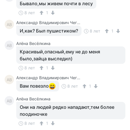
Бывало,мы живем почти в лесу
8 лет
1
Александр Владимирович Чегодаев
АВ
И,как? Был пушистиком?
8 лет
1
Алёна Весёлкина
АВ
Красивый,опасный,ему не до меня
было,зайца выследил)
8 лет
1
Александр Владимирович Чегодаев
АВ
Вам повезло
8 лет
1
Алёна Весёлкина
АВ
Они на людей редко нападают,тем более
поодиночке
8 лет
1