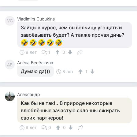
Vladimirs Cucukins
VC
Зайцы в курсе, чем он волчицу угощать и
завоёвывать будет? А также прочая дичь?
8 лет
1
0
Алёна Весёлкина
АВ
Думаю да)))
8 лет
1
Александр
Как бы не так!.. В природе некоторые
влюблённые зачастую склонны сжирать
своих партнёров!
9 лет
0
0