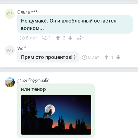
Ольга ***
О*
Не думаю). Он и влюбленный остаётся
волком...
8 лет
1
2
Wolf
Wo
Прям сто процентов! )
8 лет
1
ვასო წილოსანი
или тенор