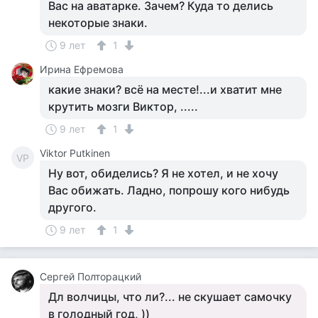
Вас на аватарке. Зачем? Куда то делись
некоторые знаки.
9 лет
1
Ирина Ефремова
какие знаки? всё на месте!...и хватит мне
крутить мозги Виктор, .....
9 лет
1
Viktor Putkinen
VP
Ну вот, обиделись? Я не хотел, и не хочу
Вас обижать. Ладно, попрошу кого нибудь
другого.
9 лет
1
Сергей Полторацкий
Дл волчицы, что ли?... не скушает самочку
в голодный год, ))