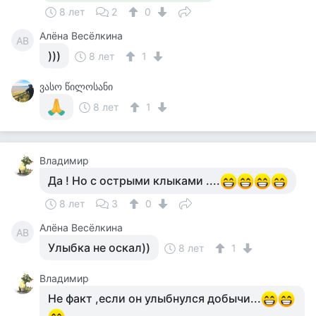
8 лет
2
0
Алёна Весёлкина
АВ
)))
8 лет
1
ვასო წილოსანი
8 лет
1
Владимир
Да ! Но с острыми клыками ....
8 лет
3
0
Алёна Весёлкина
АВ
Улыбка не оскал))
8 лет
1
Владимир
Не факт ,если он улыбнулся добычи...