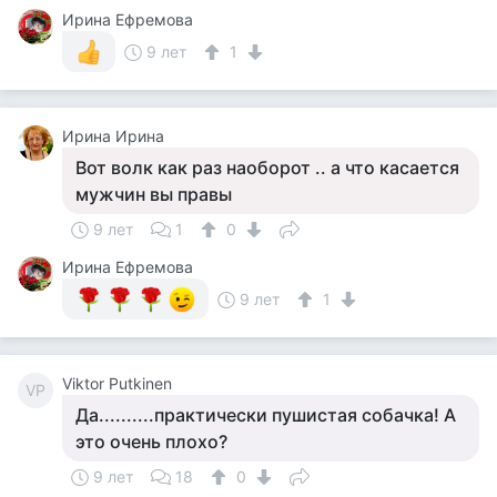
Ирина Ефремова
9 лет
1
Ирина Ирина
Вот волк как раз наоборот .. а что касается
мужчин вы правы
9 лет
1
0
Ирина Ефремова
9 лет
1
Viktor Putkinen
VP
Да..........практически пушистая собачка! А
это очень плохо?
9 лет
18
0