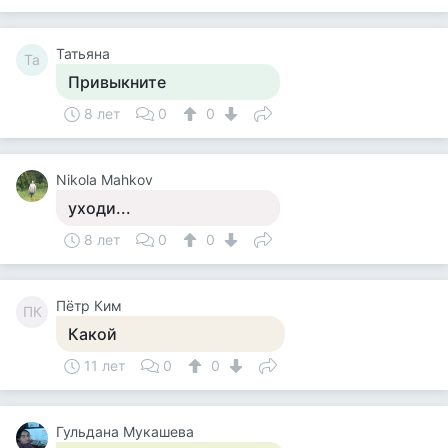
Татьяна
Та
Привыкните
8 лет
0
0
Nikola Mahkov
уходи...
8 лет
0
0
Пётр Ким
ПК
Какой
11 лет
0
0
Гульдана Мукашева