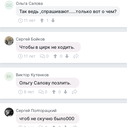
Ольга Салова
ОС
Так ведь ,спрашивают.....только вот о чем?
11 лет
1
Сергей Бойков
Чтобы в цирк не ходить.
11 лет
0
0
Виктор Кутенков
ВК
Ольгу Салову позлить.
9 лет
0
0
Сергей Полторацкий
чтоб не скучно было000