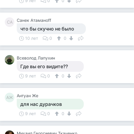
9 лет
0
0
Санек Атаманoff
СА
что бы скучно не было
10 лет
0
0
Всеволод Лапухин
Где вы его видите??
9 лет
0
0
Антуан Же
АЖ
для нас дурачков
9 лет
0
0
Михаил Георгиевич Ткаченко