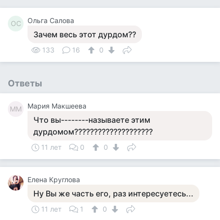
Ольга Салова
ОС
Зачем весь этот дурдом??
133
16
0
Ответы
Мария Макшеева
ММ
Что вы--------называете этим
дурдомом????????????????????
11 лет
0
0
Елена Круглова
Ну Вы же часть его, раз интересуетесь...
11 лет
1
0