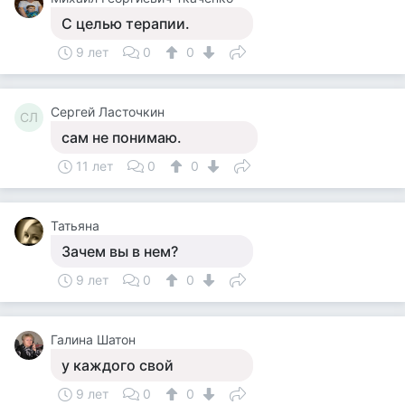
С целью терапии.
9 лет
0
0
Сергей Ласточкин
СЛ
сам не понимаю.
11 лет
0
0
Татьяна
Зачем вы в нем?
9 лет
0
0
Галина Шатон
у каждого свой
9 лет
0
0