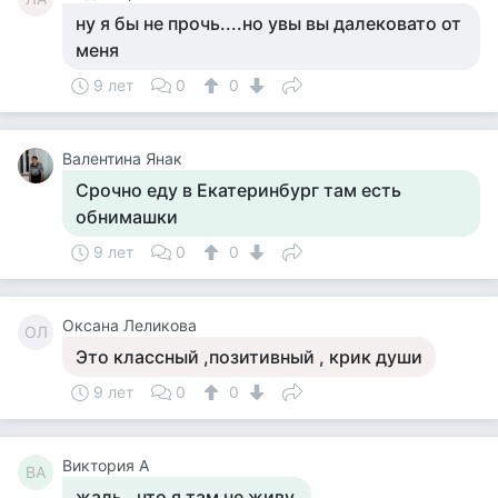
ну я бы не прочь....но увы вы далековато от
меня
9 лет
0
0
Валентина Янак
Срочно еду в Екатеринбург там есть
обнимашки
9 лет
0
0
Оксана Леликова
ОЛ
Это классный ,позитивный , крик души
9 лет
0
0
Виктория А
ВА
жаль . что я там не живу