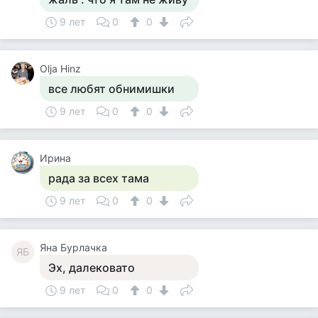
9 лет
0
0
Olja Hinz
все любят обнимишки
9 лет
0
0
Ирина
рада за всех тама
9 лет
0
0
Яна Бурлачка
ЯБ
Эх, далековато
9 лет
0
0