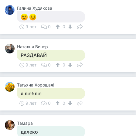
Галина Худякова
9 лет
0
0
Наталья Винер
РАЗДАВАЙ
9 лет
0
0
Татьяна Хорошая!
я люблю
9 лет
0
0
Тамара
далеко