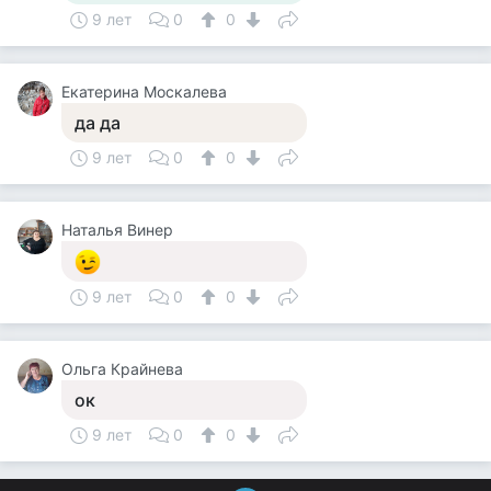
9 лет
0
0
Екатерина Москалева
да да
9 лет
0
0
Наталья Винер
9 лет
0
0
Ольга Крайнева
ок
9 лет
0
0