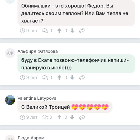
Обнимашки - это хорошо! Фёдор, Вы
делитесь своим теплом? Или Вам тепла не
хватает?
9 лет
0
0
Альфиря Фатяхова
АФ
буду в Екате позвоню-телефончик напиши-
планирую в июле))))
9 лет
0
0
Valentina Latypova
С Великой Троицей
9 лет
0
0
Люда Аврам
ЛА