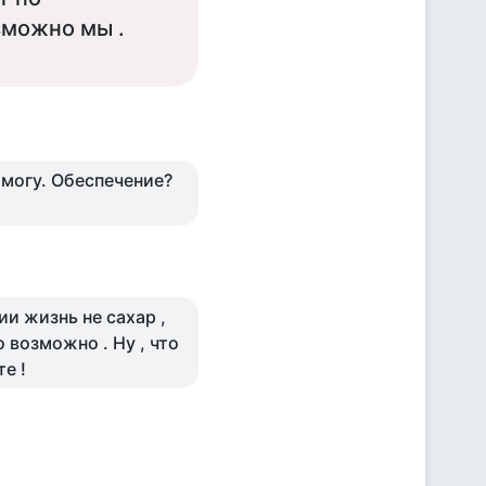
зможно мы .
омогу. Обеспечение?
ии жизнь не сахар ,
 возможно . Ну , что
те !