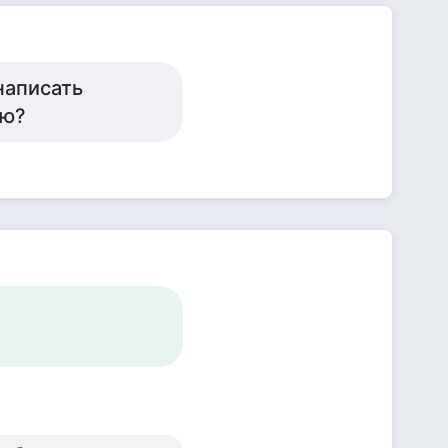
написать
ую?