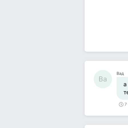
Вад
Ва
а
т
7