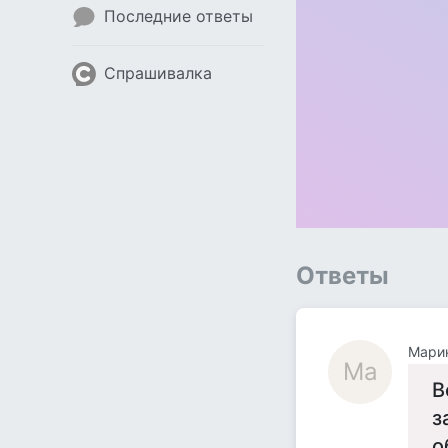
Последние ответы
Спрашивалка
Ответы
Мари
Ма
В
з
о