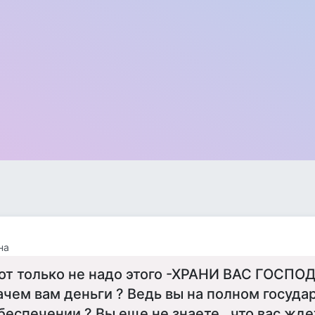
на
от только не надо этого -ХРАНИ ВАС ГОСПОДЬ
ачем вам деньги ? Ведь вы на полном госуд
беспечении ? Вы еще не знаете , что вас жде