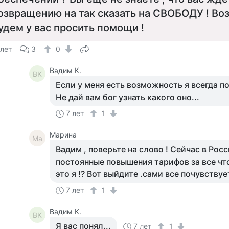
озвращению на так сказать на СВОБОДУ ! Во
удем у вас просить помощи !
 лет
3
0
Вадим К.
ВК
Если у меня есть возможность я всегда п
Не дай вам бог узнать какого оно...
7 лет
1
Марина
Ма
Вадим , поверьте на слово ! Сейчас в Росс
постоянные повышения тарифов за все что
это я !? Вот выйдите .сами все почувствуе
7 лет
1
Вадим К.
ВК
Я вас понял...
7 лет
1