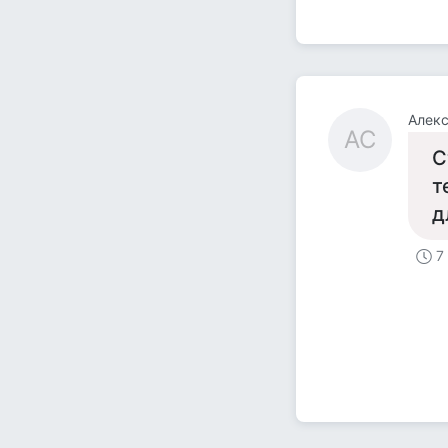
Алек
АС
С
т
д
7