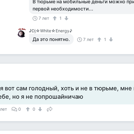
В тюрьме на мобильные деньги можно пр
первой необходимости...
7 лет
1
♪Dj☆White☆Energy♪
Да это понятно.
7 лет
1
 я вот сам голодный, хоть и не в тюрьме, мн
ебе, но я не попрошайничаю
 лет
0
0