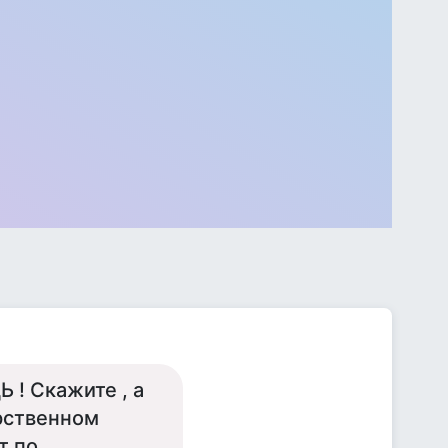
 ! Скажите , а
арственном
т по