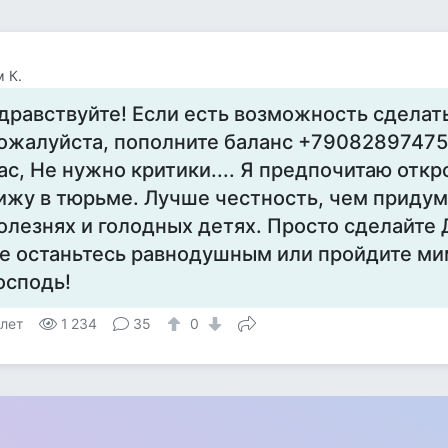
 К.
дравствуйте! Если есть возможность сделат
ожалуйста, пополните баланс +79082897475
ас, Не нужно критики.... Я предпочитаю откр
ижу в тюрьме. Лучше честность, чем придум
олезнях и голодных детях. Просто сделайте
е останьтесь равнодушным или пройдите ми
осподь!
 лет
1 234
35
0