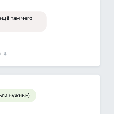
 ещё там чего
1
ьги нужны-)