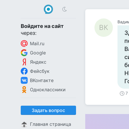
Вадим
Войдите на сайт
ВК
З
через:
п
Mail.ru
В
Google
с
Яндекс
б
Фейсбук
Н
ВКонтакте
Г
Одноклассники
7
Задать вопрос
Главная страница