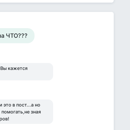
 за ЧТО???
 Вы кажется
это в пост...а но
 помогать,не зная
ров!