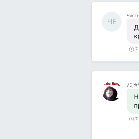
Честн
ЧЕ
Д
к
7
♪Dj☆
Н
п
7