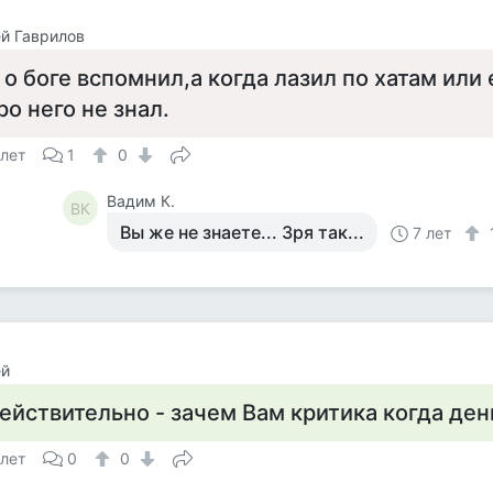
й Гаврилов
 о боге вспомнил,а когда лазил по хатам или
ро него не знал.
 лет
1
0
Вадим К.
ВК
Вы же не знаете... Зря так...
7 лет
ей
ействительно - зачем Вам критика когда ден
 лет
0
0