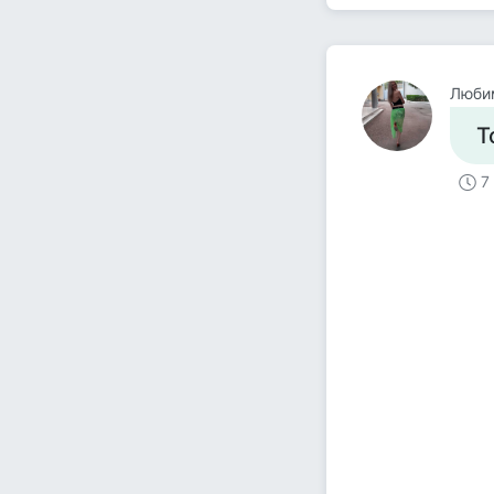
Люби
Т
7