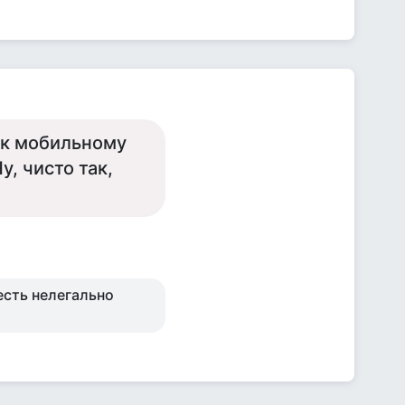
п к мобильному
у, чисто так,
есть нелегально