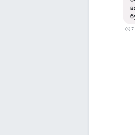
в
б
7