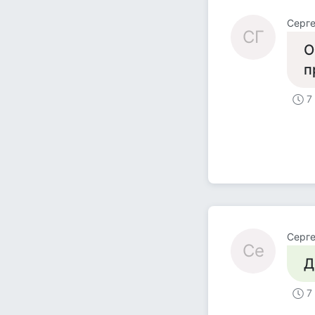
Серге
СГ
О
п
7
Серг
Се
Д
7