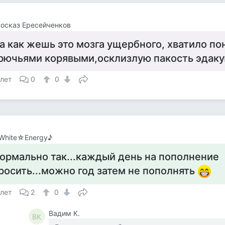
осказ Ересейченков
а как жешь это мозга ущербного, хватило по
рючьями корявыми,осклизлую пакость эдак
 лет
0
0
White☆Energy♪
ормально так...каждый день на пополнение
росить...можно год затем не пополнять
 лет
2
0
Вадим К.
ВК