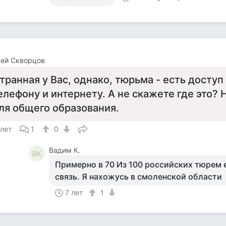
сей Скворцов
транная у Вас, однако, тюрьма - есть досту
елефону и интернету. А не скажете где это? Н
ля общего образования.
 лет
1
0
Вадим К.
ВК
Примерно в 70 Из 100 российских тюрем 
связь. Я нахожусь в смоленской области
7 лет
1