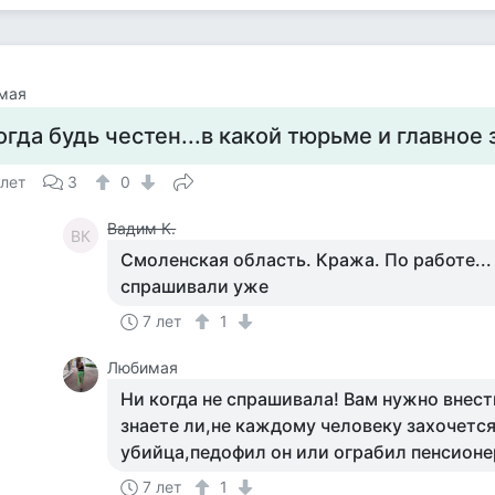
мая
огда будь честен...в какой тюрьме и главное
 лет
3
0
Вадим К.
ВК
Смоленская область. Кража. По работе...
спрашивали уже
7 лет
1
Любимая
Ни когда не спрашивала! Вам нужно внести 
знаете ли,не каждому человеку захочется
убийца,педофил он или ограбил пенсионе
7 лет
1