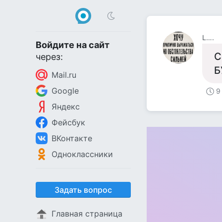
L….
Войдите на сайт
С
через:
Б
Mail.ru
Google
9
Яндекс
Фейсбук
ВКонтакте
Одноклассники
Задать вопрос
Главная страница