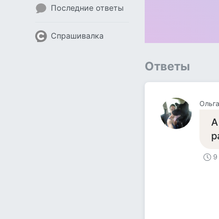
Последние ответы
Спрашивалка
Ответы
Ольга
А
р
9