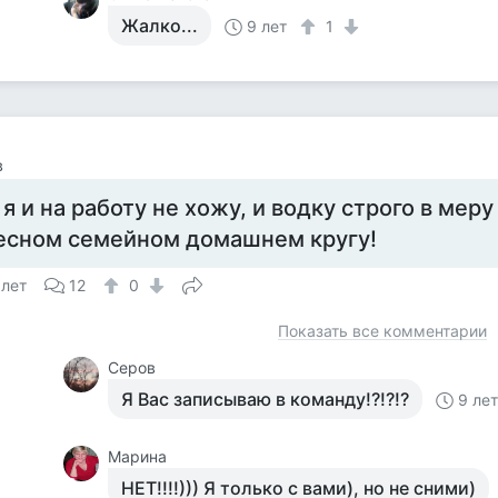
Жалко...
9 лет
1
в
 я и на работу не хожу, и водку строго в меру
есном семейном домашнем кругу!
 лет
12
0
Показать все комментарии
Серов
Я Вас записываю в команду!?!?!?
9 ле
Марина
НЕТ!!!!))) Я только с вами), но не сними)