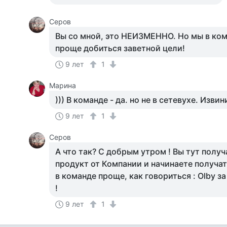
Серов
Вы со мной, это НЕИЗМЕННО. Но мы в ком
проще добиться заветной цели!
9 лет
1
Марина
))) В команде - да. но не в сетевухе. Извин
9 лет
1
Серов
А что так? С добрым утром ! Вы тут полу
продукт от Компании и начинаете получат
в команде проще, как говориться : Olby за
!
9 лет
1