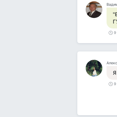
"
Г
9
Алекс
Я
9