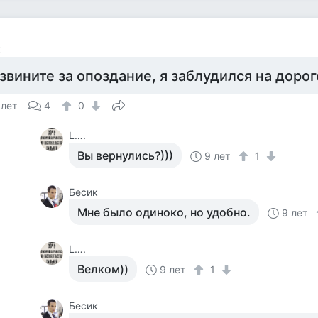
к
звините за опоздание, я заблудился на дорог
 лет
4
0
L….
Вы вернулись?)))
9 лет
1
Бесик
Мне было одиноко, но удобно.
9 лет
L….
Велком))
9 лет
1
Бесик