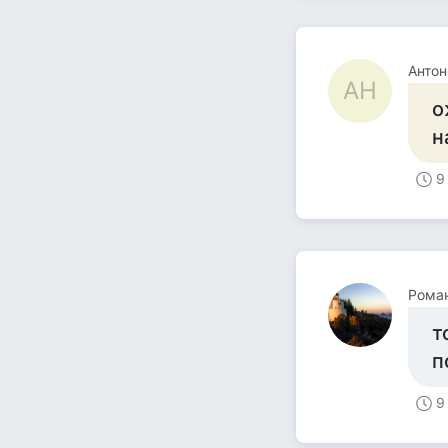
Антон
АН
о
н
9
Рома
т
п
9