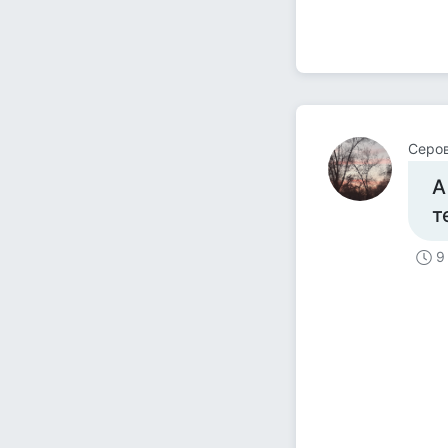
Серо
А
т
9