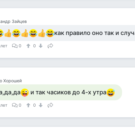
сандр Зайцев
как правило оно так и слу
 лет
0
0
ю Хорошей
а,да,да
и так часиков до 4-х утра
 лет
0
0