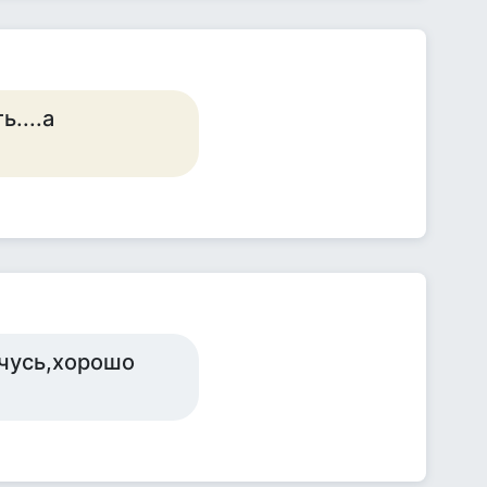
....а
учусь,хорошо