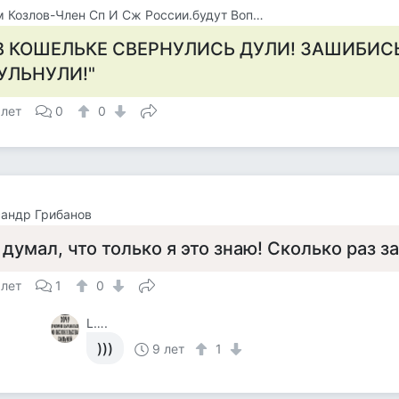
Вадим Козлов-Член Сп И Сж России.будут Вопросы -Звоните 8 926 571 18 95
В КОШЕЛЬКЕ СВЕРНУЛИСЬ ДУЛИ! ЗАШИБИС
УЛЬНУЛИ!"
 лет
0
0
андр Грибанов
 думал, что только я это знаю! Сколько раз за
 лет
1
0
L….
)))
9 лет
1