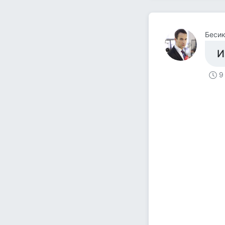
Беси
И
9