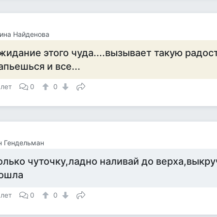
ина Найденова
жидание этого чуда....вызывает такую радость
апьешься и все...
 лет
0
0
н Гендельман
олько чуточку,ладно наливай до верха,выкр
ошла
 лет
0
0