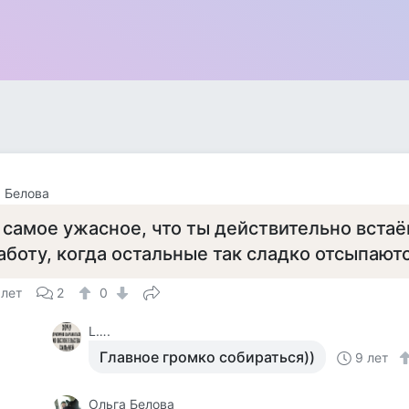
 Белова
 самое ужасное, что ты действительно встаё
аботу, когда остальные так сладко отсыпаютс
 лет
2
0
L….
Главное громко собираться))
9 лет
Ольга Белова