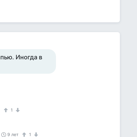
 пью. Иногда в
т
1
9 лет
1