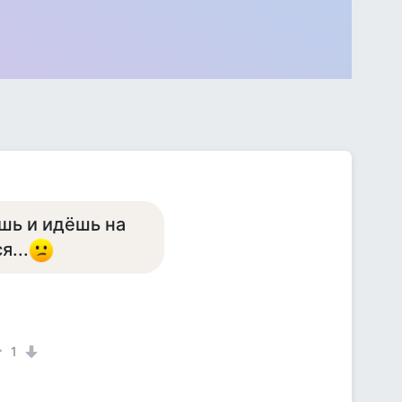
шь и идёшь на
я...
1