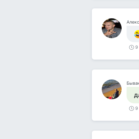
Алек
9
Быва
д
9