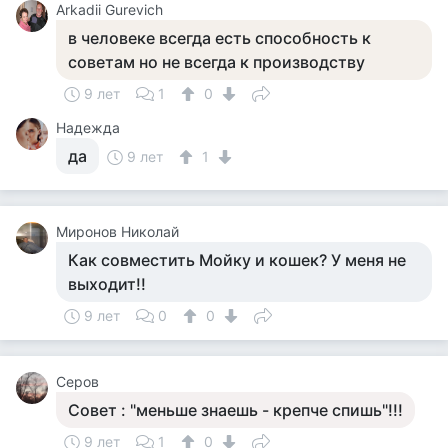
Arkadii Gurevich
в человеке всегда есть способность к
советам но не всегда к производству
9 лет
1
0
Надежда
да
9 лет
1
Миронов Николай
Как совместить Мойку и кошек? У меня не
выходит!!
9 лет
0
0
Серов
Совет : "меньше знаешь - крепче спишь"!!!
9 лет
1
0