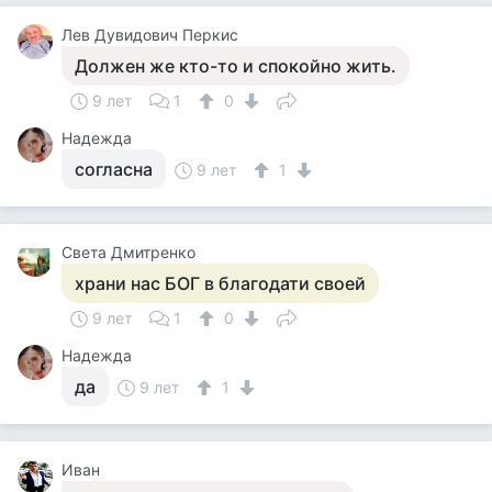
Лев Дувидович Перкис
Должен же кто-то и спокойно жить.
9 лет
1
0
Надежда
согласна
9 лет
1
Света Дмитренко
храни нас БОГ в благодати своей
9 лет
1
0
Надежда
да
9 лет
1
Иван