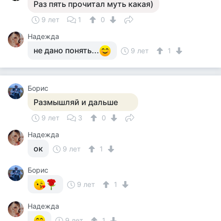
Раз пять прочитал муть какая)
9 лет
1
0
Надежда
не дано понять...
9 лет
1
Борис
Размышляй и дальше
9 лет
3
0
Надежда
ок
9 лет
1
Борис
9 лет
1
Надежда
9 лет
1