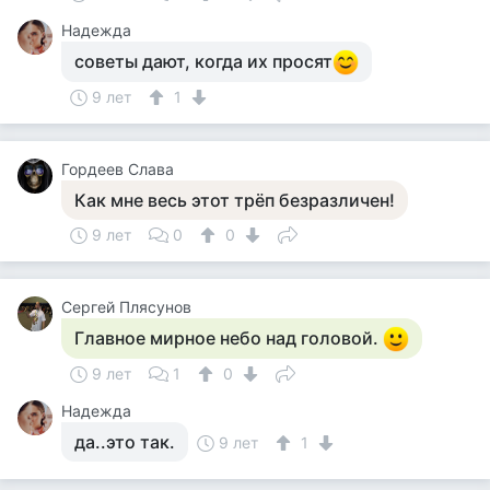
Надежда
советы дают, когда их просят
9 лет
1
Гордеев Слава
Как мне весь этот трёп безразличен!
9 лет
0
0
Сергей Плясунов
Главное мирное небо над головой.
9 лет
1
0
Надежда
да..это так.
9 лет
1