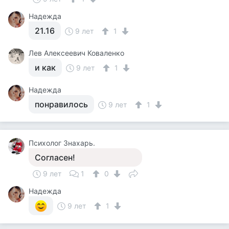
Надежда
21.16
9 лет
1
Лев Алексеевич Коваленко
и как
9 лет
1
Надежда
понравилось
9 лет
1
Психолог Знахарь.
Согласен!
9 лет
1
0
Надежда
9 лет
1