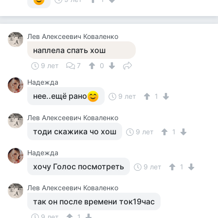
Лев Алексеевич Коваленко
наплела спать хош
9 лет
7
0
Надежда
нее..ещё рано
9 лет
1
Лев Алексеевич Коваленко
тоди скажика чо хош
9 лет
1
Надежда
хочу Голос посмотреть
9 лет
1
Лев Алексеевич Коваленко
так он после времени ток19час
9 лет
1