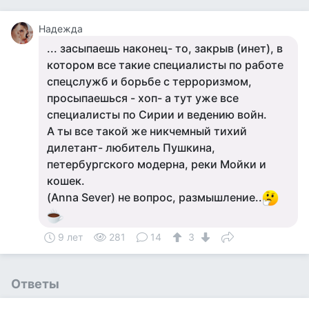
Надежда
... засыпаешь наконец- то, закрыв (инет), в
котором все такие специалисты по работе
спецслужб и борьбе с терроризмом,
просыпаешься - хоп- а тут уже все
специалисты по Сирии и ведению войн.
А ты все такой же никчемный тихий
дилетант- любитель Пушкина,
петербургского модерна, реки Мойки и
кошек.
(Anna Sever) не вопрос, размышление..
9 лет
281
14
3
Ответы