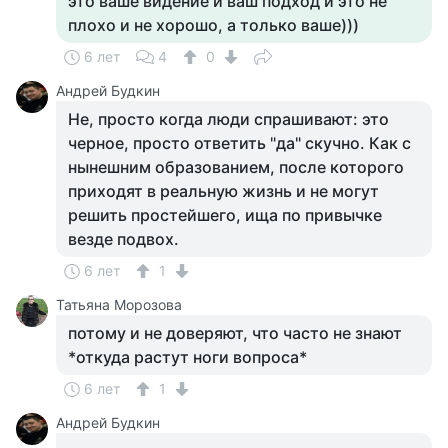
это ваше видение и ваш подход и это не
плохо и не хорошо, а только ваше)))
6 лет
4
0
Андрей Будкин
Не, просто когда люди спрашивают: это
черное, просто ответить "да" скучно. Как с
нынешним образованием, после которого
приходят в реальную жизнь и не могут
решить простейшего, ища по привычке
везде подвох.
6 лет
1
Татьяна Морозова
потому и не доверяют, что часто не знают
*откуда растут ноги вопроса*
6 лет
1
Андрей Будкин