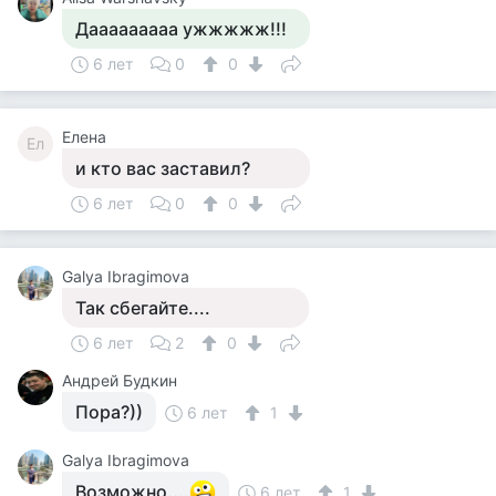
Дааааааааа ужжжжж!!!
6 лет
0
0
Елена
Ел
и кто вас заставил?
6 лет
0
0
Galya Ibragimova
Так сбегайте....
6 лет
2
0
Андрей Будкин
Пора?))
6 лет
1
Galya Ibragimova
Возможно....
6 лет
1