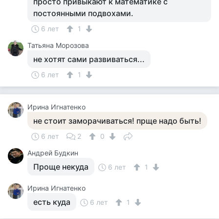
просто привыкают к математике с
постоянными подвохами.
6 лет
1
Татьяна Морозова
не хотят сами развиваться...
6 лет
1
Ирина Игнатенко
не стоит заморачиваться! прще надо быть!
6 лет
2
0
Андрей Будкин
Проще некуда
6 лет
1
Ирина Игнатенко
есть куда
6 лет
1