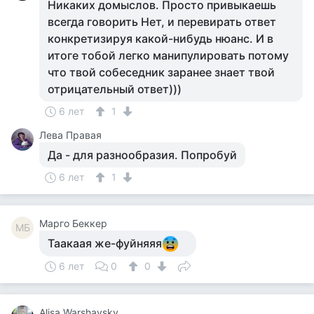
Никаких домыслов. Просто привыкаешь
всегда говорить Нет, и перевирать ответ
конкретизируя какой-нибудь нюанс. И в
итоге тобой легко манипулировать потому
что твой собеседник заранее знает твой
отрицательный ответ)))
6 лет
1
Лева Правая
Да - для разнообразия. Попробуй
6 лет
1
Mарго Беккер
MБ
Таакаая же-фуйняяя
6 лет
0
0
Alisa Warshavsky