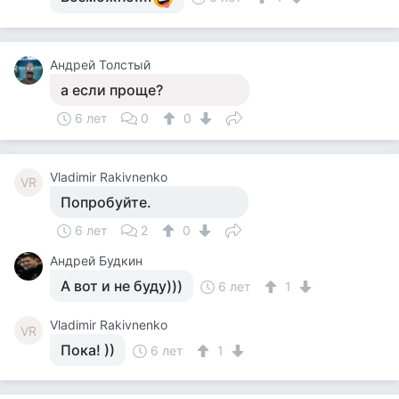
Андрей Толстый
а если проще?
6 лет
0
0
Vladimir Rakivnenko
VR
Попробуйте.
6 лет
2
0
Андрей Будкин
А вот и не буду)))
6 лет
1
Vladimir Rakivnenko
VR
Пока! ))
6 лет
1