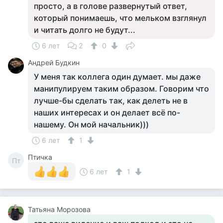
просто, а в голове развернутый ответ,
который понимаешь, что мельком взглянул
и читать долго не будут...
6 лет
2
0
Андрей Будкин
У меня так коллега один думает. мы даже
манипулируем таким образом. Говорим что
лучше-бы сделать так, как делеть не в
наших интересах и он делает всё по-
нашему. Он мой начальник)))
6 лет
1
Птичка
Пт
6 лет
1
Татьяна Морозова