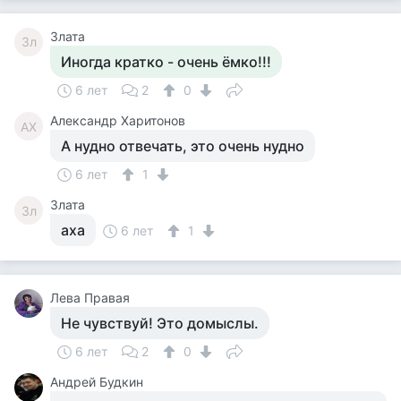
Злата
Зл
Иногда кратко - очень ёмко!!!
6 лет
2
0
Александр Харитонов
АХ
А нудно отвечать, это очень нудно
6 лет
1
Злата
Зл
аха
6 лет
1
Лева Правая
Не чувствуй! Это домыслы.
6 лет
2
0
Андрей Будкин