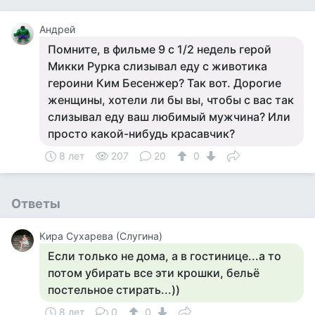
Андрей
Помните, в фильме 9 с 1/2 недель герой
Микки Рурка слизывал еду с животика
героини Ким Бесенжер? Так вот. Дорогие
женщины, хотели ли бы вы, чтобы с вас так
слизывал еду ваш любимый мужчина? Или
просто какой-нибудь красавчик?
8 лет
207
20
0
Ответы
Кира Сухарева (Слугина)
Если только не дома, а в гостинице...а то
потом убирать все эти крошки, бельё
постельное стирать...))
8 лет
0
0