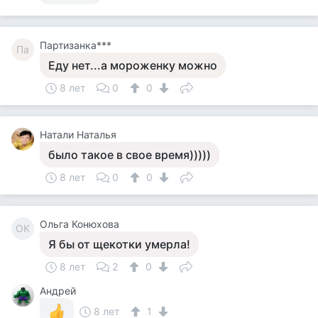
Партизанка***
Па
Еду нет...а мороженку можно
8 лет
0
0
Натали Наталья
было такое в свое время)))))
8 лет
0
0
Ольга Конюхова
ОК
Я бы от щекотки умерла!
8 лет
2
0
Андрей
8 лет
1