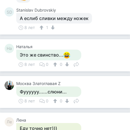
Stanislav Dubrovskiy
SD
А еслиб сливки между ножек
8 лет
1
Наталья
На
Это же свинство...
8 лет
0
0
Москва Златоглавая Z
Фуууууу......слюни...
8 лет
0
0
Лена
Ле
Еду точно нет)))