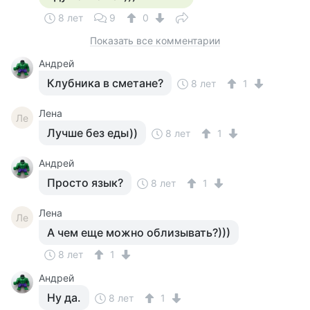
8 лет
9
0
Показать все комментарии
Андрей
Клубника в сметане?
8 лет
1
Лена
Ле
Лучше без еды))
8 лет
1
Андрей
Просто язык?
8 лет
1
Лена
Ле
А чем еще можно облизывать?)))
8 лет
1
Андрей
Ну да.
8 лет
1