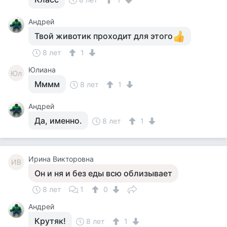
Андрей
Твой животик проходит для этого
8 лет
1
Юлиана
Юл
Мммм
8 лет
1
Андрей
Да, именно.
8 лет
1
Ирина Викторовна
ИВ
Он и ня и без еды всю облизывает
8 лет
1
0
Андрей
Крутяк!
8 лет
1