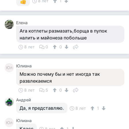
8 лет
1
Елена
Ага котлеты размазать,борща в пупок
налить и майонеза побольше
8 лет
0
0
Юлиана
Юл
Можно почему бы и нет иногда так
развлекаемся
8 лет
5
0
Андрей
Да, я представляю.
8 лет
1
Юлиана
Юл
Класс
8 лет
1