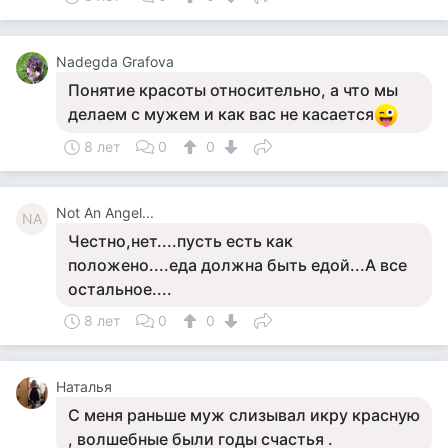
Nadegda Grafova
Понятие красоты относительно, а что мы
делаем с мужем и как вас не касается
8 лет
0
0
Not An Angel...
NA
Честно,нет....пусть есть как
положено....еда должна быть едой...А все
остальное....
8 лет
0
0
Наталья
С меня раньше муж слизывал икру красную
, волшебные были годы счастья .