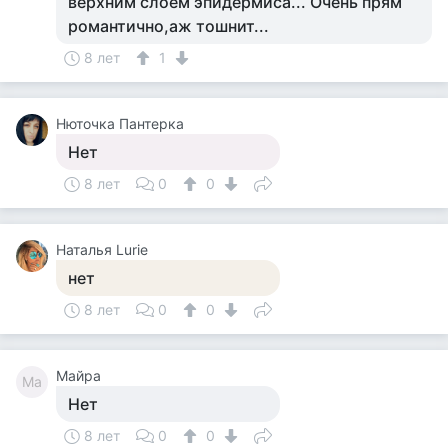
верхним слоем эпидермиса... Очень прям
романтично,аж тошнит...
8 лет
1
Нюточка Пантерка
Нет
8 лет
0
0
Наталья Lurie
нет
8 лет
0
0
Майра
Ма
Нет
8 лет
0
0