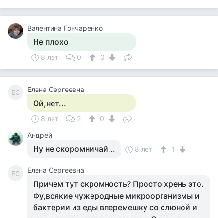
Валентина Гончаренко
Не плохо
8 лет
0
0
Елена Сергеевна
ЕС
Ой,нет...
8 лет
2
0
Андрей
Ну не скоромничай...
8 лет
1
Елена Сергеевна
ЕС
Причем тут скромность? Просто хрень это.
Фу,всякие чужеродные микроорганизмы и
бактерии из еды вперемешку со слюной и