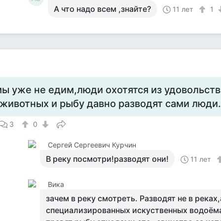
А что надо всем ,знайте?
11 лет
1
мы уже не едим,люди охотятся из удовольств
,животных и рыбу давно разводят сами люди.
3
0
Сергей Сергеевич Курчин
В реку посмотри!разводят они!
11 лет
Вика
зачем в реку смотреть. Разводят не в реках,
специализированных искуственных водоёмах