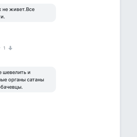
х не живет.Все
ти.
1
е шевелить и
ные органы сатаны
рбачевцы.