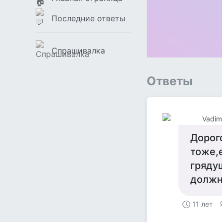
Последние ответы
Спрашивалка
Ответы
Vadim
Дорого
тоже,е
гряду
должн
11 лет