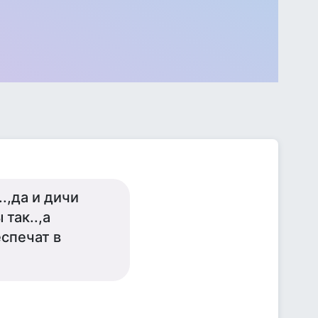
.,да и дичи
так..,а
спечат в