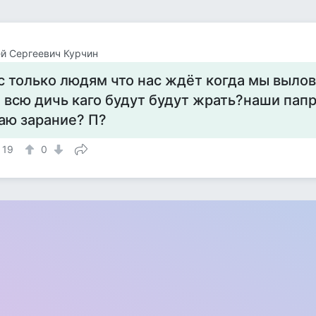
й Сергеевич Курчин
с только людям что нас ждёт когда мы выло
 всю дичь каго будут будут жрать?наши пап
аю зарание? П?
19
0