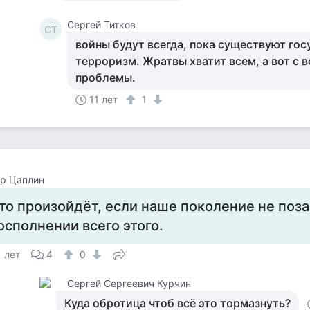
Сергей Титков
СТ
войны будут всегда, пока существуют гос
терроризм. Жратвы хватит всем, а вот с 
проблемы.
11 лет
1
р Цаплин
то произойдёт, если наше поколение не поза
осполнении всего этого.
1 лет
4
0
Сергей Сергеевич Курчин
Куда обротица чтоб всё это тормазнуть?