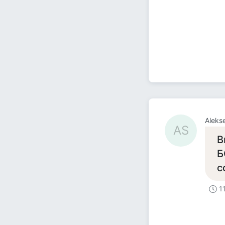
Alekse
AS
В
Б
с
1