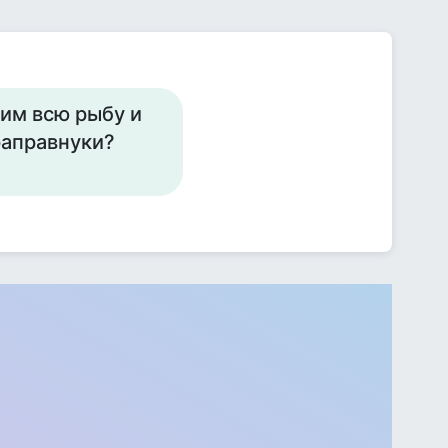
вим всю рыбу и
раправнуки?