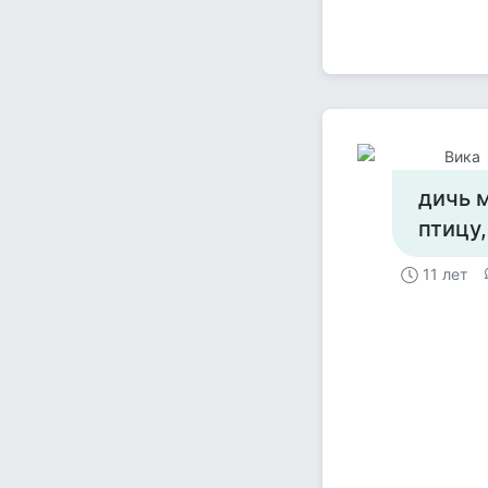
Вика
дичь 
птицу
11 лет