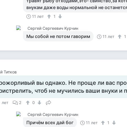
травят рыбу отходами,это- свинство,за кот
внукам даже воды нормальной не останется
11 лет
1
Сергей Сергеевич Курчин
Мы собой не потом гаворим
11 лет
й Титков
рожорливый вы однако. Не проще ли вас про
ристрелить, чтоб не мучились ваши внуки и 
1 лет
2
0
Сергей Сергеевич Курчин
Причём всех дай бог
11 лет
1