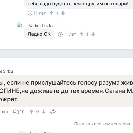
тебе надо будет отвечю!другим не говари!
11 лет
1
Vadim Lozkin
Ладно,ОК
11 лет
1
i Sirbu
ы, если не прислушайтесь голосу разума жи
ОГИНЕ,не доживете до тех времен.Сатана М
ожрет.
1 лет
10
0
Показать все комментарии