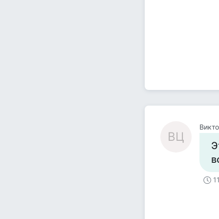
Викто
ВЦ
Э
в
1