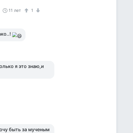
11 лет
1
ко..!
олько я это знаю,и
хочу быть за мученым