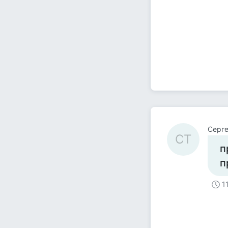
Серге
СТ
п
п
1