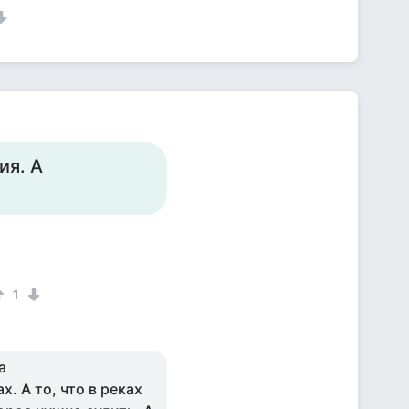
ия. А
1
а
. А то, что в реках