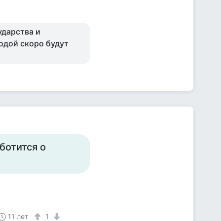
ударства и
водой скоро будут
ботится о
11 лет
1