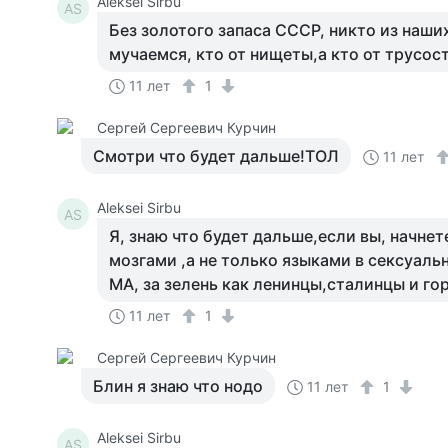
Aleksei Sirbu
AS
Без золотого запаса СССР, никто из наши
мучаемся, кто от нищеты,а кто от трусос
11 лет
1
Сергей Сергеевич Курчин
Смотри что будет дальше!ТОЛ
11 лет
Aleksei Sirbu
AS
Я, знаю что будет дальше,если вы, начнет
мозгами ,а не только языками в сексуаль
МА, за зелень как ленинцы,сталинцы и го
11 лет
1
Сергей Сергеевич Курчин
Блин я знаю что нодо
11 лет
1
Aleksei Sirbu
AS