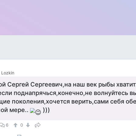
 Lozkin
й Сергей Сергеевич,на наш век рыбы хватит.
сли поднапрячься,конечно,не волнуйтесь вы 
щие поколения,хочется верить,сами себя обе
ой мере..
)))
6
0