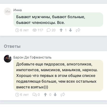
Инна
Ин
Бывают мужчины, бывают больные,
бывают членоносцы. Все.
6 лет
117
20
1
Ответы
Барон Де Гофмансталь
Добавьте еще пидорасов, алкоголиков,
импотентов, мамсиков, маньяков, наркош.
Хорошо что первых в этом общем списке
подавляюще больше, чем всех остальных
вместе взятых)))
6 лет
0
0