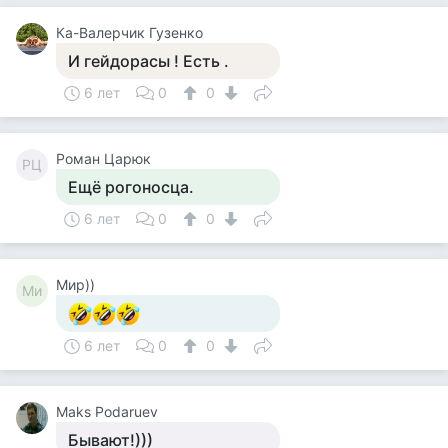
Ка-Валерчик Гузенко
И гейдорасы ! Есть .
6 лет
0
0
Роман Царюк
РЦ
Ещё рогоносца.
6 лет
0
0
Мир))
Ми
6 лет
0
0
Maks Podaruev
Бывают!)))