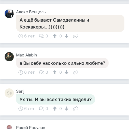
Алекс Венцель
А ещё бывают Самоделкины и
Коекакеры...)))))))))
6 лет
0
0
Max Alabin
а Вы себя насколько сильно любите?
6 лет
0
0
Serij
Se
Ух ты. И вы всех таких видели?
6 лет
0
0
Ракиб Расулов