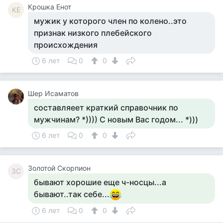
Крошка Енот
КЕ
мужик у которого член по колено..это
признак низкого плебейского
происхождения
6 лет
0
0
Шер Исаматов
составляеет краткий справочник по
мужчинам? *)))) С новым Вас годом... *)))
6 лет
0
0
Золотой Скорпион
ЗС
бывают хорошие еще ч-носцы...а
бывают..так себе...
6 лет
0
0