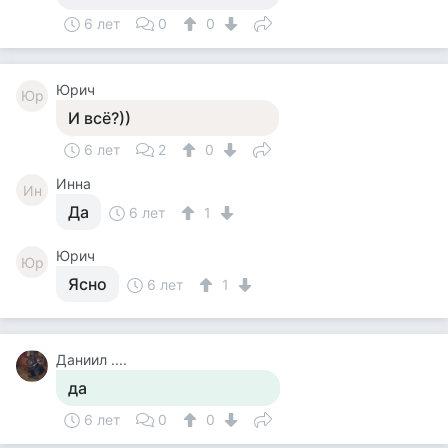
6 лет
0
0
Юрич
Юр
И всё?))
6 лет
2
0
Инна
Ин
Да
6 лет
1
Юрич
Юр
Ясно
6 лет
1
Даниил ....
да
6 лет
0
0