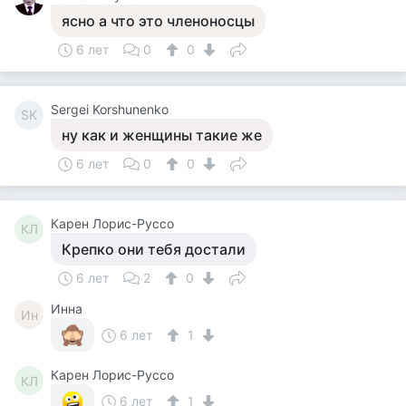
ясно а что это членоносцы
6 лет
0
0
Sergei Korshunenko
SK
ну как и женщины такие же
6 лет
0
0
Карен Лорис-Руссо
КЛ
Крепко они тебя достали
6 лет
2
0
Инна
Ин
6 лет
1
Карен Лорис-Руссо
КЛ
6 лет
1