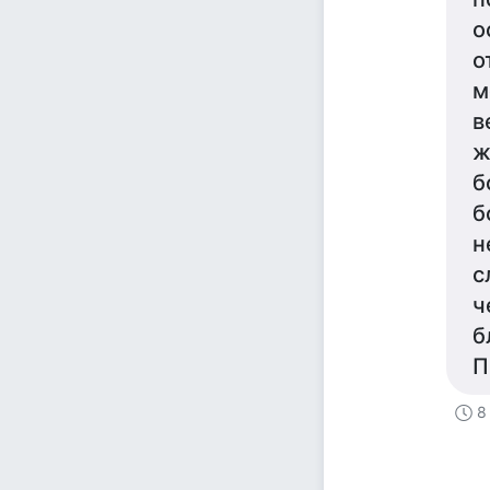
о
о
м
в
ж
б
б
н
с
ч
б
П
8