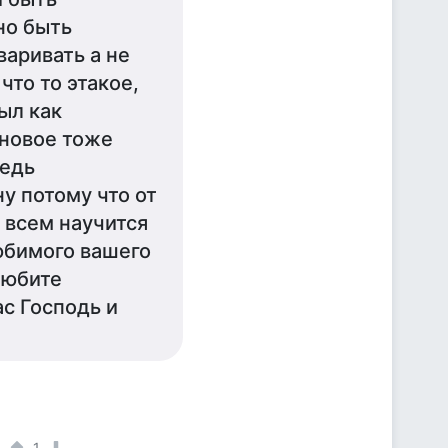
но быть
варивать а не
что то этакое,
ыл как
 новое тоже
Ведь
у потому что от
 всем научится
юбимого вашего
любите
ас Господь и
1