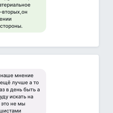
атериальное
-вторых,он
шении
 стороны.
о наше мнение
 ещё лучше а то
аз в день быть а
буду искать на
 это не мы
ушистами