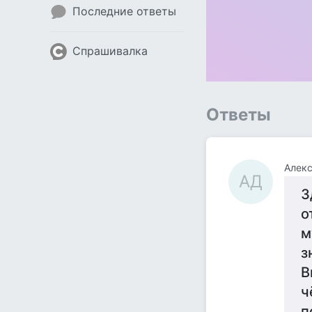
Последние ответы
Спрашивалка
Ответы
Алек
АД
З
о
м
з
В
ч
п