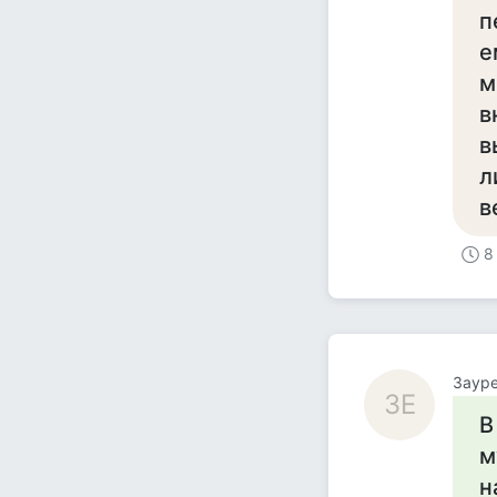
п
е
м
в
в
л
в
8
Зауре
ЗЕ
В
м
н