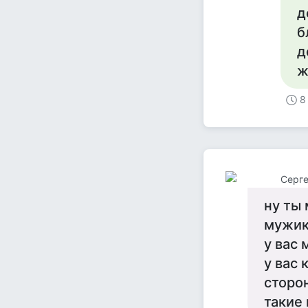
д
б
д
ж
8
Серге
ну ты 
мужико
у вас 
у вас 
сторон
такие