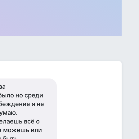
за
было но среди
убеждение я не
думаю.
елаешь всё о
е можешь или
и быть