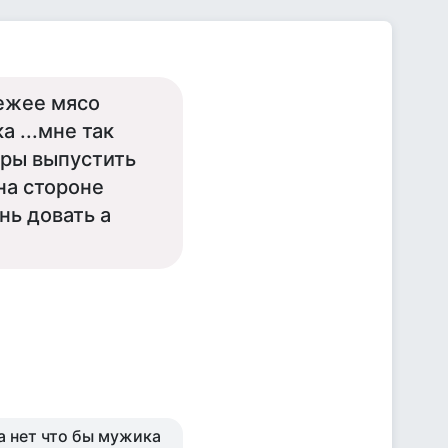
вежее мясо
а ...мне так
ары выпустить
на стороне
ень довать а
а нет что бы мужика