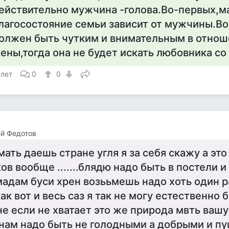
ействительно мужчина -голова.Во-первых,м
лагосостояние семьи зависит от мужчины.Во
олжен быть чутким и внимательным в отно
ены,тогда она не будет искать любовника со
 лет
0
0
й Федотов
мать даешь стране угля я за себя скажу а эт
в вообще .......блядю надо быть в постели и
мадам буси хрен возььмешь надо хоть один р
как вот и весь саз я так не могу естественно 
е если не хватает это же природа мвть вашу
 нам надо быть не голодными а добрыми и п