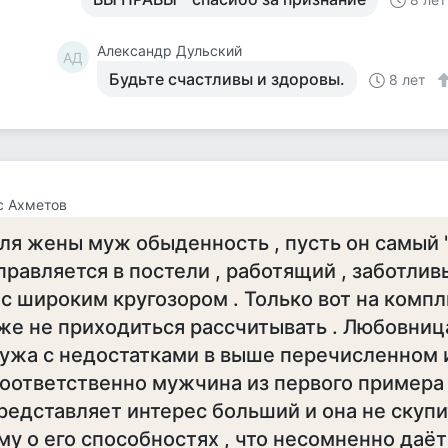
Александр Дульский
АД
Будьте счастливы и здоровы.
8 лет
с Ахметов
ля жены муж обыденность , пусть он самый "
правляется в постели , работящий , заботлив
 с широким кругозором . Только вот на комп
же не приходиться рассчитывать . Любовниц
ужа с недостатками в выше перечисленном и
оответственно мужчина из первого примера
редставляет интерес больший и она не скупи
му о его способностях , что несомненно даё