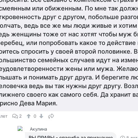
смеянным или обиженным. По мне так долж
ткровенность друг с другом, побольше разго
олчать, ведь все же мы люди живые и хотим 
едь женщины тоже от нас хотят чтобы муж б
еребец, или попробовать какое то действие
оитесь спросить у своей второй половинке. 
ольшинство семейных случаев идут на измен
еудовлетворенности жены или мужа. Желаю
лышать и понимать друг друга. И берегите л
еловечка ведь вы так нужны друг другу. Воз
лижнего своего как самого себя. Да хранит в
рисно Дева Мария.
 лет
2
0
Акулина
ВЫ ПРАВЫ - спасибо за признание
8 лет