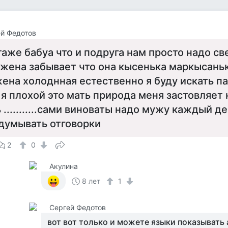
й Федотов
таже бабуа что и подруга нам просто надо с
..а жена забывает что она кысенька маркысаньк
жена холоднная естественно я буду искать п
 я плохой это мать природа меня застовляет 
 ...........сами виноваты надо мужу каждый д
думывать отговорки
2
0
Акулина
8 лет
1
Сергей Федотов
вот вот только и можете языки показывать 