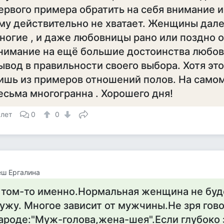
ервого примера обратить на себя внимание и 
му действительно не хватает. Женщины дале
ногие , и даже любовницы рано или поздно 
нимание на ещё большие достоинства любов
ывод в правильности своего выбора. Хотя эт
ишь из примеров отношений полов. На самом
есьма многогранна . Хорошего дня!
 лет
0
0
ш Ергалина
 том-то именно.Нормальная женщина не буд
ужу. Многое зависит от мужчины.Не зря гово
ароде:"Муж-голова,жена-шея".Если глубоко 