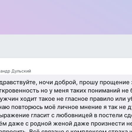
сандр Дульский
дравствуйте, ночи доброй, прошу прощение 
ткровенность но у меня таких пониманий не 
ужчин ходит такое не гласное правило или 
наю повторюсь моё личное мнение я так не 
ыражение гласит с любовницей в постели сд
ём даже с родной женой даже произнести н
опросить. Всё связано с комплексом страха 