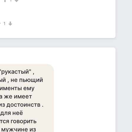
1
рукастый" ,
ый , не пьющий
лименты ему
а же имеет
з достоинств .
 для неё
тся говорить
т мужчине из