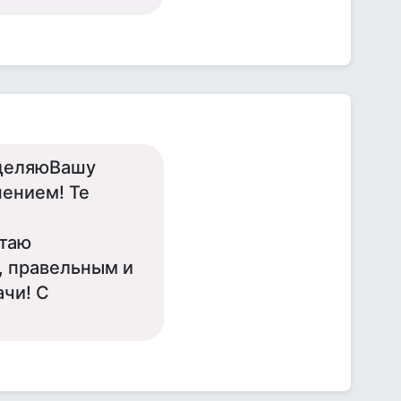
зделяюВашу
нением! Те
итаю
 правельным и
ачи! С