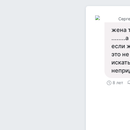
Серге
жена 
......
если 
это не
искать
непри
8 лет