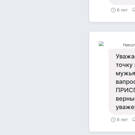
8 лет
Никол
Уважа
точку 
мужья,
вапро
ПРИСП
верны
уваже
8 лет