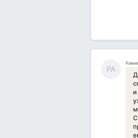
Рами
РА
Д
с
и
у
м
С
п
е