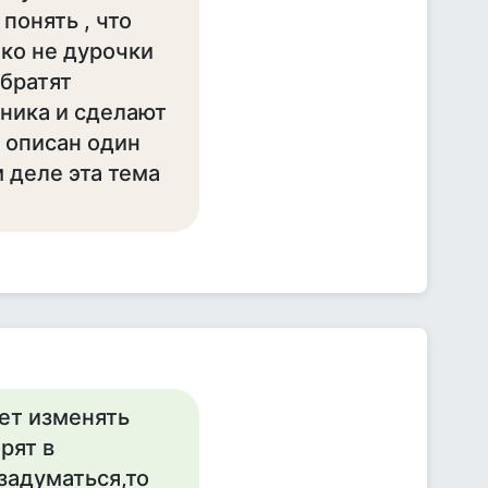
понять , что
ко не дурочки
обратят
ника и сделают
о описан один
 деле эта тема
ет изменять
рят в
задуматься,то