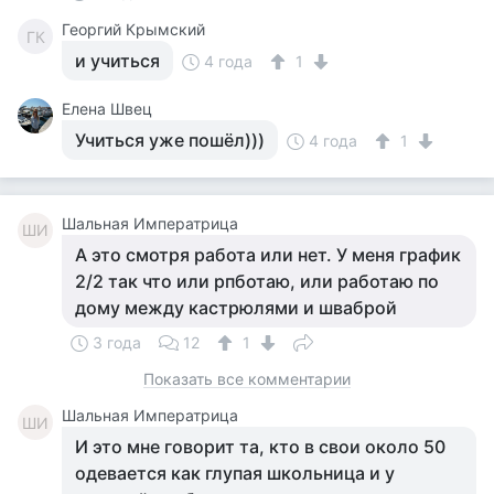
Георгий Крымский
ГК
и учиться
4 года
1
Елена Швец
Учиться уже пошёл)))
4 года
1
Шальная Императрица
ШИ
А это смотря работа или нет. У меня график
2/2 так что или рпботаю, или работаю по
дому между кастрюлями и шваброй
3 года
12
1
Показать все комментарии
Шальная Императрица
ШИ
И это мне говорит та, кто в свои около 50
одевается как глупая школьница и у