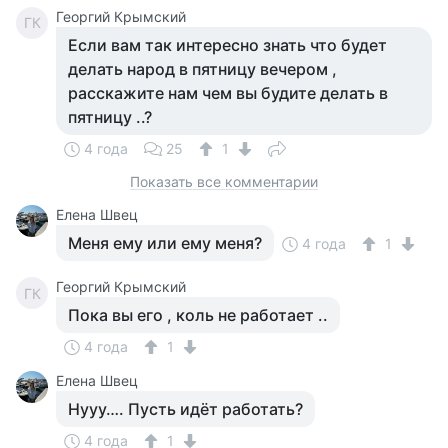
Георгий Крымский
ГК
Если вам так интересно знать что будет
делать народ в пятницу вечером ,
расскажите нам чем вы будите делать в
пятницу ..?
4 года
25
1
Показать все комментарии
Елена Швец
Меня ему или ему меня?
4 года
1
Георгий Крымский
ГК
Пока вы его , коль не работает ..
4 года
1
Елена Швец
Нууу…. Пусть идёт работать?
4 года
1