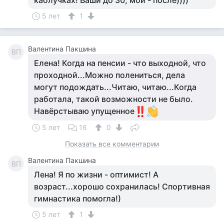
каблучках! Ваши до 30, мои - после))))
5 лет
1
Валентина Пакшина
ВП
Елена! Когда на пенсии - что выходной, что
проходной...Можно полениться, дела
могут подождать...Читаю, читаю...Когда
работала, такой возможности не было.
Навёрстываю упущенное
5 лет
16
0
Показать все комментарии
Валентина Пакшина
ВП
Лена! Я по жизни - оптимист! А
возраст...хорошо сохранилась! Споpтивная
гимнастика помогла!)
5 лет
1