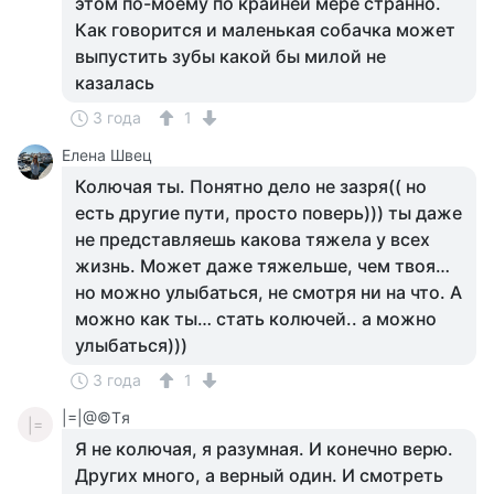
этом по-моему по крайней мере странно.
Как говорится и маленькая собачка может
выпустить зубы какой бы милой не
казалась
3 года
1
Елена Швец
Колючая ты. Понятно дело не зазря(( но
есть другие пути, просто поверь))) ты даже
не представляешь какова тяжела у всех
жизнь. Может даже тяжельше, чем твоя…
но можно улыбаться, не смотря ни на что. А
можно как ты… стать колючей.. а можно
улыбаться)))
3 года
1
|=|@©Tя
|=
Я не колючая, я разумная. И конечно верю.
Других много, а верный один. И смотреть