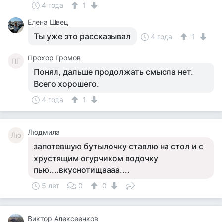
4 года
1
Елена Швец
Ты уже это рассказывал
4 года
1
Прохор Громов
ПГ
Понял, дальше продолжать смысла нет.
Всего хорошего.
4 года
1
Людмила
Лю
запотевшую бутылочку ставлю на стол и с
хрустящим огурчиком водочку
пью....вкуснотищаааа....
5 лет
0
0
Виктор Алексеенков