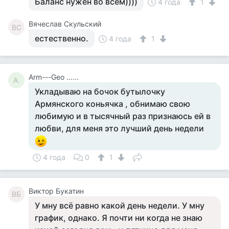
Баланс нужен во всем))))
4 года
1
Вячеслав Скульский
ВС
естественно.
4 года
1
Arm---Geo ......
A.
Укладываю на бочок бутылочку
Армянского коньячка , обнимаю свою
любимую и в тысячный раз признаюсь ей в
любви, для меня это лучший день недели
4 года
0
1
Виктор Букатин
ВБ
У мну всё равно какой день недели. У мну
график, однако. Я почти ни когда не знаю