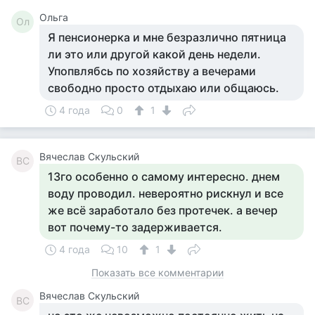
Ольга
Ол
Я пенсионерка и мне безразлично пятница
ли это или другой какой день недели.
Упопвлябсь по хозяйству а вечерами
свободно просто отдыхаю или общаюсь.
4 года
0
1
Вячеслав Скульский
ВС
13го особенно о самому интересно. днем
воду проводил. невероятно рискнул и все
же всё заработало без протечек. а вечер
вот почему-то задерживается.
4 года
10
1
Показать все комментарии
Вячеслав Скульский
ВС