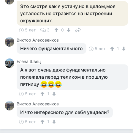
Это смотря как я устану,но в целом,моя
усталость не отразится на настроении
окружающих.
5 лет
3
0
Виктор Алексеенков
Ничего фундаментального
5 лет
1
Елена Швец
А я вот очень даже фундаментально
полежала перед теликом в прошлую
пятницу
5 лет
1
Виктор Алексеенков
И что интересного для себя увидели?
5 лет
1