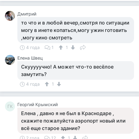
Дмитрий
то что и в любой вечер,смотря по ситуации
могу в инете копаться,могу ужин готовить
,могу кино смотреть
4 года
1
1
Елена Швец
Скууууучно! А может что-то весёлое
замутить?
4 года
1
Георгий Крымский
ГК
Елена , давно я не был в Краснодаре ,
скажите пожалуйста аэропорт новый или
всё еще старое здание?
2 года
12
1