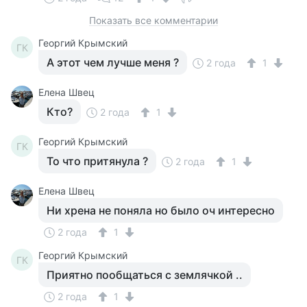
Показать все комментарии
Георгий Крымский
ГК
А этот чем лучше меня ?
2 года
1
Елена Швец
Кто?
2 года
1
Георгий Крымский
ГК
То что притянула ?
2 года
1
Елена Швец
Ни хрена не поняла но было оч интересно
2 года
1
Георгий Крымский
ГК
Приятно пообщаться с землячкой ..
2 года
1