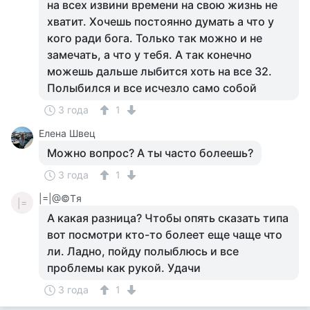
на всех извини времени на свою жизнь не
хватит. Хочешь постоянно думать а что у
кого ради бога. Только так можно и не
замечать, а что у тебя. А так конечно
можешь дальше лыбится хоть на все 32.
Полыбился и все исчезло само собой
3 года
1
Елена Швец
Можно вопрос? А ты часто болеешь?
3 года
1
|=|@©Tя
|=
А какая разница? Чтобы опять сказать типа
вот посмотри кто-то болеет еще чаще что
ли. Ладно, пойду полыблюсь и все
проблемы как рукой. Удачи
3 года
1