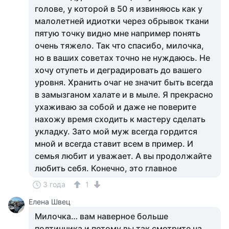
голове, у которой в 50 я извиняюсь как у
малолетней идиотки через обрывок ткани
пятую точку видно мне например понять
очень тяжело. Так что спасибо, милочка,
но в ваших советах точно не нуждаюсь. Не
хочу отупеть и деградировать до вашего
уровня. Хранить очаг не значит быть всегда
в замызганом халате и в мыле. Я прекрасно
ухаживаю за собой и даже не поверите
нахожу время сходить к мастеру сделать
укладку. Зато мой муж всегда гордится
мной и всегда ставит всем в пример. И
семья любит и уважает. А вы продолжайте
любить себя. Конечно, это главное
3 года
1
Елена Швец
Милочка… вам наверное больше
полтинника и потому вы так смотрите на