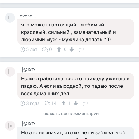
Levend ...
L.
что может настоящий , любимый,
красивый, сильный , замечательный и
любимый муж - мужчина делать ? ))
5 лет
0
0
|=|@©Tя
|=
Если отработала просто приходу ужинаю и
падаю. А если выходной, то падаю после
всех домашних дел
3 года
14
1
Показать все комментарии
|=|@©Tя
|=
Но это не значит, что их нет и забывать об