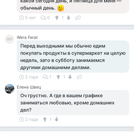
какой сегодня день, и пятница для меня —
обычный день.
5 лет
0
1
Wera Ferat
WF
Перед выходными мы обычно едим
покупать продукты в супермаркет на целую
недель, зато в субботу занимаемся
другими домашними делами.
2 года
1
1
Елена Швец
Оч грустно. А где в вашем графике
заниматься любовью, кроме домашних
дел?
2 года
1