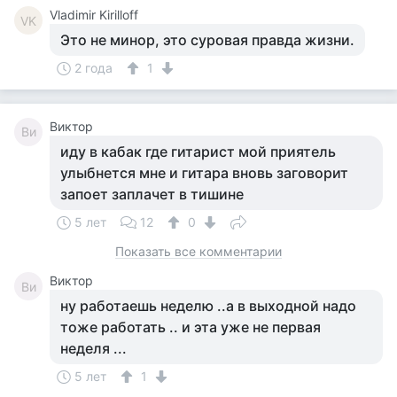
Vladimir Kirilloff
VK
Это не минор, это суровая правда жизни.
2 года
1
Виктор
Ви
иду в кабак где гитарист мой приятель
улыбнется мне и гитара вновь заговорит
запоет заплачет в тишине
5 лет
12
0
Показать все комментарии
Виктор
Ви
ну работаешь неделю ..а в выходной надо
тоже работать .. и эта уже не первая
неделя ...
5 лет
1