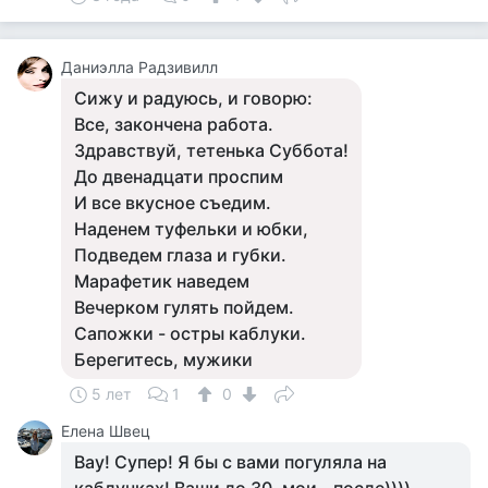
Даниэлла Радзивилл
Сижу и радуюсь, и говорю:
Все, закончена работа.
Здравствуй, тетенька Суббота!
До двенадцати проспим
И все вкусное съедим.
Наденем туфельки и юбки,
Подведем глаза и губки.
Марафетик наведем
Вечерком гулять пойдем.
Сапожки - остры каблуки.
Берегитесь, мужики
5 лет
1
0
Елена Швец
Вау! Супер! Я бы с вами погуляла на