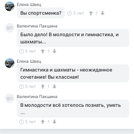
Елена Швец
Вы спортсменка?
5 лет
1
Валентина Пакшина
ВП
Было дело! В молодости и гимнастика, и
шахматы...
5 лет
1
Елена Швец
Гимнастика и шахматы - неожиданное
сочетание! Вы классная!
5 лет
1
Валентина Пакшина
ВП
В молодости всё хотелось познать, уметь
...
5 лет
1