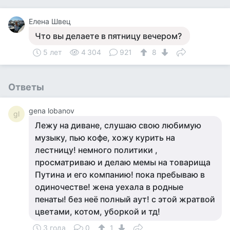
Елена Швец
Что вы делаете в пятницу вечером?
5 лет
4 304
921
8
Ответы
gena lobanov
gl
Лежу на диване, слушаю свою любимую
музыку, пью кофе, хожу курить на
лестницу! немного политики ,
просматриваю и делаю мемы на товарища
Путина и его компанию! пока пребываю в
одиночестве! жена уехала в родные
пенаты! без неё полный аут! с этой жратвой
цветами, котом, уборкой и тд!
3 года
0
1