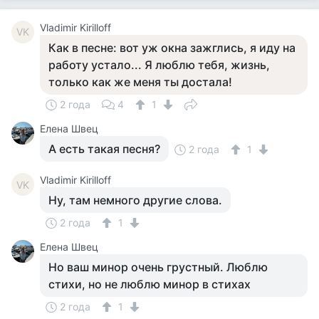
Vladimir Kirilloff
VK
Как в песне: вот уж окна зажглись, я иду на
работу устало... Я люблю тебя, жизнь,
только как же меня ты достала!
2 года
4
1
Елена Швец
А есть такая песня?
2 года
1
Vladimir Kirilloff
VK
Ну, там немного другие слова.
2 года
1
Елена Швец
Но ваш минор очень грустный. Люблю
стихи, но не люблю минор в стихах
2 года
1