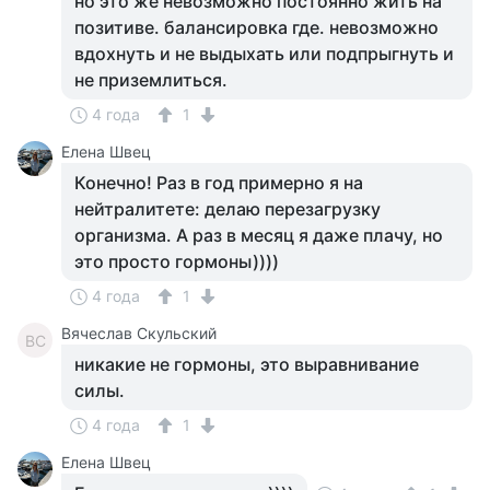
но это же невозможно постоянно жить на
позитиве. балансировка где. невозможно
вдохнуть и не выдыхать или подпрыгнуть и
не приземлиться.
4 года
1
Елена Швец
Конечно! Раз в год примерно я на
нейтралитете: делаю перезагрузку
организма. А раз в месяц я даже плачу, но
это просто гормоны))))
4 года
1
Вячеслав Скульский
ВС
никакие не гормоны, это выравнивание
силы.
4 года
1
Елена Швец