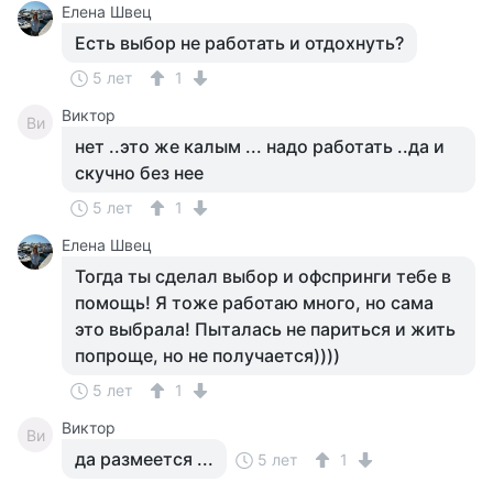
Елена Швец
Есть выбор не работать и отдохнуть?
5 лет
1
Виктор
Ви
нет ..это же калым ... надо работать ..да и
скучно без нее
5 лет
1
Елена Швец
Тогда ты сделал выбор и офспринги тебе в
помощь! Я тоже работаю много, но сама
это выбрала! Пыталась не париться и жить
попроще, но не получается))))
5 лет
1
Виктор
Ви
да размеется ...
5 лет
1