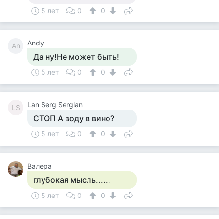
5 лет
0
0
Andy
An
Да ну!Не может быть!
5 лет
0
0
Lan Serg Serglan
LS
СТОП А воду в вино?
5 лет
0
0
Валера
глубокая мысль......
5 лет
0
0