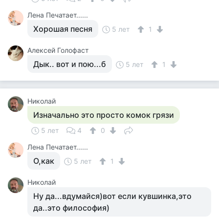
Лена Печатает......
Хорошая песня
5 лет
1
Алексей Голофаст
Дык.. вот и пою...б
5 лет
1
Николай
Изначально это просто комок грязи
5 лет
4
0
Лена Печатает......
О,как
5 лет
1
Николай
Ну да...вдумайся)вот если кувшинка,это
да..это философия)