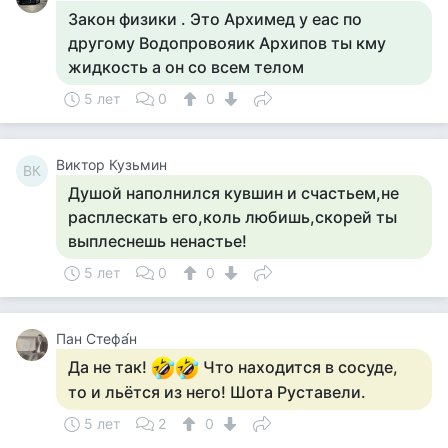
Закон физики . Это Архимед у еас по
другому Водопровояик Архипов ты кму
жидкость а он со всем телом
5 лет
0
0
Виктор Кузьмин
ВК
Душой наполнился кувшин и счастьем,не
расплескать его,коль любишь,скорей ты
выплеснешь ненастье!
5 лет
0
0
Пан Стефа́н
Да не так!
Что находится в сосуде,
то и льётся из него! Шота Руставели.
5 лет
2
0