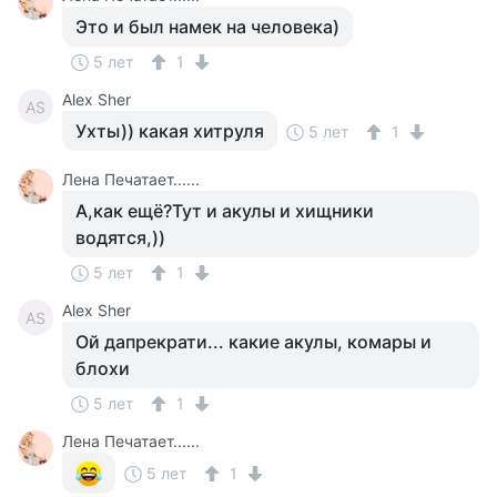
Это и был намек на человека)
5 лет
1
Alex Sher
AS
Ухты)) какая хитруля
5 лет
1
Лена Печатает......
А,как ещё?Тут и акулы и хищники
водятся,))
5 лет
1
Alex Sher
AS
Ой дапрекрати... какие акулы, комары и
блохи
5 лет
1
Лена Печатает......
5 лет
1