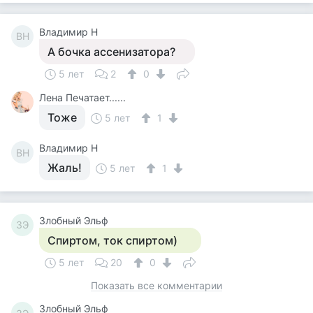
Владимир Н
ВН
А бочка ассенизатора?
5 лет
2
0
Лена Печатает......
Тоже
5 лет
1
Владимир Н
ВН
Жаль!
5 лет
1
Злобный Эльф
ЗЭ
Спиртом, ток спиртом)
5 лет
20
0
Показать все комментарии
Злобный Эльф