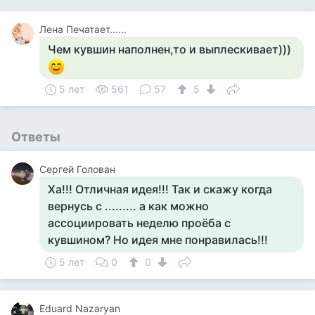
Лена Печатает......
Чем кувшин наполнен,то и выплескивает)))
5 лет
561
57
5
Ответы
Сергей Голован
Ха!!! Отличная идея!!! Так и скажу когда
вернусь с ......... а как можно
ассоциировать неделю проёба с
кувшином? Но идея мне понравилась!!!
5 лет
0
0
Eduard Nazaryan