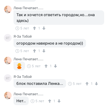
Лена Печатает......
Так и хочется ответить городом,но...она
здесь)
5 лет
1
Я-За Тобой
ЯТ
огородом наверное а не городом))
5 лет
1
Лена Печатает......
5 лет
1
Я-За Тобой
ЯТ
блок поставила Ленка...
5 лет
1
Лена Печатает......
Нет..
5 лет
1