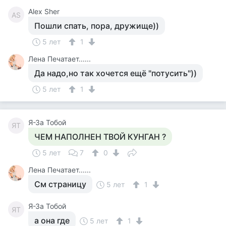
Alex Sher
AS
Пошли спать, пора, дружище))
5 лет
1
Лена Печатает......
Да надо,но так хочется ещё "потусить"))
5 лет
1
Я-За Тобой
ЯТ
ЧЕМ НАПОЛНЕН ТВОЙ КУНГАН ?
5 лет
7
0
Лена Печатает......
См страницу
5 лет
1
Я-За Тобой
ЯТ
а она где
5 лет
1