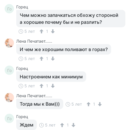
Горец
Го
Чем можно запачкаться обхожу стороной
а хорошее почему бы и не разлить?
5 лет
1
Лена Печатает......
И чем же хорошим поливают в горах?
5 лет
1
Горец
Го
Настроением как минимум
5 лет
1
Лена Печатает......
Тогда мы к Вам)))
5 лет
1
Горец
Го
Ждем
5 лет
1