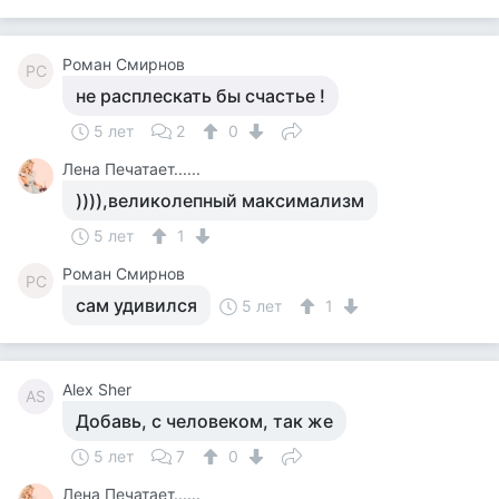
Роман Смирнов
РС
не расплескать бы счастье !
5 лет
2
0
Лена Печатает......
)))),великолепный максимализм
5 лет
1
Роман Смирнов
РС
сам удивился
5 лет
1
Alex Sher
AS
Добавь, с человеком, так же
5 лет
7
0
Лена Печатает......