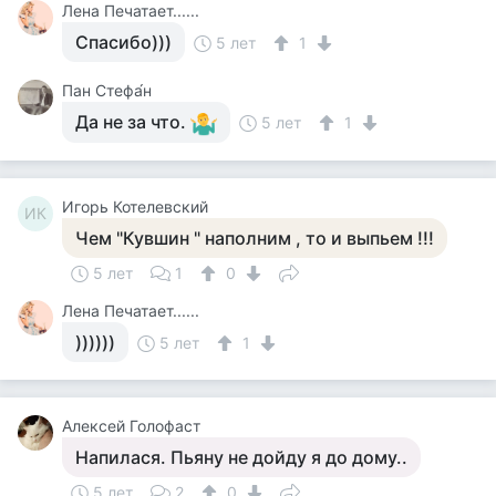
Лена Печатает......
Спасибо)))
5 лет
1
Пан Стефа́н
Да не за что.
5 лет
1
Игорь Котелевский
ИК
Чем "Кувшин " наполним , то и выпьем !!!
5 лет
1
0
Лена Печатает......
))))))
5 лет
1
Алексей Голофаст
Напилася. Пьяну не дойду я до дому..
5 лет
2
0