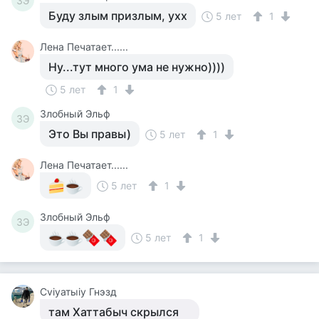
ЗЭ
Буду злым призлым, ухх
5 лет
1
Лена Печатает......
Ну...тут много ума не нужно))))
5 лет
1
Злобный Эльф
ЗЭ
Это Вы правы)
5 лет
1
Лена Печатает......
5 лет
1
Злобный Эльф
ЗЭ
5 лет
1
Cviyатыiy Гнэзд
там Хаттабыч скрылся