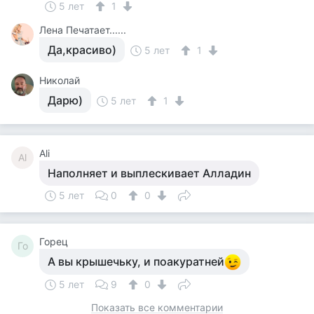
5 лет
1
Лена Печатает......
Да,красиво)
5 лет
1
Николай
Дарю)
5 лет
1
Ali
Al
Наполняет и выплескивает Алладин
5 лет
0
0
Горец
Го
А вы крышечьку, и поакуратней
5 лет
9
0
Показать все комментарии