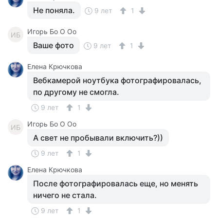
Не поняла.
9 лет
1
Игорь Бо О Оо
ИБ
Ваше фото
9 лет
1
Елена Крючкова
Вебкамерой ноутбука фотографировалась,
по другому не смогла.
9 лет
1
Игорь Бо О Оо
ИБ
А свет не пробывали включить?))
9 лет
1
Елена Крючкова
После фотографировалась еще, но менять
ничего не стала.
9 лет
1