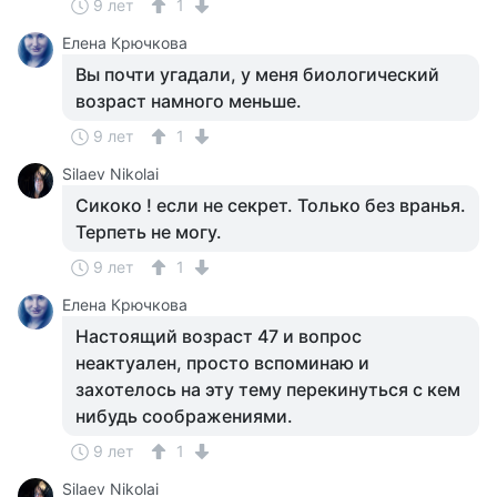
9 лет
1
Елена Крючкова
Вы почти угадали, у меня биологический
возраст намного меньше.
9 лет
1
Silaev Nikolai
Сикоко ! если не секрет. Только без вранья.
Терпеть не могу.
9 лет
1
Елена Крючкова
Настоящий возраст 47 и вопрос
неактуален, просто вспоминаю и
захотелось на эту тему перекинуться с кем
нибудь соображениями.
9 лет
1
Silaev Nikolai