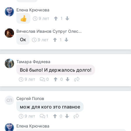
Елена Крючкова
9 лет
1
Вячеслав Иванов Супруг Олесеньки
Ок
9 лет
1
Тамара Федяева
Всё было! И держалось долго!
9 лет
0
0
Сергей Попов
СП
мож для кого это главное
9 лет
1
0
Елена Крючкова