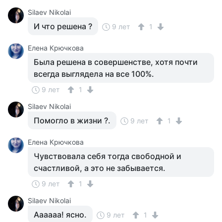
Silaev Nikolai
И что решена ?
9 лет
1
Елена Крючкова
Была решена в совершенстве, хотя почти
всегда выглядела на все 100%.
9 лет
1
Silaev Nikolai
Помогло в жизни ?.
9 лет
1
Елена Крючкова
Чувствовала себя тогда свободной и
счастливой, а это не забывается.
9 лет
1
Silaev Nikolai
Аааааа! ясно.
9 лет
1