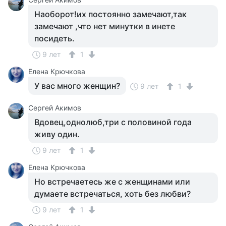
Наоборот!их постоянно замечают,так
замечают ,что нет минутки в инете
посидеть.
9 лет
1
Елена Крючкова
У вас много женщин?
9 лет
1
Сергей Акимов
Вдовец,однолюб,три с половиной года
живу один.
9 лет
1
Елена Крючкова
Но встречаетесь же с женщинами или
думаете встречаться, хоть без любви?
9 лет
1