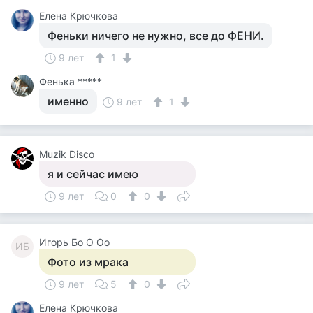
Елена Крючкова
Феньки ничего не нужно, все до ФЕНИ.
9 лет
1
Фенька *****
именно
9 лет
1
Muzik Disco
я и сейчас имею
9 лет
0
0
Игорь Бо О Оо
ИБ
Фото из мрака
9 лет
5
0
Елена Крючкова