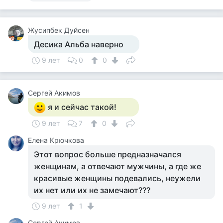
Жусипбек Дуйсен
Десика Альба наверно
9 лет
0
0
Сергей Акимов
я и сейчас такой!
9 лет
7
0
Елена Крючкова
Этот вопрос больше предназначался
женщинам, а отвечают мужчины, а где же
красивые женщины подевались, неужели
их нет или их не замечают???
9 лет
1
Сергей Акимов