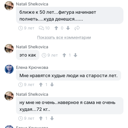
Natali Shelkovica
ближе к 50 лет...фигура начинает
полнеть....куда денешся......
9 лет
10
0
Показать все комментарии
Natali Shelkovica
это как
9 лет
1
Елена Крючкова
Мне нравятся худые люди на старости лет.
9 лет
1
Natali Shelkovica
ну мне не очень..наверное я сама не очень
худая...72 кг..
9 лет
1
Елена Крючкова