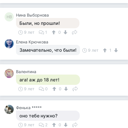
Нина Выборнова
НВ
Были, но прошли!
9 лет
1
0
Елена Крючкова
Замечательно, что были!
9 лет
1
Валентина
ага! аж до 18 лет!
9 лет
0
0
Фенька *****
оно тебе нужно?
9 лет
2
0