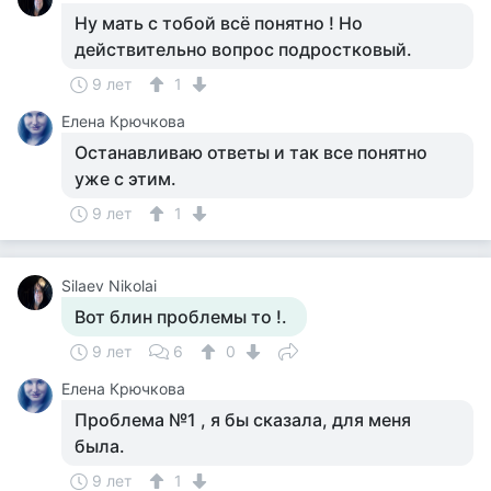
Ну мать с тобой всё понятно ! Но
действительно вопрос подростковый.
9 лет
1
Елена Крючкова
Останавливаю ответы и так все понятно
уже с этим.
9 лет
1
Silaev Nikolai
Вот блин проблемы то !.
9 лет
6
0
Елена Крючкова
Проблема №1 , я бы сказала, для меня
была.
9 лет
1