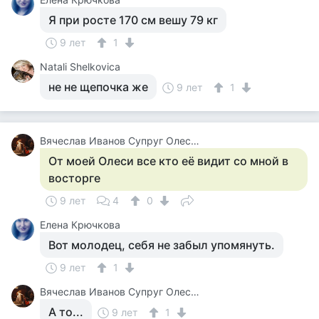
Я при росте 170 см вешу 79 кг
9 лет
1
Natali Shelkovica
не не щепочка же
9 лет
1
Вячеслав Иванов Супруг Олесеньки
От моей Олеси все кто её видит со мной в
восторге
9 лет
4
0
Елена Крючкова
Вот молодец, себя не забыл упомянуть.
9 лет
1
Вячеслав Иванов Супруг Олесеньки
А то...
9 лет
1